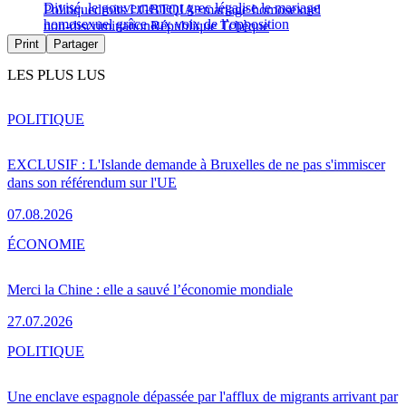
Divisé, le gouvernement grec légalise le mariage
Politique
droits LGBTQIA+
mariage homosexuel
homosexuel grâce aux voix de l’opposition
non-discrimination
République Tchèque
Print
Partager
LES PLUS LUS
POLITIQUE
EXCLUSIF : L'Islande demande à Bruxelles de ne pas s'immiscer
dans son référendum sur l'UE
07.08.2026
ÉCONOMIE
Merci la Chine : elle a sauvé l’économie mondiale
27.07.2026
POLITIQUE
Une enclave espagnole dépassée par l'afflux de migrants arrivant par