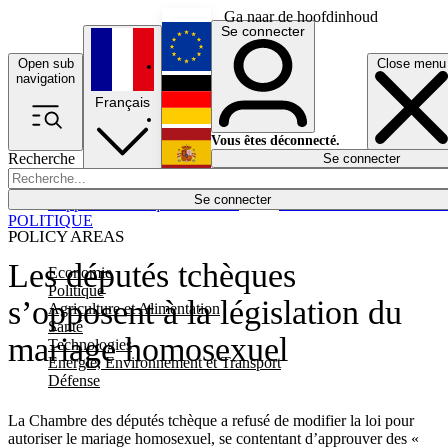
Ga naar de hoofdinhoud
Se connecter
Open sub
Close menu
English
navigation
Français
Deutsch
Vous êtes déconnecté.
Recherche
Se connecter
Español
Lumières éteintes
Se connecter
Rapporteur
Politique
Économie
Newsletters
Evénements
Em
POLITIQUE
POLICY AREAS
Les députés tchèques
Economie
Politique
s’opposent à la législation du
Agriculture et Alimentation
Santé
mariage homosexuel
Technologies
Energie, Environnement et Transport
Défense
La Chambre des députés tchèque a refusé de modifier la loi pour
autoriser le mariage homosexuel, se contentant d’approuver des «