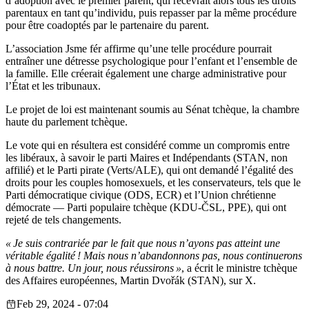
d’adoption avec le premier parent, qui recevrait alors tous les droits
parentaux en tant qu’individu, puis repasser par la même procédure
pour être coadoptés par le partenaire du parent.
L’association Jsme fér affirme qu’une telle procédure pourrait
entraîner une détresse psychologique pour l’enfant et l’ensemble de
la famille. Elle créerait également une charge administrative pour
l’État et les tribunaux.
Le projet de loi est maintenant soumis au Sénat tchèque, la chambre
haute du parlement tchèque.
Le vote qui en résultera est considéré comme un compromis entre
les libéraux, à savoir le parti Maires et Indépendants (STAN, non
affilié) et le Parti pirate (Verts/ALE), qui ont demandé l’égalité des
droits pour les couples homosexuels, et les conservateurs, tels que le
Parti démocratique civique (ODS, ECR) et l’Union chrétienne
démocrate — Parti populaire tchèque (KDU-ČSL, PPE), qui ont
rejeté de tels changements.
« Je suis contrariée par le fait que nous n’ayons pas atteint une
véritable égalité ! Mais nous n’abandonnons pas, nous continuerons
à nous battre. Un jour, nous réussirons »
, a écrit le ministre tchèque
des Affaires européennes, Martin Dvořák (STAN), sur X.
Feb 29, 2024 - 07:04