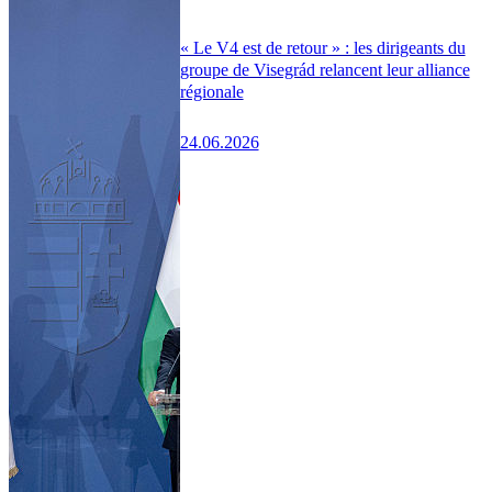
« Le V4 est de retour » : les dirigeants du
groupe de Visegrád relancent leur alliance
régionale
24.06.2026