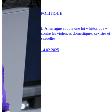
POLITIQUE
L’Allemagne adopte une loi « historique »
contre les violences domestiques, sexistes et
sexuelles
14.02.2025