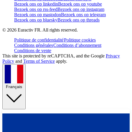
Bezoek ons op linkedin
Bezoek ons op youtube
Bezoek ons op rss-feed
Bezoek ons op instagram
Bezoek ons op mastodon
Bezoek ons op telegram
Bezoek ons op bluesky
Bezoek ons op threads
©
2026
Euractiv FR. All rights reserved.
Politique de confidentialité
Politique cookies
Conditions générales
Conditions d’abonnement
Conditions de vente
This site is protected by reCAPTCHA, and the Google
Privacy
Policy
and
Terms of Service
apply.
Français