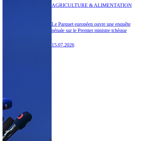
AGRICULTURE & ALIMENTATION
Le Parquet européen ouvre une enquête
pénale sur le Premier ministre tchèque
15.07.2026