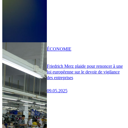
ÉCONOMIE
Friedrich Merz plaide pour renoncer à une
loi européenne sur le devoir de vigilance
des entreprises
09.05.2025