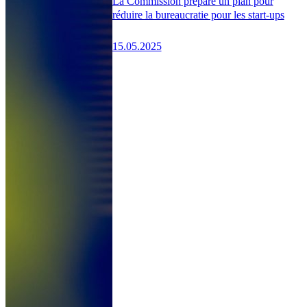
La Commission prépare un plan pour
réduire la bureaucratie pour les start-ups
15.05.2025