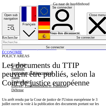
Ga naar de hoofdinhoud
Se connecter
Open sub
Close menu
English
navigation
Français
Deutsch
Vous êtes déconnecté.
Recherche
Se connecter
Español
Lumières éteintes
Se connecter
Rapporteur
Politique
Économie
Newsletters
Evénements
Em
ÉCONOMIE
POLICY AREAS
Les documents du TTIP
Economie
Politique
peuvent être publiés, selon la
Agriculture et Alimentation
Santé
Cour de justice européenne
Technologies
Energie, Environnement et Transport
Défense
Un arrêt rendu par la Cour de justice de l'Union européenne le 3
juillet ouvre la voie à la publication des documents portant sur les