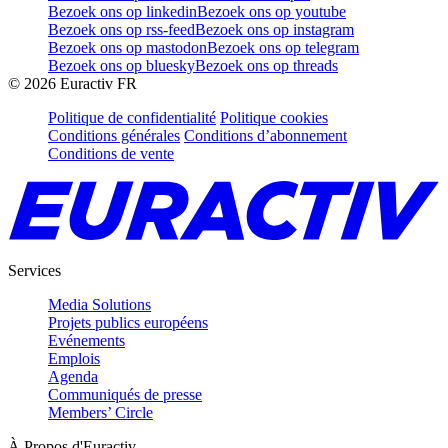
Bezoek ons op linkedin
Bezoek ons op youtube
Bezoek ons op rss-feed
Bezoek ons op instagram
Bezoek ons op mastodon
Bezoek ons op telegram
Bezoek ons op bluesky
Bezoek ons op threads
©
2026
Euractiv FR
Politique de confidentialité
Politique cookies
Conditions générales
Conditions d’abonnement
Conditions de vente
Services
Media Solutions
Projets publics européens
Evénements
Emplois
Agenda
Communiqués de presse
Members’ Circle
À Propos d'Euractiv