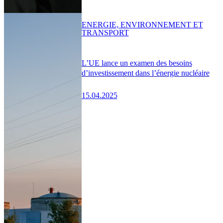
ENERGIE, ENVIRONNEMENT ET
TRANSPORT
L’UE lance un examen des besoins
d’investissement dans l’énergie nucléaire
15.04.2025