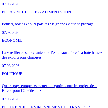
07.08.2026
PRO
AGRICULTURE & ALIMENTATION
Poulets, bovins et ours polaires : la grippe aviaire se propage
07.08.2026
ÉCONOMIE
La « résilience surprenante » de l'Allemagne face à la forte hausse
des exportations chinoises
07.08.2026
POLITIQUE
Quatre pays européens mettent en garde contre les projets de la
Russie pour l'Ossétie du Sud
07.08.2026
PRO
ENERGIE, ENVIRONNEMENT ET TRANSPORT