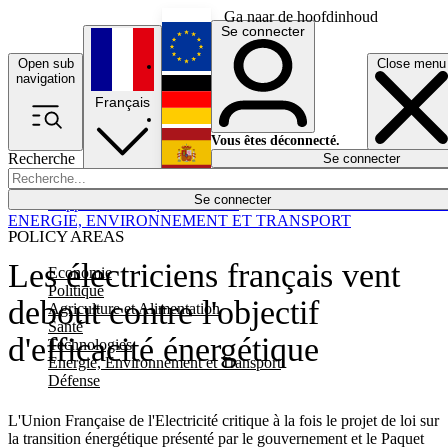
Ga naar de hoofdinhoud
Se connecter
Open sub
Close menu
English
navigation
Français
Deutsch
Vous êtes déconnecté.
Recherche
Se connecter
Español
Lumières éteintes
Se connecter
Rapporteur
Politique
Économie
Newsletters
Evénements
Em
ENERGIE, ENVIRONNEMENT ET TRANSPORT
POLICY AREAS
Les électriciens français vent
Economie
Politique
debout contre l'objectif
Agriculture et Alimentation
Santé
d'efficacité énergétique
Technologies
Energie, Environnement et Transport
Défense
L'Union Française de l'Electricité critique à la fois le projet de loi sur
la transition énergétique présenté par le gouvernement et le Paquet