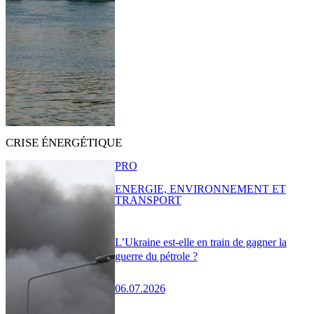
CRISE ÉNERGÉTIQUE
PRO
ENERGIE, ENVIRONNEMENT ET
TRANSPORT
L’Ukraine est-elle en train de gagner la
guerre du pétrole ?
06.07.2026