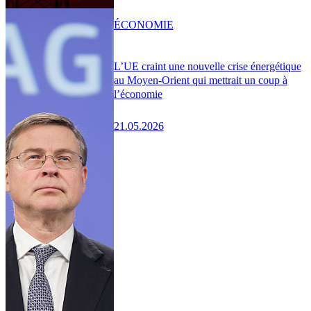
ÉCONOMIE
L’UE craint une nouvelle crise énergétique
au Moyen-Orient qui mettrait un coup à
l’économie
21.05.2026