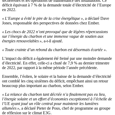
sécheresses et les opérations de maintenance des installations. Ce
déficit équivaut à 7 % de la demande totale d’électricité de l’Europe
en 2022.
« L’Europe a évité le pire de la crise énergétique »
, a déclaré Dave
Jones, responsable des perspectives de données chez Ember.
« Les chocs de 2022 n’ont provoqué que de légères répercussions
sur l’énergie du charbon et une immense vague de soutien aux
énergies renouvelables »
, a-t-il ajouté.
« Toute crainte d’un rebond du charbon est désormais écartée »
.
L’impact du déficit a également été freiné par une moindre demande
d’électricité. En effet, celle-ci a chuté de 7,9 % au dernier trimestre
de 2022, par rapport à la même période l’année précédente.
Ensemble, l’éolien, le solaire et la baisse de la demande d’électricité
ont comblé les cinq sixièmes du déficit, empêchant ainsi un retour
beaucoup plus important au charbon, selon Ember.
« La relance du charbon tant décriée n’a finalement pas eu lieu,
l’énergie solaire et un effort d’économies exceptionnel à l’échelle de
l’UE ayant joué un rôle central pour maintenir les lumières
allumées »
, a déclaré Pieter de Pous, chef de programme au groupe
de réflexion sur le climat E3G.