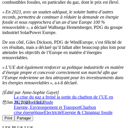
combustibles fossiles, en particulier du gaz, dont le prix est élevé.
« En 2023, avec un soutien adéquat, le solaire battra d’autres
records, permettra de continuer à réduire la demande en énergie
fossile et nous rapprochera d’un an d’une Europe 100 %
renouvelable »
, a déclaré Walburga Hemetsberger, PDG du groupe
industriel SolarPower Europe.
De son côté, Giles Dickson, PDG de WindEurope, s’est félicité de
ces résultats, mais a déclaré qu’il fallait aller beaucoup plus loin pour
atteindre les objectifs de l’Europe en matière d’énergies
renouvelables.
« L’UE doit également renforcer sa politique industrielle en matière
d’énergie propre et concevoir correctement son marché afin que
l’Europe redevienne un lieu attrayant pour les investissements dans
les énergies renouvelables »
, a-t-il déclaré.
[Édité par Anne-Sophie Gayet]
La crise du gaz a freiné la sortie du charbon de l’UE en
Jan 31, 2023 - 15:12
2021, selon une étude
Energie, Environnement et Transport
Charbon
crise énergétique
Électricité
Energie & Climat
gaz fossile
Print
Partager
LES PLUS LUS