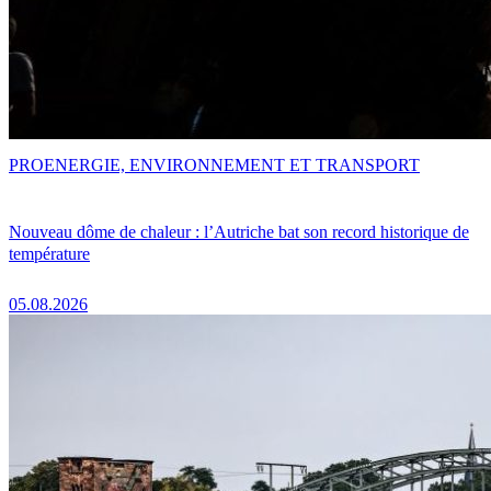
PRO
ENERGIE, ENVIRONNEMENT ET TRANSPORT
Nouveau dôme de chaleur : l’Autriche bat son record historique de
température
05.08.2026