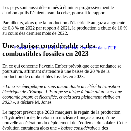
Les pays sont aussi déterminés à éliminer progressivement le
charbon qu’ils l’étaient avant la crise, poursuit le rapport.
Par ailleurs, alors que la production d’électricité au gaz a augmenté
de 0,8 % en 2022 par rapport à 2021, la production a chuté de 10 %
au cours des derniers mois de 2022.
Une « baisse considérable » des
Sans le gaz russe, le charbon revient en force dans l’UE
combustibles fossiles en 2023
En ce qui concerne l’avenir, Ember prévoit que cette tendance se
poursuivra, affirmant s’attendre à une baisse de 20 % de la
production de combustibles fossiles en 2023.
« La crise énergétique a sans aucun doute accéléré la transition
électrique de l’Europe. L’Europe se dirige à toute allure vers une
économie propre et électrifiée, et cela sera pleinement visible en
2023 »
, a déclaré M. Jones.
Le rapport prévoit que 2023 marquera le regain de la production
d’hydroélectricité, le retour du nucléaire français ainsi qu’une
nouvelle accélération du déploiement de l’éolien et du solaire. Cette
évolution entraînera alors une
« baisse considérable »
des