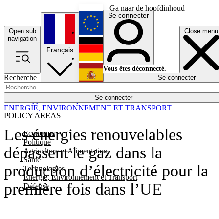
Ga naar de hoofdinhoud
Se connecter
Open sub
Close menu
English
navigation
Français
Deutsch
Vous êtes déconnecté.
Recherche
Se connecter
Español
Lumières éteintes
Se connecter
Rapporteur
Politique
Économie
Newsletters
Evénements
Em
ENERGIE, ENVIRONNEMENT ET TRANSPORT
POLICY AREAS
Les énergies renouvelables
Economie
Politique
dépassent le gaz dans la
Agriculture et Alimentation
Santé
production d’électricité pour la
Technologies
Energie, Environnement et Transport
première fois dans l’UE
Défense