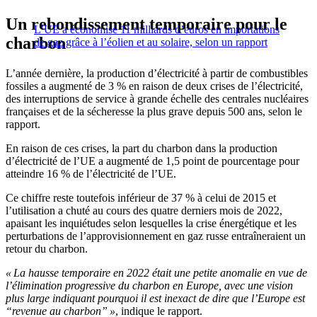
Un rebondissement temporaire pour le
L’UE a économisé 11 milliards d’euros en importations
charbon
de gaz grâce à l’éolien et au solaire, selon un rapport
L’année dernière, la production d’électricité à partir de combustibles
fossiles a augmenté de 3 % en raison de deux crises de l’électricité,
des interruptions de service à grande échelle des centrales nucléaires
françaises et de la sécheresse la plus grave depuis 500 ans, selon le
rapport.
En raison de ces crises, la part du charbon dans la production
d’électricité de l’UE a augmenté de 1,5 point de pourcentage pour
atteindre 16 % de l’électricité de l’UE.
Ce chiffre reste toutefois inférieur de 37 % à celui de 2015 et
l’utilisation a chuté au cours des quatre derniers mois de 2022,
apaisant les inquiétudes selon lesquelles la crise énergétique et les
perturbations de l’approvisionnement en gaz russe entraîneraient un
retour du charbon.
« La hausse temporaire en 2022 était une petite anomalie en vue de
l’élimination progressive du charbon en Europe, avec une vision
plus large indiquant pourquoi il est inexact de dire que l’Europe est
“revenue au charbon” »
, indique le rapport.