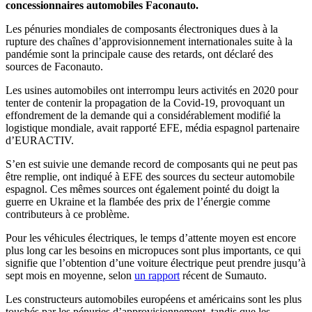
concessionnaires automobiles Faconauto.
Les pénuries mondiales de composants électroniques dues à la
rupture des chaînes
d’
approvisionnement internationales suite à la
pandémie sont la principale cause des retards, ont déclaré des
sources de Faconauto.
Les usines automobiles ont interrompu leurs activités en 2020 pour
tenter de contenir la propagation de la Covid-19, provoquant un
effondrement de la demande qui a considérablement modifié la
logistique mondiale, avait rapporté EFE, média espagnol partenaire
d’
EURACTIV.
S’
en est suivie une demande record de composants qui ne peut pas
être remplie, ont indiqué à EFE des sources du secteur automobile
espagnol.
Ces mêmes sources ont également pointé du doigt la
guerre en Ukraine et la flambée des prix de
l’
énergie comme
contributeurs à ce problème.
Pour les véhicules électriques, le temps
d’
attente moyen est encore
plus long car les besoins en micropuces sont plus importants, ce qui
signifie que
l’
obtention
d’
une voiture électrique peut prendre
jusqu’
à
sept mois en moyenne, selon
un rapport
récent de Sumauto.
Les constructeurs automobiles européens et américains sont les plus
touchés par les pénuries
d’
approvisionnement, tandis que les