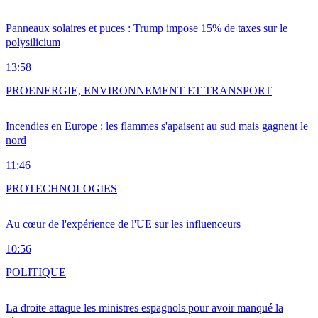
Panneaux solaires et puces : Trump impose 15% de taxes sur le
polysilicium
13:58
PRO
ENERGIE, ENVIRONNEMENT ET TRANSPORT
Incendies en Europe : les flammes s'apaisent au sud mais gagnent le
nord
11:46
PRO
TECHNOLOGIES
Au cœur de l'expérience de l'UE sur les influenceurs
10:56
POLITIQUE
La droite attaque les ministres espagnols pour avoir manqué la