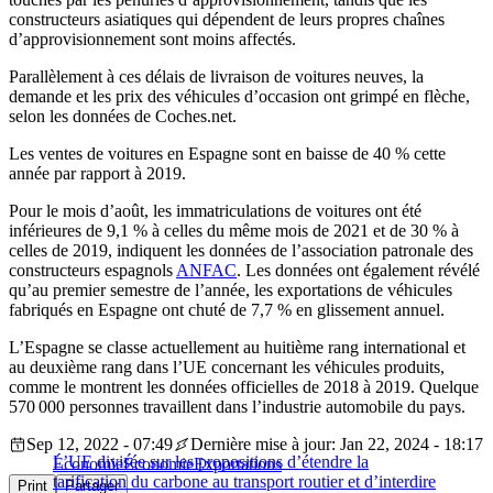
constructeurs asiatiques qui dépendent de leurs propres chaînes
d’
approvisionnement sont moins affectés.
Parallèlement à ces délais de livraison de voitures neuves, la
demande et les prix des véhicules
d’
occasion ont grimpé en flèche,
selon les données de Coches.net.
Les ventes de voitures en Espagne sont en baisse de
40
% cette
année par rapport à 2019.
Pour le mois
d’
août, les immatriculations de voitures ont été
inférieures de
9,1
% à celles du même mois de 2021 et de
30
% à
celles de 2019, indiquent les données de
l’
association patronale des
constructeurs espagnols
ANFAC
.
Les données ont également révélé
qu’
au premier semestre de
l’
année, les exportations de véhicules
fabriqués en Espagne ont chuté de
7,7
% en glissement annuel.
L’
Espagne se classe actuellement au huitième rang international et
au deuxième rang dans
l’
UE concernant les véhicules produits,
comme le montrent les données officielles de 2018 à 2019.
Quelque
570 000
personnes travaillent dans
l’
industrie automobile du pays.
Sep 12, 2022 - 07:49
Dernière mise à jour: Jan 22, 2024 - 18:17
L’UE divisée sur les propositions d’étendre la
Économie
Économie
Exportations
tarification du carbone au transport routier et d’interdire
Print
Partager