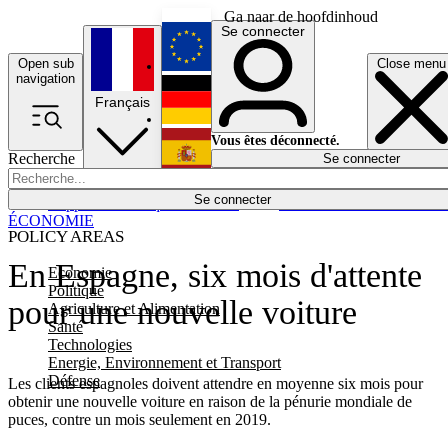
Ga naar de hoofdinhoud
Se connecter
Open sub
Close menu
English
navigation
Français
Deutsch
Vous êtes déconnecté.
Recherche
Se connecter
Español
Lumières éteintes
Se connecter
Rapporteur
Politique
Économie
Newsletters
Evénements
Em
ÉCONOMIE
POLICY AREAS
En Espagne, six mois d'attente
Economie
Politique
pour une nouvelle voiture
Agriculture et Alimentation
Santé
Technologies
Energie, Environnement et Transport
Défense
Les clients espagnoles doivent attendre en moyenne six mois pour
obtenir une nouvelle voiture en raison de la pénurie mondiale de
puces, contre un mois seulement en 2019.