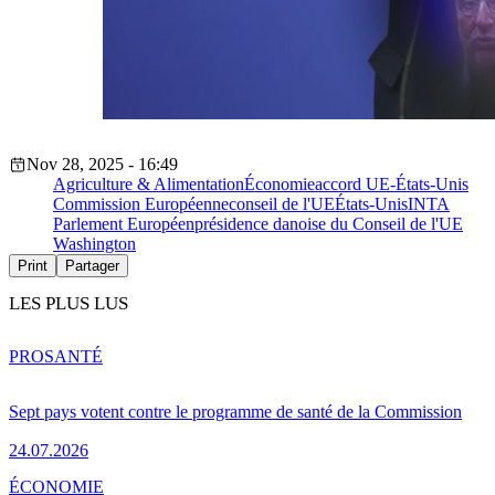
Nov 28, 2025 - 16:49
Agriculture & Alimentation
Économie
accord UE-États-Unis
Commission Européenne
conseil de l'UE
États-Unis
INTA
Parlement Européen
présidence danoise du Conseil de l'UE
Washington
Print
Partager
LES PLUS LUS
PRO
SANTÉ
Sept pays votent contre le programme de santé de la Commission
24.07.2026
ÉCONOMIE