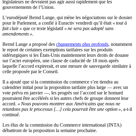
législateurs ne devraient pas agir aussi rapidement que les
gouvernements de l’Union.
L’eurodéputé Bernd Lange, qui mène les négociations sur le dossier
pour le Parlement, a confié à Euractiv vendredi qu’il était
« tout à
fait clair »
que ce texte législatif
« ne sera pas adopté sans
amendements »
.
Bernd Lange a proposé des
changements plus profonds
, notamment
le report de certaines exemptions tarifaires sur les produits
sidérurgiques si les États-Unis maintiennent leurs droits de douane
sur l’acier européen, une clause de caducité de 18 mois après
laquelle l’accord expirerait, et une mesure de sauvegarde similaire à
celle proposée par le Conseil.
Il a ajouté que si la commission du commerce s’en tiendra au
calendrier initial pour la proposition tarifaire plus large — avec un
vote prévu en janvier —, les progrès sur l’accord sur le homard
pourraient être accélérés si les autres chefs de groupe donnent leur
accord.
« Nous pouvons montrer aux Américains que nous ne
retardons pas le processus […] cela pourrait être une option »
, a-t-il
continué.
Les élus de la commission du Commerce international (INTA)
débattront de la proposition la semaine prochaine.