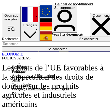
Ga naar de hoofdinhoud
Se connecter
Open sub
Close menu
English
navigation
Français
Deutsch
Vous êtes déconnecté.
Recherche
Se connecter
Español
Lumières éteintes
Se connecter
Rapporteur
Politique
Économie
Newsletters
Evénements
Em
ÉCONOMIE
POLICY AREAS
Les États de l’UE favorables à
Economie
Politique
la suppression des droits de
Agriculture et Alimentation
Santé
douane sur les produits
Technologies
Energie, Environnement et Transport
agricoles et industriels
Défense
américains