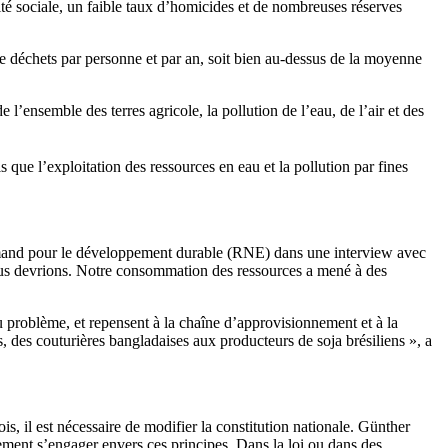
é sociale, un faible taux d’homicides et de nombreuses réserves
déchets par personne et par an, soit bien au-dessus de la moyenne
l’ensemble des terres agricole, la pollution de l’eau, de l’air et des
 que l’exploitation des ressources en eau et la pollution par fines
emand pour le développement durable (RNE) dans une interview avec
us devrions. Notre consommation des ressources a mené à des
au problème, et repensent à la chaîne d’approvisionnement et à la
es couturières bangladaises aux producteurs de soja brésiliens », a
s, il est nécessaire de modifier la constitution nationale. Günther
ement s’engager envers ces principes. Dans la loi ou dans des