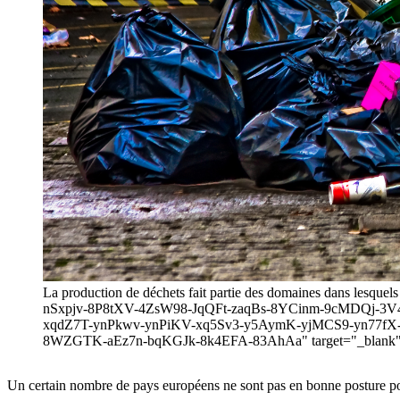
La production de déchets fait partie des domaines dans lesquel
nSxpjv-8P8tXV-4ZsW98-JqQFt-zaqBs-8YCinm-9cMDQj-
xqdZ7T-ynPkwv-ynPiKV-xq5Sv3-y5AymK-yjMCS9-yn77fX
8WZGTK-aEz7n-bqKGJk-8k4EFA-83AhAa" target="_blank" re
Un certain nombre de pays européens ne sont pas en bonne posture pou