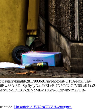
/photos/garryknight/2817903681/in/photolist-5i1uAe-nxF3zg-
6Ew88A-3DoSp-5yJyNa-2kELeF-7N5CfU-GfV66-aKLtx2-
-6sfvGc-nCtEX7-2ENbME-nz3Giy-5Cxjwm-jm2PUB-
ne étude.
Un article d’
EURACTIV Allemagne
.