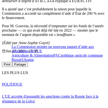
débourser d’argent d’ici là »
, a-t-il expliqué à EURACTIV.
Il a ajouté que c’est probablement la raison pour laquelle la
Commission a accordé un complément d’aide d’État de 200 % avec
le financement.
Pour M. Gouveia, la nécessité d’emprunter sur les fonds de l’année
prochaine — ce qui avait déjà été fait en 2022 — montre que le
montant de l’argent disponible est
« insuffisant »
.
[Édité par Anne-Sophie Gayet]
La Commission promet un nouveau paquet d’aide aux
Jun 27, 2023 - 17:38
agriculteurs de l’UE
Agriculture & Alimentation
PAC
politique agricole commune
Russie
Ukraine
Print
Partager
LES PLUS LUS
POLITIQUE
L'UE accepte d'assouplir les sanctions contre la Russie face à la
résistance de la Grèce