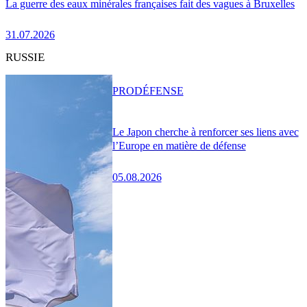
La guerre des eaux minérales françaises fait des vagues à Bruxelles
31.07.2026
RUSSIE
PRO
DÉFENSE
Le Japon cherche à renforcer ses liens avec
l’Europe en matière de défense
05.08.2026