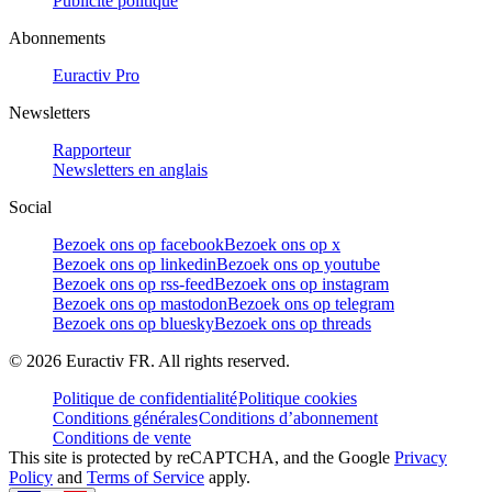
Publicité politique
Abonnements
Euractiv Pro
Newsletters
Rapporteur
Newsletters en anglais
Social
Bezoek ons op facebook
Bezoek ons op x
Bezoek ons op linkedin
Bezoek ons op youtube
Bezoek ons op rss-feed
Bezoek ons op instagram
Bezoek ons op mastodon
Bezoek ons op telegram
Bezoek ons op bluesky
Bezoek ons op threads
©
2026
Euractiv FR. All rights reserved.
Politique de confidentialité
Politique cookies
Conditions générales
Conditions d’abonnement
Conditions de vente
This site is protected by reCAPTCHA, and the Google
Privacy
Policy
and
Terms of Service
apply.