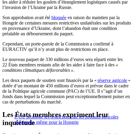
les aider à réduire les goulets d’étranglement logistiques causés par
l’invasion de l’Ukraine par la Russie.
Son approbation avait été
bloquée
en raison du maintien par la
Hongrie de certaines mesures restrictives unilatérales sur les produits
en provenance d’Ukraine, dont l’abandon était une condition
préalable au déboursement du paquet.
Cependant, un porte-parole de la Commission a confirmé à
EURACTIV qu’il n’y avait plus de restrictions en place.
Le nouveau paquet de 330 millions d’euros sera réparti entre les
22 États membres restants afin de les aider à faire face à des
«
conditions climatiques défavorables »
.
Les deux paquets de soutien sont financés par la «
réserve agricole
»
dotée d’un montant de 450 millions d’euros et prévue dans le cadre
de la Politique agricole commune (PAC) de l’UE. Il s’’agit d’un
fonds dans lequel la Commission peut exceptionnellement puiser en
cas de perturbations du marché.
Les États membres expriment leur
L’UE prolonge les restrictions sur les produits agricoles
inquiétude
ukrainiens, même pour la Hongrie