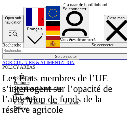
Ga naar de hoofdinhoud
Se connecter
Open sub
Close menu
English
navigation
Français
Deutsch
Vous êtes déconnecté.
Recherche
Se connecter
Español
Lumières éteintes
Se connecter
Rapporteur
Politique
Économie
Newsletters
Evénements
Em
AGRICULTURE & ALIMENTATION
POLICY AREAS
Les États membres de l’UE
Economie
Politique
s’interrogent sur l’opacité de
Agriculture et Alimentation
Santé
l’allocation de fonds de la
Technologies
Energie, Environnement et Transport
réserve agricole
Défense