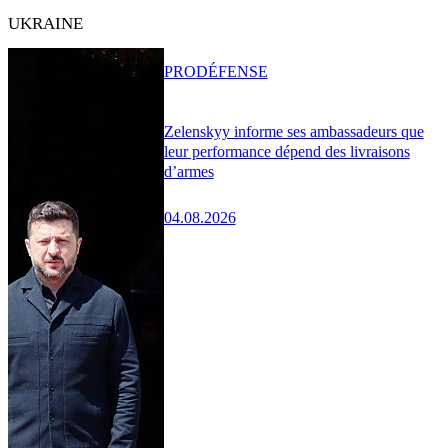
UKRAINE
PRO
DÉFENSE
Zelenskyy informe ses ambassadeurs que
leur performance dépend des livraisons
d’armes
04.08.2026