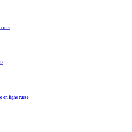
la mer
ts
e en ligne russe