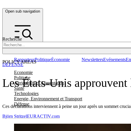
Open sub navigation
Recherche
Rapporteur
Politique
Économie
Newsletters
Evénements
Em
POLICY AREAS
DÉFENSE
Economie
Politique
Les États-Unis approuvent
Agriculture et Alimentation
Santé
Technologies
Energie, Environnement et Transport
Défense
Ces déclarations interviennent à peine un jour après un sommet cruc
Björn Stritzel
EURACTIV.com