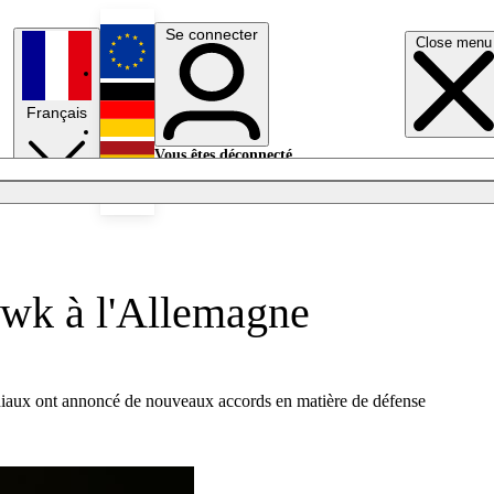
Se connecter
Close menu
English
Français
Deutsch
Vous êtes déconnecté.
Se connecter
Español
Lumières éteintes
awk à l'Allemagne
ndiaux ont annoncé de nouveaux accords en matière de défense