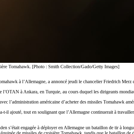
isière Tomahawk. [Photo : Smith Collection/Gado/Getty Images]
 Tomahawk à l’Allemagne, a annoncé jeudi le chancelier Friedrich Merz 
 de l’OTAN à Ankara, en Turquie, au cours duquel les dirigeants mondi
ec l’administration américaine d’acheter des missiles Tomahawk améric
a-t-il ajouté, tout en soulignant que l’Allemagne continuerait à travaill
iden s’était engagée à déployer en Allemagne un bataillon de tir à longue
e équipée de missiles de croisière Tomahawk, tandis que le bataillon de 