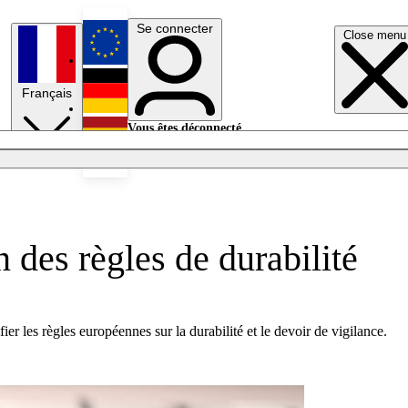
Se connecter
Close menu
English
Français
Deutsch
Vous êtes déconnecté.
Se connecter
Español
Lumières éteintes
n des règles de durabilité
ier les règles européennes sur la durabilité et le devoir de vigilance.