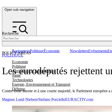
Open sub navigation
Recherche
Rapporteur
Politique
Économie
Newsletters
Evénements
Em
POLICY AREAS
POLITIQUE
Economie
Politique
Les eurodéputés rejettent un
Agriculture et Alimentation
Santé
Technologies
Energie, Environnement et Transport
Défense
Contre toute attente et à une courte majorité, le Parlement européen a r
Magnus Lund Nielsen
/
Stefano Porciello
EURACTIV.com