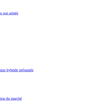
ns son armée
taque hybride présumée
ation du marché