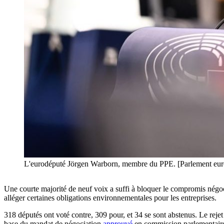
L'eurodéputé Jörgen Warborn, membre du PPE. [Parlement e
Une courte majorité de neuf voix a suffi à bloquer le compromis négoci
alléger certaines obligations environnementales pour les entreprises.
318 députés ont voté contre, 309 pour, et 34 se sont abstenus. Le re
base du mandat de négociation
approuvé
en commission parlementaire