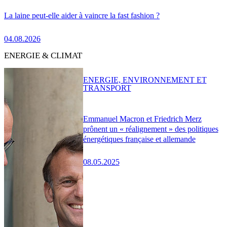
La laine peut-elle aider à vaincre la fast fashion ?
04.08.2026
ENERGIE & CLIMAT
ENERGIE, ENVIRONNEMENT ET
TRANSPORT
Emmanuel Macron et Friedrich Merz
prônent un « réalignement » des politiques
énergétiques française et allemande
08.05.2025