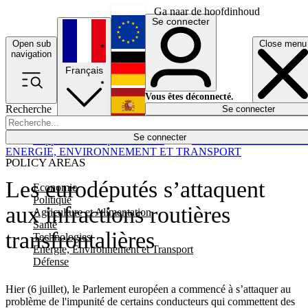
Ga naar de hoofdinhoud
Se connecter
Open sub
Close menu
English
navigation
Français
Deutsch
Vous êtes déconnecté.
Recherche
Se connecter
Español
Lumières éteintes
Se connecter
Rapporteur
Politique
Économie
Newsletters
Evénements
Em
ENERGIE, ENVIRONNEMENT ET TRANSPORT
POLICY AREAS
Les eurodéputés s’attaquent
Economie
Politique
aux infractions routières
Agriculture et Alimentation
Santé
transfrontalières
Technologies
Energie, Environnement et Transport
Défense
Hier (6 juillet), le Parlement européen a commencé à s’attaquer au
problème de l'impunité de certains conducteurs qui commettent des