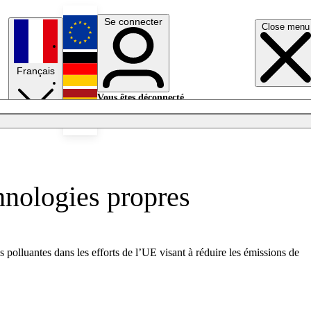
Se connecter
Close menu
English
Français
Deutsch
Vous êtes déconnecté.
Se connecter
Español
Lumières éteintes
hnologies propres
polluantes dans les efforts de l’UE visant à réduire les émissions de