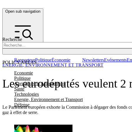
Open sub navigation
Recherche
Rapporteur
Politique
Économie
Newsletters
Evénements
Em
POLICY AREAS
ENERGIE, ENVIRONNEMENT ET TRANSPORT
Economie
Politique
Les eurodéputés veulent 2 m
Agriculture et Alimentation
Santé
Technologies
Energie, Environnement et Transport
Défense
Le Parlement européen exhorte la Commission à dégager des fonds consi
gaz à effet de serre.