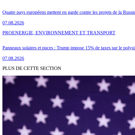
Quatre pays européens mettent en garde contre les projets de la Russi
07.08.2026
PRO
ENERGIE, ENVIRONNEMENT ET TRANSPORT
Panneaux solaires et puces : Trump impose 15% de taxes sur le polysi
07.08.2026
PLUS DE CETTE SECTION