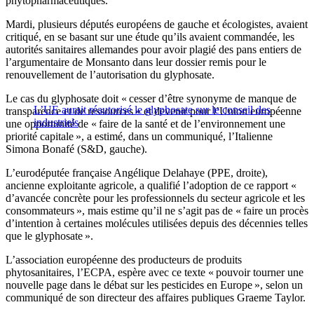
phytopharmaceutiques.
Mardi, plusieurs députés européens de gauche et écologistes, avaient
critiqué, en se basant sur une étude qu’ils avaient commandée, les
autorités sanitaires allemandes pour avoir plagié des pans entiers de
l’argumentaire de Monsanto dans leur dossier remis pour le
renouvellement de l’autorisation du glyphosate.
Le cas du glyphosate doit « cesser d’être synonyme de manque de
L’UE aurait réautorisé le glyphosate sur le conseil des
transparence et de ressources » et devenir pour l’Union européenne
industriels
une opportunité de « faire de la santé et de l’environnement une
priorité capitale », a estimé, dans un communiqué, l’Italienne
Simona Bonafé (S&D, gauche).
L’eurodéputée française Angélique Delahaye (PPE, droite),
ancienne exploitante agricole, a qualifié l’adoption de ce rapport «
d’avancée concrète pour les professionnels du secteur agricole et les
consommateurs », mais estime qu’il ne s’agit pas de « faire un procès
d’intention à certaines molécules utilisées depuis des décennies telles
que le glyphosate ».
L’association européenne des producteurs de produits
phytosanitaires, l’ECPA, espère avec ce texte « pouvoir tourner une
nouvelle page dans le débat sur les pesticides en Europe », selon un
communiqué de son directeur des affaires publiques Graeme Taylor.