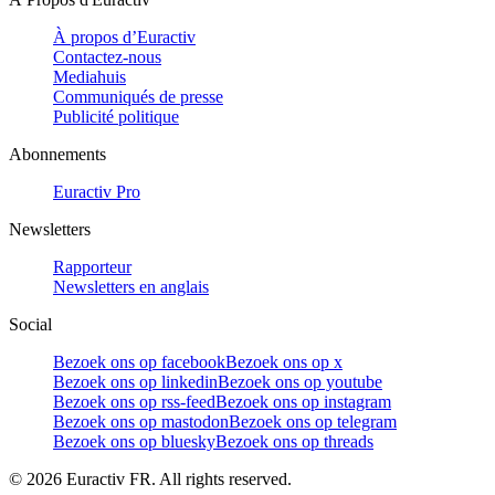
À propos d’Euractiv
Contactez-nous
Mediahuis
Communiqués de presse
Publicité politique
Abonnements
Euractiv Pro
Newsletters
Rapporteur
Newsletters en anglais
Social
Bezoek ons op facebook
Bezoek ons op x
Bezoek ons op linkedin
Bezoek ons op youtube
Bezoek ons op rss-feed
Bezoek ons op instagram
Bezoek ons op mastodon
Bezoek ons op telegram
Bezoek ons op bluesky
Bezoek ons op threads
©
2026
Euractiv FR. All rights reserved.