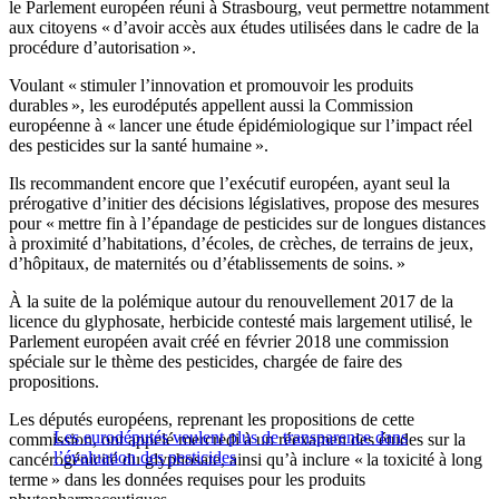
le Parlement européen réuni à Strasbourg, veut permettre notamment
aux citoyens « d’avoir accès aux études utilisées dans le cadre de la
procédure d’autorisation ».
Voulant « stimuler l’innovation et promouvoir les produits
durables », les eurodéputés appellent aussi la Commission
européenne à « lancer une étude épidémiologique sur l’impact réel
des pesticides sur la santé humaine ».
Ils recommandent encore que l’exécutif européen, ayant seul la
prérogative d’initier des décisions législatives, propose des mesures
pour « mettre fin à l’épandage de pesticides sur de longues distances
à proximité d’habitations, d’écoles, de crèches, de terrains de jeux,
d’hôpitaux, de maternités ou d’établissements de soins. »
À la suite de la polémique autour du renouvellement 2017 de la
licence du glyphosate, herbicide contesté mais largement utilisé, le
Parlement européen avait créé en février 2018 une commission
spéciale sur le thème des pesticides, chargée de faire des
propositions.
Les députés européens, reprenant les propositions de cette
Les eurodéputés veulent plus de transparence dans
commission, ont appelé mercredi à un réexamen des études sur la
l’évaluation des pesticides
cancérogénicité du glyphosate, ainsi qu’à inclure « la toxicité à long
terme » dans les données requises pour les produits