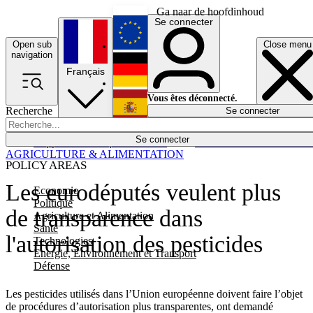
Ga naar de hoofdinhoud
Se connecter
Open sub
Close menu
English
navigation
Français
Deutsch
Vous êtes déconnecté.
Recherche
Se connecter
Español
Lumières éteintes
Se connecter
Rapporteur
Politique
Économie
Newsletters
Evénements
Em
AGRICULTURE & ALIMENTATION
POLICY AREAS
Les eurodéputés veulent plus
Economie
Politique
de transparence dans
Agriculture et Alimentation
Santé
l'autorisation des pesticides
Technologies
Energie, Environnement et Transport
Défense
Les pesticides utilisés dans l’Union européenne doivent faire l’objet
de procédures d’autorisation plus transparentes, ont demandé