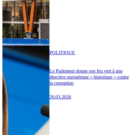
POLITIQUE
Le Parlement donne son feu vert à une
directive européenne « historique » contre
la corruption
26.03.2026