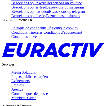
Bezoek ons op linkedin
Bezoek ons op youtube
Bezoek ons op rss-feed
Bezoek ons op instagram
Bezoek ons op mastodon
Bezoek ons op telegram
Bezoek ons op bluesky
Bezoek ons op threads
©
2026
Euractiv FR
Politique de confidentialité
Politique cookies
Conditions générales
Conditions d’abonnement
Conditions de vente
Services
Media Solutions
Projets publics européens
Evénements
Emplois
Agenda
Communiqués de presse
Members’ Circle
À Propos d'Euractiv