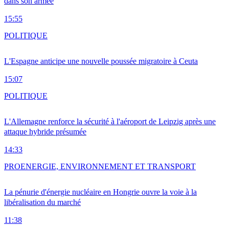
dans son armée
15:55
POLITIQUE
L'Espagne anticipe une nouvelle poussée migratoire à Ceuta
15:07
POLITIQUE
L'Allemagne renforce la sécurité à l'aéroport de Leipzig après une
attaque hybride présumée
14:33
PRO
ENERGIE, ENVIRONNEMENT ET TRANSPORT
La pénurie d'énergie nucléaire en Hongrie ouvre la voie à la
libéralisation du marché
11:38