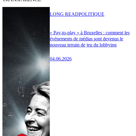
LONG READ
POLITIQUE
« Pay-to-play » à Bruxelles : comment les
événements de médias sont devenus le
nouveau terrain de jeu du lobbying
04.06.2026