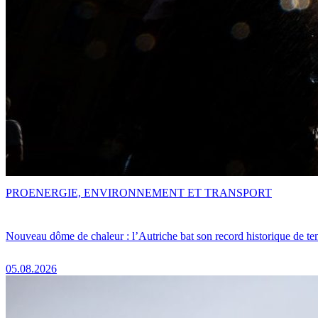
PRO
ENERGIE, ENVIRONNEMENT ET TRANSPORT
Nouveau dôme de chaleur : l’Autriche bat son record historique de te
05.08.2026