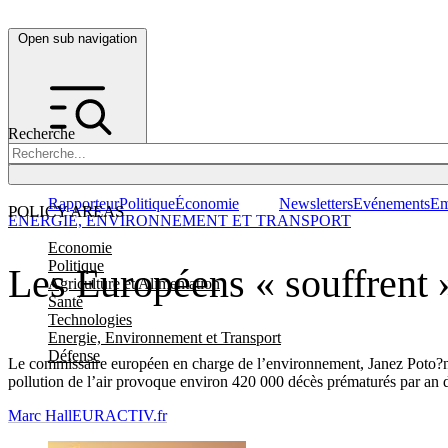
Open sub navigation
Recherche
Rapporteur
Politique
Économie
Newsletters
Evénements
Em
POLICY AREAS
ENERGIE, ENVIRONNEMENT ET TRANSPORT
Economie
Politique
Les Européens « souffrent »
Agriculture et Alimentation
Santé
Technologies
Energie, Environnement et Transport
Défense
Le commissaire européen en charge de l’environnement, Janez Poto?nik,
pollution de l’air provoque environ 420 000 décès prématurés par an
Marc Hall
EURACTIV.fr