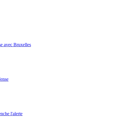
se avec Bruxelles
fense
nche l'alerte