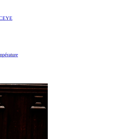
 ICEYE
mpérature