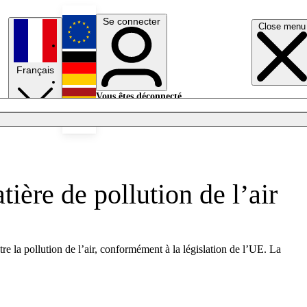
Se connecter
Close menu
English
Français
Deutsch
Vous êtes déconnecté.
Se connecter
Español
Lumières éteintes
ière de pollution de l’air
e la pollution de l’air, conformément à la législation de l’UE. La