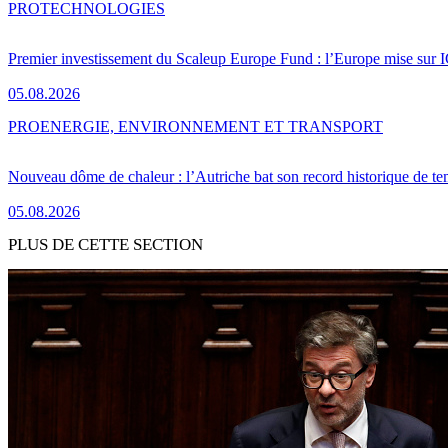
PRO
TECHNOLOGIES
Premier investissement du Scaleup Europe Fund : l’Europe mise sur
05.08.2026
PRO
ENERGIE, ENVIRONNEMENT ET TRANSPORT
Nouveau dôme de chaleur : l’Autriche bat son record historique de te
05.08.2026
PLUS DE CETTE SECTION