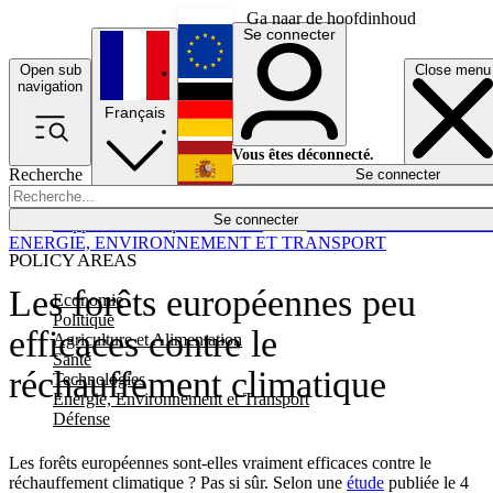
Ga naar de hoofdinhoud
Se connecter
Open sub
Close menu
English
navigation
Français
Deutsch
Vous êtes déconnecté.
Recherche
Se connecter
Español
Lumières éteintes
Se connecter
Rapporteur
Politique
Économie
Newsletters
Evénements
Em
ENERGIE, ENVIRONNEMENT ET TRANSPORT
POLICY AREAS
Les forêts européennes peu
Economie
Politique
efficaces contre le
Agriculture et Alimentation
Santé
réchauffement climatique
Technologies
Energie, Environnement et Transport
Défense
Les forêts européennes sont-elles vraiment efficaces contre le
réchauffement climatique ? Pas si sûr. Selon une
étude
publiée le 4