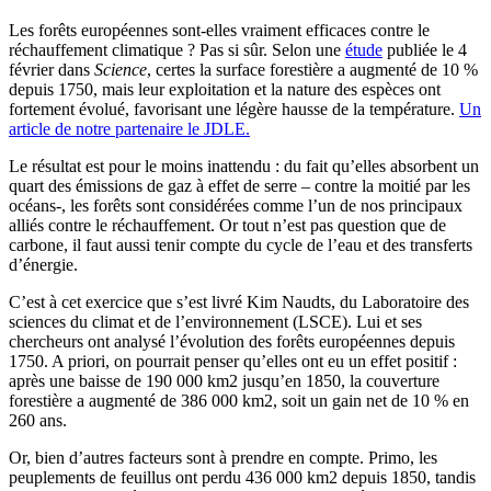
Les forêts européennes sont-elles vraiment efficaces contre le
réchauffement climatique ? Pas si sûr. Selon une
étude
publiée le 4
février dans
Science
, certes la surface forestière a augmenté de 10 %
depuis 1750, mais leur exploitation et la nature des espèces ont
fortement évolué, favorisant une légère hausse de la température.
Un
article de notre partenaire le JDLE.
Le résultat est pour le moins inattendu : du fait qu’elles absorbent un
quart des émissions de gaz à effet de serre – contre la moitié par les
océans-, les forêts sont considérées comme l’un de nos principaux
alliés contre le réchauffement. Or tout n’est pas question que de
carbone, il faut aussi tenir compte du cycle de l’eau et des transferts
d’énergie.
C’est à cet exercice que s’est livré Kim Naudts, du Laboratoire des
sciences du climat et de l’environnement (LSCE). Lui et ses
chercheurs ont analysé l’évolution des forêts européennes depuis
1750. A priori, on pourrait penser qu’elles ont eu un effet positif :
après une baisse de 190 000 km2 jusqu’en 1850, la couverture
forestière a augmenté de 386 000 km2, soit un gain net de 10 % en
260 ans.
Or, bien d’autres facteurs sont à prendre en compte. Primo, les
peuplements de feuillus ont perdu 436 000 km2 depuis 1850, tandis