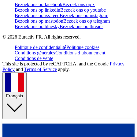
Bezoek ons op facebook
Bezoek ons op x
Bezoek ons op linkedin
Bezoek ons op youtube
Bezoek ons op rss-feed
Bezoek ons op instagram
Bezoek ons op mastodon
Bezoek ons op telegram
Bezoek ons op bluesky
Bezoek ons op threads
©
2026
Euractiv FR. All rights reserved.
Politique de confidentialité
Politique cookies
Conditions générales
Conditions d’abonnement
Conditions de vente
This site is protected by reCAPTCHA, and the Google
Privacy
Policy
and
Terms of Service
apply.
Français