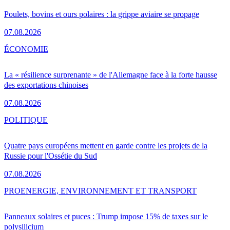
Poulets, bovins et ours polaires : la grippe aviaire se propage
07.08.2026
ÉCONOMIE
La « résilience surprenante » de l'Allemagne face à la forte hausse
des exportations chinoises
07.08.2026
POLITIQUE
Quatre pays européens mettent en garde contre les projets de la
Russie pour l'Ossétie du Sud
07.08.2026
PRO
ENERGIE, ENVIRONNEMENT ET TRANSPORT
Panneaux solaires et puces : Trump impose 15% de taxes sur le
polysilicium