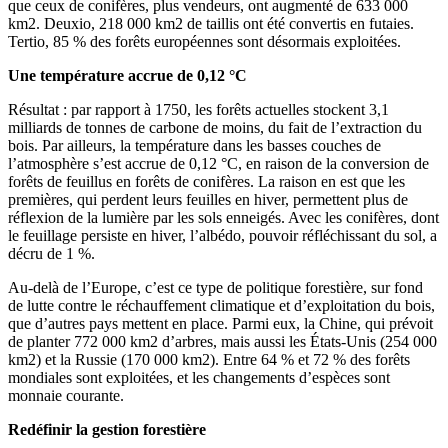
que ceux de conifères, plus vendeurs, ont augmenté de 633 000
km2. Deuxio, 218 000 km2 de taillis ont été convertis en futaies.
Tertio, 85 % des forêts européennes sont désormais exploitées.
Une température accrue de 0,12 °C
Résultat : par rapport à 1750, les forêts actuelles stockent 3,1
milliards de tonnes de carbone de moins, du fait de l’extraction du
bois. Par ailleurs, la température dans les basses couches de
l’atmosphère s’est accrue de 0,12 °C, en raison de la conversion de
forêts de feuillus en forêts de conifères. La raison en est que les
premières, qui perdent leurs feuilles en hiver, permettent plus de
réflexion de la lumière par les sols enneigés. Avec les conifères, dont
le feuillage persiste en hiver, l’albédo, pouvoir réfléchissant du sol, a
décru de 1 %.
Au-delà de l’Europe, c’est ce type de politique forestière, sur fond
de lutte contre le réchauffement climatique et d’exploitation du bois,
que d’autres pays mettent en place. Parmi eux, la Chine, qui prévoit
de planter 772 000 km2 d’arbres, mais aussi les États-Unis (254 000
km2) et la Russie (170 000 km2). Entre 64 % et 72 % des forêts
mondiales sont exploitées, et les changements d’espèces sont
monnaie courante.
Redéfinir la gestion forestière