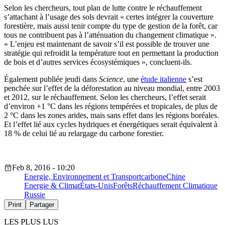
Selon les chercheurs, tout plan de lutte contre le réchauffement
s’attachant à l’usage des sols devrait « certes intégrer la couverture
forestière, mais aussi tenir compte du type de gestion de la forêt, car
tous ne contribuent pas à l’atténuation du changement climatique ».
« L’enjeu est maintenant de savoir s’il est possible de trouver une
stratégie qui refroidit la température tout en permettant la production
de bois et d’autres services écosystémiques », concluent-ils.
Également publiée jeudi dans
Science
, une
étude italienne
s’est
penchée sur l’effet de la déforestation au niveau mondial, entre 2003
et 2012, sur le réchauffement. Selon les chercheurs, l’effet serait
d’environ +1 °C dans les régions tempérées et tropicales, de plus de
2 °C dans les zones arides, mais sans effet dans les régions boréales.
Et l’effet lié aux cycles hydriques et énergétiques serait équivalent à
18 % de celui lié au relargage du carbone forestier.
Feb 8, 2016 - 10:20
Energie, Environnement et Transport
carbone
Chine
Energie & Climat
États-Unis
Forêts
Réchauffement Climatique
Russie
Print
Partager
LES PLUS LUS