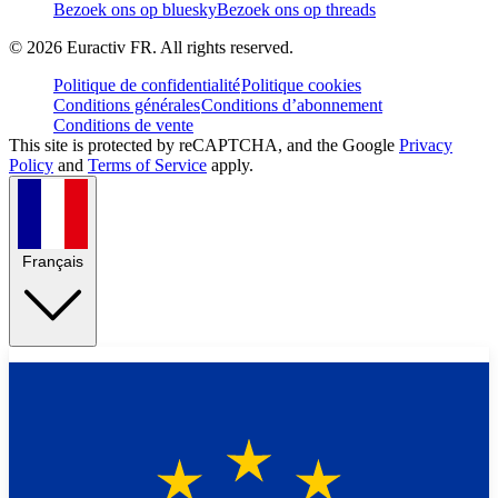
Bezoek ons op bluesky
Bezoek ons op threads
©
2026
Euractiv FR. All rights reserved.
Politique de confidentialité
Politique cookies
Conditions générales
Conditions d’abonnement
Conditions de vente
This site is protected by reCAPTCHA, and the Google
Privacy
Policy
and
Terms of Service
apply.
Français