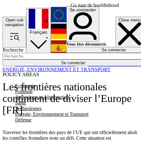
Ga naar de hoofdinhoud
Se connecter
Open sub
Close menu
English
navigation
Français
Deutsch
Vous êtes déconnecté.
Recherche
Se connecter
Español
Lumières éteintes
Se connecter
Rapporteur
Politique
Économie
Newsletters
Evénements
Em
ENERGIE, ENVIRONNEMENT ET TRANSPORT
POLICY AREAS
Les frontières nationales
Economie
Politique
continuent de diviser l’Europe
Agriculture et Alimentation
Santé
[FR]
Technologies
Energie, Environnement et Transport
Défense
Traverser les frontières des pays de l’UE qui ont officiellement aboli
les contrôles frontaliers reste un défi. Cette situation est