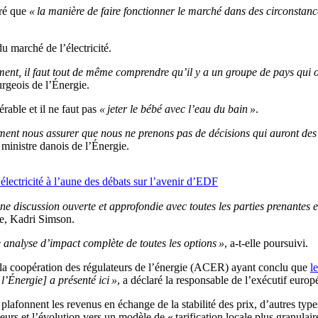
ré que
« la manière de faire fonctionner le marché dans des circonstance
u marché de l’électricité.
ment, il faut tout de même comprendre qu’il y a un groupe de pays qui on
rgeois de l’Énergie.
érable et il ne faut pas
« jeter le bébé avec l’eau du bain »
.
ent nous assurer que nous ne prenons pas de décisions qui auront des 
ministre danois de l’Énergie.
lectricité à l’aune des débats sur l’avenir d’EDF
ne discussion ouverte et approfondie avec toutes les parties prenantes 
ie, Kadri Simson.
 analyse d’impact complète de toutes les options »
, a-t-elle poursuivi.
 la coopération des régulateurs de l’énergie (ACER) ayant conclu que
l
l’Énergie] a présenté ici »
, a déclaré la responsable de l’exécutif europ
plafonnent les revenus en échange de la stabilité des prix, d’autres type
urs et l’évolution vers un modèle de « tarification locale plus granulair