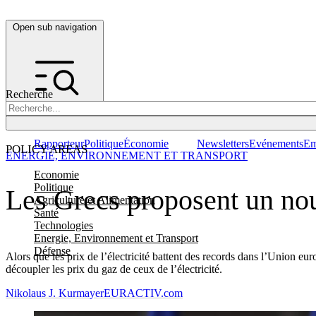
Open sub navigation
Recherche
Rapporteur
Politique
Économie
Newsletters
Evénements
Em
POLICY AREAS
ENERGIE, ENVIRONNEMENT ET TRANSPORT
Economie
Politique
Les Grecs proposent un nou
Agriculture et Alimentation
Santé
Technologies
Energie, Environnement et Transport
Défense
Alors que les prix de l’électricité battent des records dans l’Union e
découpler les prix du gaz de ceux de l’électricité.
Nikolaus J. Kurmayer
EURACTIV.com