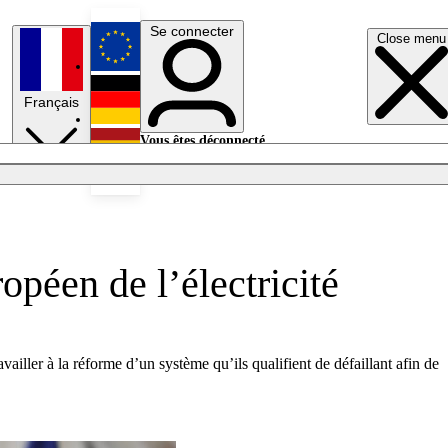
Se connecter
Close menu
English
Français
Deutsch
Vous êtes déconnecté.
Se connecter
Español
Lumières éteintes
péen de l’électricité
iller à la réforme d’un système qu’ils qualifient de défaillant afin de