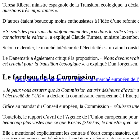
Teresa Ribera, ministre espagnole de la Transition écologique, a décla
questions très importantes »
.
D’autres étaient beaucoup moins enthousiastes à l’idée d’une refonte d
« Si seuls les partisans du plafonnement des prix dans la salle s’expri
connaissent la valeur »
, a expliqué Claude Turmes, ministre luxembou
Selon ce dernier, le marché intérieur de l’électricité est un atout consid
Le Danemark a également critiqué la proposition.
« Nous devons vraim
est crucial pour la transition écologique »
, a expliqué Dan Jorgensen, 
Le fardeau de la Commission
Les syndicats demandent un « bilan » du marché européen de l’é
« Je peux vous assurer que la Commission est très désireuse d’avoir u
l’électricité de l’UE »
, a déclaré la commissaire européenne à l’Énerg
Grâce au mandat du Conseil européen, la Commission
« réalisera une
Toutefois, le rapport d’avril de l’Agence de l’Union européenne pour
beaucoup plus vastes que ce que Kostas [Skrekas, le ministre grec
de 
Elle a mentionné explicitement les contrats d’écart compensatoire, qui 
services qui pourraient bénéficier à certaines catégories de consommate