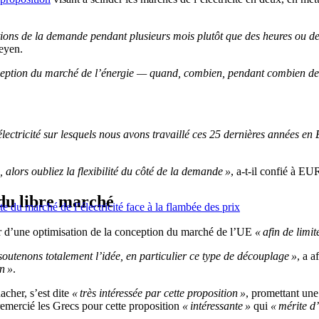
tions de la demande pendant plusieurs mois plutôt que des heures ou de
eyen.
onception du marché de l’énergie — quand, combien, pendant combien de
lectricité sur lesquels nous avons travaillé ces 25 dernières années en
 alors oubliez la flexibilité du côté de la demande »
, a-t-il confié à 
 du libre marché
du marché de l’électricité face à la flambée des prix
ur d’une optimisation de la conception du marché de l’UE
« afin de limit
outenons totalement l’idée, en particulier ce type de découplage »
, a a
n »
.
acher, s’est dite
« très intéressée par cette proposition »
, promettant une
emercié les Grecs pour cette proposition
« intéressante »
qui
« mérite d’