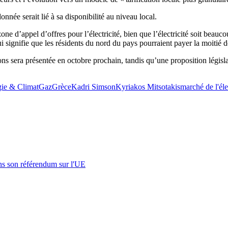
onnée serait lié à sa disponibilité au niveau local.
ne d’appel d’offres pour l’électricité, bien que l’électricité soit beau
ui signifie que les résidents du nord du pays pourraient payer la moitié
s sera présentée en octobre prochain, tandis qu’une proposition législat
ie & Climat
Gaz
Grèce
Kadri Simson
Kyriakos Mitsotakis
marché de l'éle
s son référendum sur l'UE