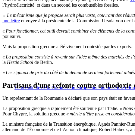
l’hydroélectricité, et dans un second les combustibles fossiles.
« Le mécanisme que je propose serait plus vaste, couvrant des réduc
une lettre
envoyée à la présidente de la Commission Ursula von der L
« Pour fonctionner, cet outil devrait combiner des éléments de la c
poursuivi.
Mais la proposition grecque a été vivement contestée par les experts.
« La proposition consiste à revenir sur l’idée même des marchés de l’é
la
Hertie School
de Berlin.
« Les signaux de prix du côté de la demande seraient fortement dilués,
Partisans d’une refonte contre orthodoxie
La présidente de la Commission européenne annonce une refonte 
Un représentant de la Roumanie a déclaré que son pays était en fave
La proposition grecque a rapidement été soutenue par l’Italie.
« Nous s
Pour Chypre, la solution grecque
« mérite d’être prise en considératio
La ministre française de la Transition énergétique, Agnès Pannier-Run
allemand de l’Économie et de l’Action climatique, Robert Habeck, a r