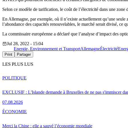
Selon ce modèle de tarification, le coût de l’électricité dans une zone d
En Allemagne, par exemple, où il n’existe actuellement qu’une seule zo
l’abondance des capacités renouvelables, le marché serait divisé, ce q
La commissaire européenne a déclaré que l’analyse d’impact des option
Jul 28, 2022 - 15:04
Energie, Environnement et Transport
Allemagne
Électricité
Energ
Print
Partager
LES PLUS LUS
POLITIQUE
EXCLUSIF : L'Islande demande à Bruxelles de ne pas s'immiscer dan
07.08.2026
ÉCONOMIE
Merci la Chine : elle a sauvé l’économie mondiale