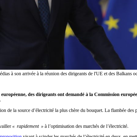
dias à son arrivée à la réunion des dirigeants de l'UE et des Balkans o
ion européenne, des dirigeants ont demandé à la Commission européen
.
tion de la source d’électricité la plus chère du bouquet. La flambée des pr
vailler
« rapidement »
à l’optimisation des marchés de l’électricité.
 proposition
visant à scinder les marchés de l’électricité en deux, en met