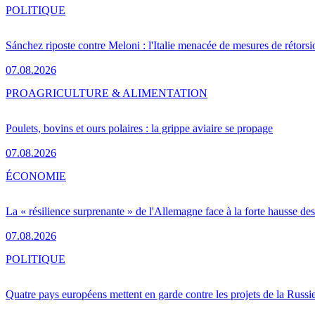
POLITIQUE
Sánchez riposte contre Meloni : l'Italie menacée de mesures de rétorsi
07.08.2026
PRO
AGRICULTURE & ALIMENTATION
Poulets, bovins et ours polaires : la grippe aviaire se propage
07.08.2026
ÉCONOMIE
La « résilience surprenante » de l'Allemagne face à la forte hausse de
07.08.2026
POLITIQUE
Quatre pays européens mettent en garde contre les projets de la Russi