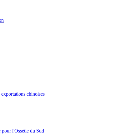
on
s exportations chinoises
e pour l'Ossétie du Sud