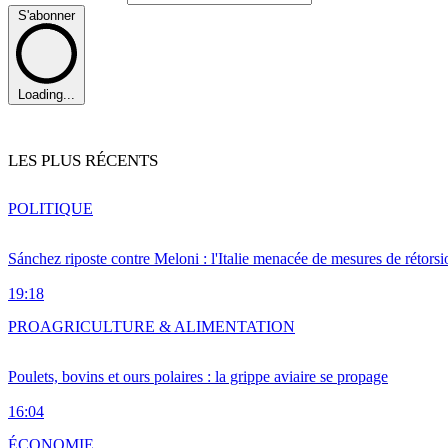
S'abonner
Loading...
LES PLUS RÉCENTS
POLITIQUE
Sánchez riposte contre Meloni : l'Italie menacée de mesures de rétorsi
19:18
PRO
AGRICULTURE & ALIMENTATION
Poulets, bovins et ours polaires : la grippe aviaire se propage
16:04
ÉCONOMIE