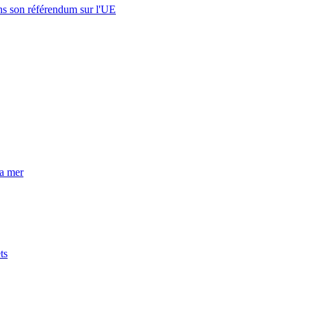
s son référendum sur l'UE
la mer
ts