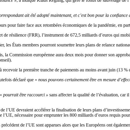
oissance »
, a indiqué Klaus Regling, qui gère le fonds de sauvetage de l’
orrespondant ait été adopté maintenant, et c’est bon pour la confiance
ours pour faire face aux retombées économiques de la pandémie, en partic
et de résilience (FRR), l’instrument de 672,5 milliards d’euros qui mobil
rier, les États membres pourront soumettre leurs plans de relance natio
mis, la Commission européenne aura deux mois pour donner son approbat
nseil).
ecevoir la première tranche de paiements au moins avant juin (13 % de
utefois déclaré que «
nous pouvons certainement être en mesure d’effect
 «
pourrait être raccourci »
sans affecter la qualité de l’évaluation, car i
e l’UE devraient accélérer la finalisation de leurs plans d’investissem
de l’UE, nécessaire pour emprunter les 800 milliards d’euros requis pour
ns précédent de l’UE sont apparues alors que les Européens ont égalem