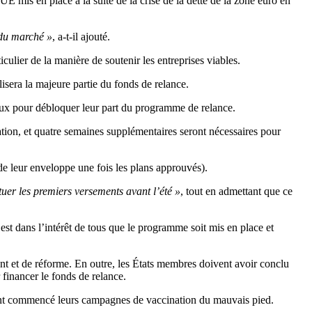
UE mis en place à la suite de la crise de la dette de la zone euro en
 du marché »
, a-t-il ajouté.
ulier de la manière de soutenir les entreprises viables.
isera la majeure partie du fonds de relance.
naux pour débloquer leur part du programme de relance.
ion, et quatre semaines supplémentaires seront nécessaires pour
 leur enveloppe une fois les plans approuvés).
uer les premiers versements avant l’été »
, tout en admettant que ce
l est dans l’intérêt de tous que le programme soit mis en place et
ent et de réforme. En outre, les États membres doivent avoir conclu
 financer le fonds de relance.
ent commencé leurs campagnes de vaccination du mauvais pied.