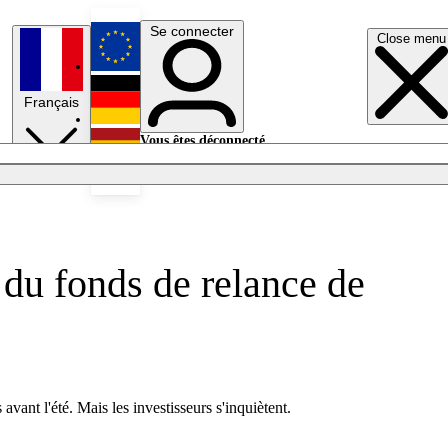
Se connecter
Close menu
English
Français
Deutsch
Vous êtes déconnecté.
Se connecter
Español
Lumières éteintes
 du fonds de relance de
ant l'été. Mais les investisseurs s'inquiètent.