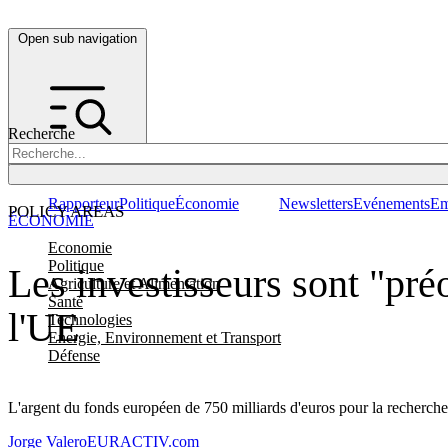
Open sub navigation
Recherche
Rapporteur
Politique
Économie
Newsletters
Evénements
Em
POLICY AREAS
ÉCONOMIE
Economie
Politique
Les investisseurs sont "pré
Agriculture et Alimentation
Santé
l'UE
Technologies
Energie, Environnement et Transport
Défense
L'argent du fonds européen de 750 milliards d'euros pour la recherche 
Jorge Valero
EURACTIV.com