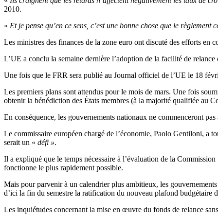
«
Ils craignent que les retards n’affectent négativement les taux de cr
2010.
«
Et je pense qu’en ce sens, c’est une bonne chose que le règlement c
Les ministres des finances de la zone euro ont discuté des efforts en c
L’UE a conclu la semaine dernière l’adoption de la facilité de relance 
Une fois que le FRR sera publié au Journal officiel de l’UE le 18 fév
Les premiers plans sont attendus pour le mois de mars. Une fois sou
obtenir la bénédiction des États membres (à la majorité qualifiée au Co
En conséquence, les gouvernements nationaux ne commenceront pas à r
Le commissaire européen chargé de l’économie, Paolo Gentiloni, a to
serait un «
défi »
.
Il a expliqué que le temps nécessaire à l’évaluation de la Commission
fonctionne le plus rapidement possible.
Mais pour parvenir à un calendrier plus ambitieux, les gouvernements d
d’ici la fin du semestre la ratification du nouveau plafond budgétaire 
Les inquiétudes concernant la mise en œuvre du fonds de relance sa