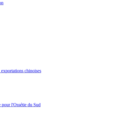
on
s exportations chinoises
e pour l'Ossétie du Sud