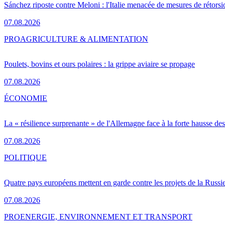
Sánchez riposte contre Meloni : l'Italie menacée de mesures de rétorsi
07.08.2026
PRO
AGRICULTURE & ALIMENTATION
Poulets, bovins et ours polaires : la grippe aviaire se propage
07.08.2026
ÉCONOMIE
La « résilience surprenante » de l'Allemagne face à la forte hausse de
07.08.2026
POLITIQUE
Quatre pays européens mettent en garde contre les projets de la Russi
07.08.2026
PRO
ENERGIE, ENVIRONNEMENT ET TRANSPORT