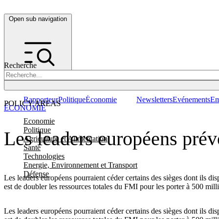
Open sub navigation
Recherche
Rapporteur
Politique
Économie
Newsletters
Evénements
Em
POLICY AREAS
ÉCONOMIE
Economie
Politique
Les leaders européens prév
Agriculture et Alimentation
Santé
Technologies
Energie, Environnement et Transport
Défense
Les leaders européens pourraient céder certains des sièges dont ils d
est de doubler les ressources totales du FMI pour les porter à 500 mil
Les leaders européens pourraient céder certains des sièges dont ils d