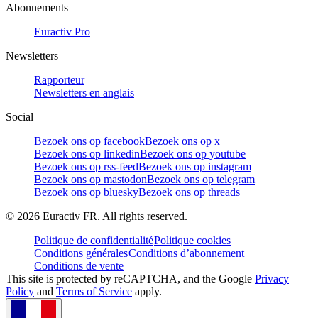
Abonnements
Euractiv Pro
Newsletters
Rapporteur
Newsletters en anglais
Social
Bezoek ons op facebook
Bezoek ons op x
Bezoek ons op linkedin
Bezoek ons op youtube
Bezoek ons op rss-feed
Bezoek ons op instagram
Bezoek ons op mastodon
Bezoek ons op telegram
Bezoek ons op bluesky
Bezoek ons op threads
©
2026
Euractiv FR. All rights reserved.
Politique de confidentialité
Politique cookies
Conditions générales
Conditions d’abonnement
Conditions de vente
This site is protected by reCAPTCHA, and the Google
Privacy
Policy
and
Terms of Service
apply.