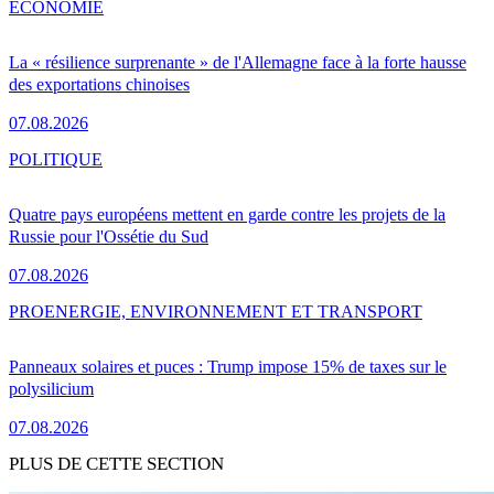
ÉCONOMIE
La « résilience surprenante » de l'Allemagne face à la forte hausse
des exportations chinoises
07.08.2026
POLITIQUE
Quatre pays européens mettent en garde contre les projets de la
Russie pour l'Ossétie du Sud
07.08.2026
PRO
ENERGIE, ENVIRONNEMENT ET TRANSPORT
Panneaux solaires et puces : Trump impose 15% de taxes sur le
polysilicium
07.08.2026
PLUS DE CETTE SECTION