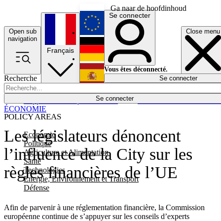
Ga naar de hoofdinhoud
Se connecter
Open sub
Close menu
English
navigation
Français
Deutsch
Vous êtes déconnecté.
Recherche
Se connecter
Español
Lumières éteintes
Se connecter
Rapporteur
Politique
Économie
Newsletters
Evénements
Em
ÉCONOMIE
POLICY AREAS
Les législateurs dénoncent
Economie
Politique
l’influence de la City sur les
Agriculture et Alimentation
Santé
règles financières de l’UE
Technologies
Energie, Environnement et Transport
Défense
Afin de parvenir à une réglementation financière, la Commission
européenne continue de s’appuyer sur les conseils d’experts