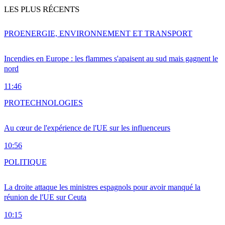
LES PLUS RÉCENTS
PRO
ENERGIE, ENVIRONNEMENT ET TRANSPORT
Incendies en Europe : les flammes s'apaisent au sud mais gagnent le
nord
11:46
PRO
TECHNOLOGIES
Au cœur de l'expérience de l'UE sur les influenceurs
10:56
POLITIQUE
La droite attaque les ministres espagnols pour avoir manqué la
réunion de l'UE sur Ceuta
10:15