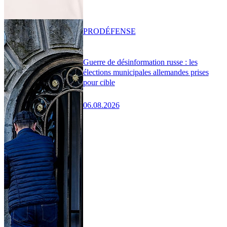
PRO
DÉFENSE
Guerre de désinformation russe : les
élections municipales allemandes prises
pour cible
06.08.2026