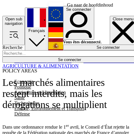
Ga naar de hoofdinhoud
Se connecter
Open sub
Close menu
English
navigation
Français
Deutsch
Vous êtes déconnecté.
Recherche
Se connecter
Español
Lumières éteintes
Se connecter
Rapporteur
Politique
Économie
Newsletters
Evénements
Em
AGRICULTURE & ALIMENTATION
POLICY AREAS
Les marchés alimentaires
Economie
Politique
restent interdits, mais les
Agriculture et Alimentation
Santé
dérogations se multiplient
Technologies
Energie, Environnement et Transport
Défense
er
Dans une ordonnance rendue le 1
avril, le Conseil d’État rejette la
requête de la Fédération nationale des marchés de France d’annuler