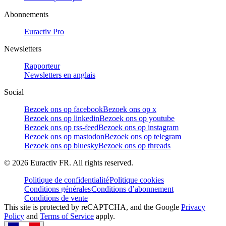
Abonnements
Euractiv Pro
Newsletters
Rapporteur
Newsletters en anglais
Social
Bezoek ons op facebook
Bezoek ons op x
Bezoek ons op linkedin
Bezoek ons op youtube
Bezoek ons op rss-feed
Bezoek ons op instagram
Bezoek ons op mastodon
Bezoek ons op telegram
Bezoek ons op bluesky
Bezoek ons op threads
©
2026
Euractiv FR. All rights reserved.
Politique de confidentialité
Politique cookies
Conditions générales
Conditions d’abonnement
Conditions de vente
This site is protected by reCAPTCHA, and the Google
Privacy
Policy
and
Terms of Service
apply.