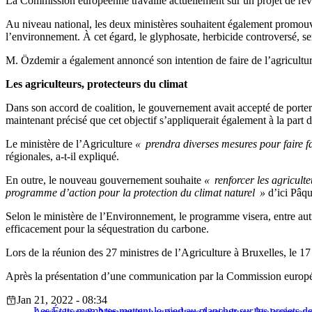
La Commission européenne travaille actuellement sur un projet de révisi
Au niveau national, les deux ministères souhaitent également promouvo
l’environnement. À cet égard, le glyphosate, herbicide controversé, ser
M. Özdemir a également annoncé son intention de faire de l’agricultur
Les agriculteurs, protecteurs du climat
Dans son accord de coalition, le gouvernement avait accepté de porter 
maintenant précisé que cet objectif s’appliquerait également à la part
Le ministère de l’Agriculture
« prendra diverses mesures pour faire f
régionales, a-t-il expliqué.
En outre, le nouveau gouvernement souhaite
« renforcer les agricult
programme d’action pour la protection du climat naturel »
d’ici Pâqu
Selon le ministère de l’Environnement, le programme visera, entre autres
efficacement pour la séquestration du carbone.
Lors de la réunion des 27 ministres de l’Agriculture à Bruxelles, le 1
Après la présentation d’une communication par la Commission europée
Jan 21, 2022 - 08:34
Les États membres mettent le pied au plancher sur les projets d