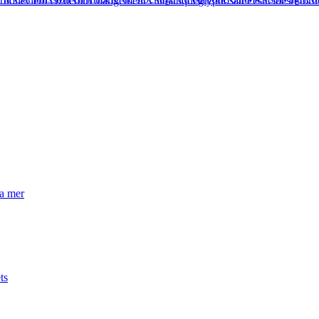
arbone
Cem Özdemir
Changement Climatique
glyphosate
Pesticides
réfor
la mer
ts