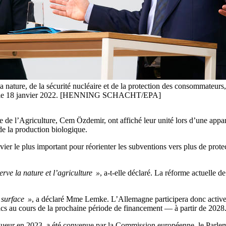
 nature, de la sécurité nucléaire et de la protection des consommateurs,
rlin, le 18 janvier 2022. [HENNING SCHACHT/EPA]
e de l’Agriculture, Cem Özdemir, ont affiché leur unité lors d’une appa
 de la production biologique.
er le plus important pour réorienter les subventions vers plus de prot
erve la nature et l’agriculture »
, a-t-elle déclaré. La réforme actuelle d
 surface »
, a déclaré Mme Lemke. L’Allemagne participera donc activem
lics au cours de la prochaine période de financement — à partir de 2028
vigueur en 2023, a été convenue par la Commission européenne, le Parlem