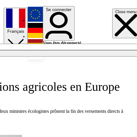
Se connecter
Close menu
English
Français
Deutsch
Vous êtes déconnecté.
Se connecter
Español
Lumières éteintes
ions agricoles en Europe
eux ministres écologistes prônent la fin des versements directs à