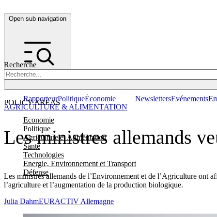
Open sub navigation
Recherche
Rapporteur
Politique
Économie
Newsletters
Evénements
Em
POLICY AREAS
AGRICULTURE & ALIMENTATION
Economie
Politique
Les ministres allemands ve
Agriculture et Alimentation
Santé
Technologies
Energie, Environnement et Transport
Défense
Les ministres allemands de l’Environnement et de l’Agriculture ont aff
l’agriculture et l’augmentation de la production biologique.
Julia Dahm
EURACTIV Allemagne