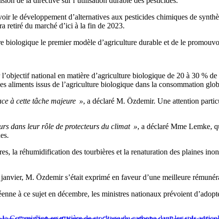
on de la directive sur l’utilisation durable des pesticides.
ir le développement d’alternatives aux pesticides chimiques de synthèse
a retiré du marché d’ici à la fin de 2023.
e biologique le premier modèle d’agriculture durable et de le promouvo
l’objectif national en matière d’agriculture biologique de 20 à 30 % de 
 des aliments issus de l’agriculture biologique dans la consommation glob
ace à cette tâche majeure »
, a déclaré M. Özdemir. Une attention partic
eurs dans leur rôle de protecteurs du climat »
, a déclaré Mme Lemke, qui
es.
, la réhumidification des tourbières et la renaturation des plaines inondab
7 janvier, M. Özdemir s’était exprimé en faveur d’une meilleure rémunéra
nne à ce sujet en décembre, les ministres nationaux prévoient d’adopt
e la Commission en matière de stockage du carbone dans les sols agrico