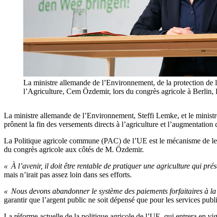
La ministre allemande de l’Environnement, de la protection de la
l’Agriculture, Cem Özdemir, lors du congrès agricole à Be
La ministre allemande de l’Environnement, Steffi Lemke, et le ministr
prônent la fin des versements directs à l’agriculture et l’augmentation
La Politique agricole commune (PAC) de l’UE est le mécanisme de levi
du congrès agricole aux côtés de M. Özdemir.
« À l’avenir, il doit être rentable de pratiquer une agriculture qui prés
mais n’irait pas assez loin dans ses efforts.
« Nous devons abandonner le système des paiements forfaitaires à la
garantir que l’argent public ne soit dépensé que pour les services pub
La réforme actuelle de la politique agricole de l’UE, qui entrera en 