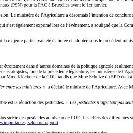
ionaux (PSN) pour la PAC à Bruxelles avant le 1er janvier.
n. Le ministère de l’Agriculture a désormais l’intention de conclure s
qui s’est également exprimé lors de l’événement, a souligné que la Co
la majeure partie avait été élaborée et adoptée sous le précédent minist
étroitement dans d’autres domaines de la politique agricole et aliment
iens écologistes, lors de la précédente législature, les ministères de l’Ag
rigé par Mme Klöckner de la CDU tandis que Mme Schulze du SPD était à 
er entre les ministères »
, a déclaré le ministre de l’Agriculture. Avec 
le est la réduction des pesticides.
« Les pesticides n’affectent pas seul
stricte des pesticides au niveau de l’UE. Les effets des différentes su
es importantes, selon un rapport