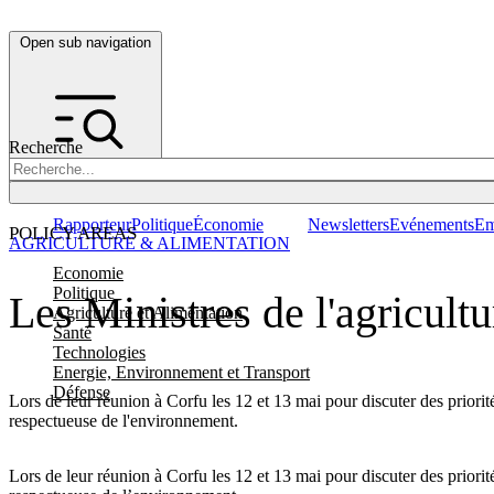
Open sub navigation
Recherche
Rapporteur
Politique
Économie
Newsletters
Evénements
Em
POLICY AREAS
AGRICULTURE & ALIMENTATION
Economie
Politique
Les Ministres de l'agricultu
Agriculture et Alimentation
Santé
Technologies
Energie, Environnement et Transport
Défense
Lors de leur réunion à Corfu les 12 et 13 mai pour discuter des priorit
respectueuse de l'environnement.
Lors de leur réunion à Corfu les 12 et 13 mai pour discuter des priorit