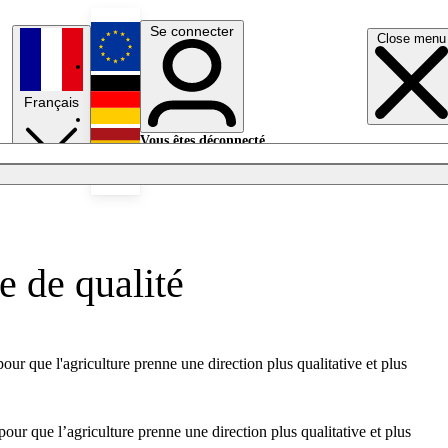
Se connecter
Close menu
English
Français
Deutsch
Vous êtes déconnecté.
Se connecter
Español
Lumières éteintes
e de qualité
our que l'agriculture prenne une direction plus qualitative et plus
our que l’agriculture prenne une direction plus qualitative et plus