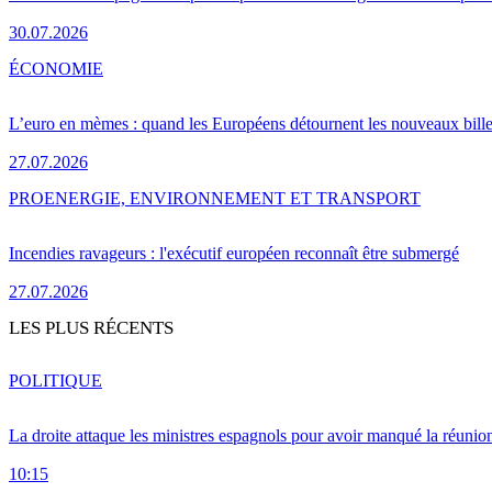
30.07.2026
ÉCONOMIE
L’euro en mèmes : quand les Européens détournent les nouveaux bille
27.07.2026
PRO
ENERGIE, ENVIRONNEMENT ET TRANSPORT
Incendies ravageurs : l'exécutif européen reconnaît être submergé
27.07.2026
LES PLUS RÉCENTS
POLITIQUE
La droite attaque les ministres espagnols pour avoir manqué la réunio
10:15