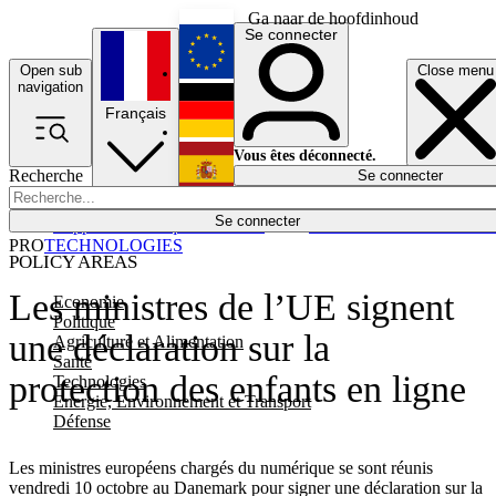
Ga naar de hoofdinhoud
Se connecter
Open sub
Close menu
English
navigation
Français
Deutsch
Vous êtes déconnecté.
Recherche
Se connecter
Español
Lumières éteintes
Se connecter
Rapporteur
Politique
Économie
Newsletters
Evénements
Em
PRO
TECHNOLOGIES
POLICY AREAS
Les ministres de l’UE signent
Economie
Politique
une déclaration sur la
Agriculture et Alimentation
Santé
protection des enfants en ligne
Technologies
Energie, Environnement et Transport
Défense
Les ministres européens chargés du numérique se sont réunis
vendredi 10 octobre au Danemark pour signer une déclaration sur la