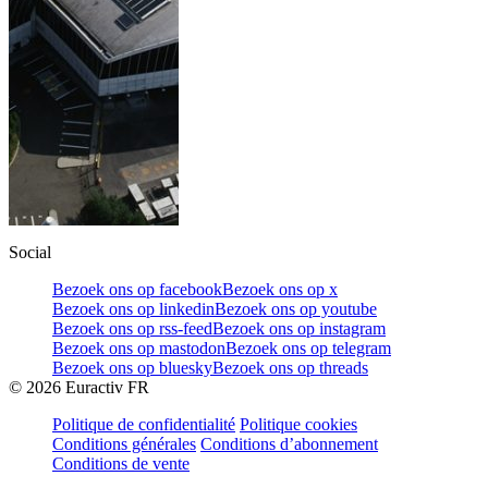
Social
Bezoek ons op facebook
Bezoek ons op x
Bezoek ons op linkedin
Bezoek ons op youtube
Bezoek ons op rss-feed
Bezoek ons op instagram
Bezoek ons op mastodon
Bezoek ons op telegram
Bezoek ons op bluesky
Bezoek ons op threads
©
2026
Euractiv FR
Politique de confidentialité
Politique cookies
Conditions générales
Conditions d’abonnement
Conditions de vente