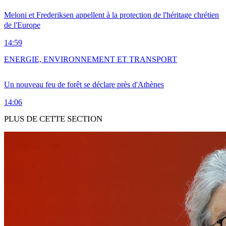
Meloni et Frederiksen appellent à la protection de l'héritage chrétien
de l'Europe
14:59
ENERGIE, ENVIRONNEMENT ET TRANSPORT
Un nouveau feu de forêt se déclare près d'Athènes
14:06
PLUS DE CETTE SECTION