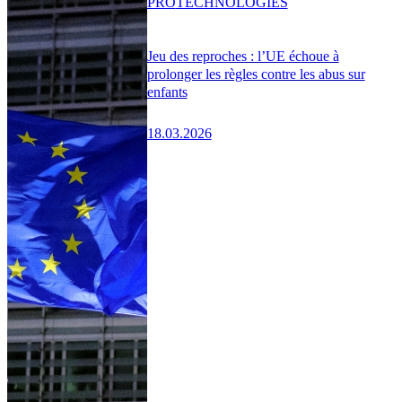
PRO
TECHNOLOGIES
Jeu des reproches : l’UE échoue à
prolonger les règles contre les abus sur
enfants
18.03.2026