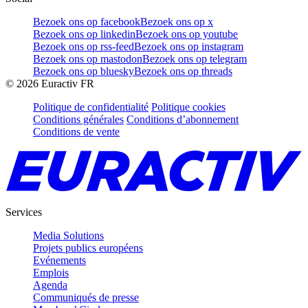
Bezoek ons op facebook
Bezoek ons op x
Bezoek ons op linkedin
Bezoek ons op youtube
Bezoek ons op rss-feed
Bezoek ons op instagram
Bezoek ons op mastodon
Bezoek ons op telegram
Bezoek ons op bluesky
Bezoek ons op threads
©
2026
Euractiv FR
Politique de confidentialité
Politique cookies
Conditions générales
Conditions d’abonnement
Conditions de vente
Services
Media Solutions
Projets publics européens
Evénements
Emplois
Agenda
Communiqués de presse