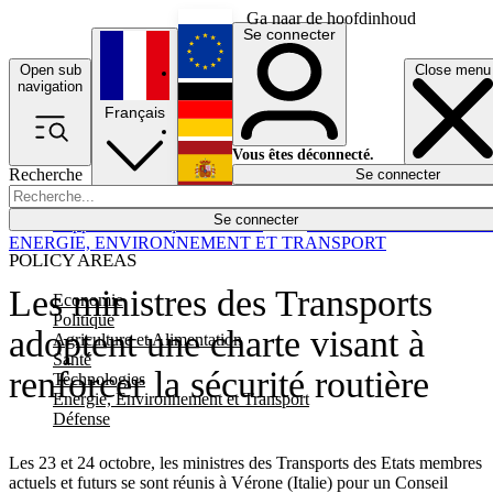
Ga naar de hoofdinhoud
Se connecter
Open sub
Close menu
English
navigation
Français
Deutsch
Vous êtes déconnecté.
Recherche
Se connecter
Español
Lumières éteintes
Se connecter
Rapporteur
Politique
Économie
Newsletters
Evénements
Em
ENERGIE, ENVIRONNEMENT ET TRANSPORT
POLICY AREAS
Les ministres des Transports
Economie
Politique
adoptent une charte visant à
Agriculture et Alimentation
Santé
renforcer la sécurité routière
Technologies
Energie, Environnement et Transport
Défense
Les 23 et 24 octobre, les ministres des Transports des Etats membres
actuels et futurs se sont réunis à Vérone (Italie) pour un Conseil