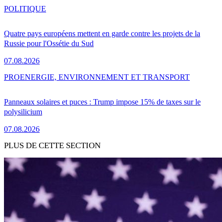
POLITIQUE
Quatre pays européens mettent en garde contre les projets de la
Russie pour l'Ossétie du Sud
07.08.2026
PRO
ENERGIE, ENVIRONNEMENT ET TRANSPORT
Panneaux solaires et puces : Trump impose 15% de taxes sur le
polysilicium
07.08.2026
PLUS DE CETTE SECTION