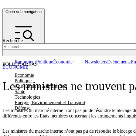
Open sub navigation
Recherche
Rapporteur
Politique
Économie
Newsletters
Evénements
Em
POLICY AREAS
ÉCONOMIE
Economie
Politique
Les ministres ne trouvent p
Agriculture et Alimentation
Santé
Technologies
Energie, Environnement et Transport
Défense
Les ministres du marché interne n'ont pas pu de résoudre le blocage d
différends entre les Etats membres concernant les arrangements lingui
Les ministres du marché interne n’ont pas pu de résoudre le blocage d