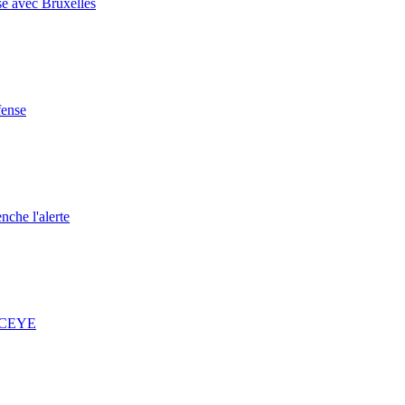
se avec Bruxelles
fense
nche l'alerte
 ICEYE