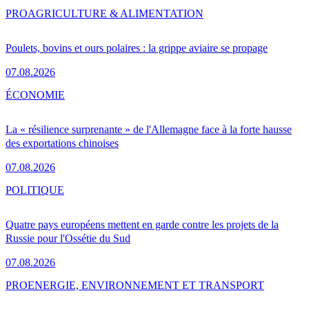
PRO
AGRICULTURE & ALIMENTATION
Poulets, bovins et ours polaires : la grippe aviaire se propage
07.08.2026
ÉCONOMIE
La « résilience surprenante » de l'Allemagne face à la forte hausse
des exportations chinoises
07.08.2026
POLITIQUE
Quatre pays européens mettent en garde contre les projets de la
Russie pour l'Ossétie du Sud
07.08.2026
PRO
ENERGIE, ENVIRONNEMENT ET TRANSPORT