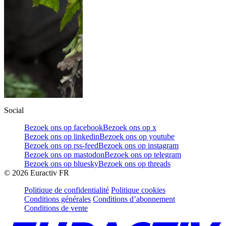
Social
Bezoek ons op facebook
Bezoek ons op x
Bezoek ons op linkedin
Bezoek ons op youtube
Bezoek ons op rss-feed
Bezoek ons op instagram
Bezoek ons op mastodon
Bezoek ons op telegram
Bezoek ons op bluesky
Bezoek ons op threads
©
2026
Euractiv FR
Politique de confidentialité
Politique cookies
Conditions générales
Conditions d’abonnement
Conditions de vente