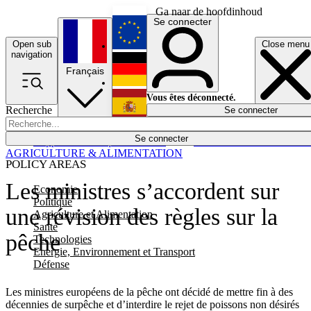
Ga naar de hoofdinhoud
Se connecter
Open sub
Close menu
English
navigation
Français
Deutsch
Vous êtes déconnecté.
Recherche
Se connecter
Español
Lumières éteintes
Se connecter
Rapporteur
Politique
Économie
Newsletters
Evénements
Em
AGRICULTURE & ALIMENTATION
POLICY AREAS
Les ministres s’accordent sur
Economie
Politique
une révision des règles sur la
Agriculture et Alimentation
Santé
pêche
Technologies
Energie, Environnement et Transport
Défense
Les ministres européens de la pêche ont décidé de mettre fin à des
décennies de surpêche et d’interdire le rejet de poissons non désirés