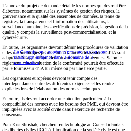
L’annexe du projet de demande détaille les normes qui devront être
élaborées, notamment sur les systèmes de gestion des risques, la
gouvernance et la qualité des ensembles de données, la tenue de
registres, la transparence et l’information des utilisateurs, la
surveillance humaine, les spécifications de précision, la gestion de la
qualité, y compris la surveillance post-commercialisation, et la
cybersécurité.
En outre, les organismes devront définir les procédures de validation
La Commission européenne présente un plan pour
et les méthodologies permettant d’évaluer si les systèmes d’IA sont
rétablir son influence dans le domaine de la
adaptés à l’usage et répondent aux normes européennes. Selon le
normalisation
règlement, cette évaluation de la conformité pourrait être effectuée
par le fournisseur d’IA lui-même ou par une tierce partie.
Les organismes européens devront tenir compte des
interdépendances entre les différentes exigences et les rendre
explicites lors de l’élaboration des normes techniques.
En outre, ils devront accorder une attention particulière à la
compatibilité des normes avec les besoins des PME, qui devront être
impliquées avec la société civile dans l’exercice de recherche de
consensus.
Pour Kris Shrishak, chercheur en technologie au Conseil irlandais
des libertés civiles (ICCL), l’implication de la société civile est une