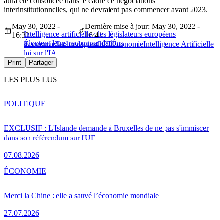
aura été consolidée dans le cadre de négociations
interinstitutionnelles, qui ne devraient pas commencer avant 2023.
May 30, 2022 -
Dernière mise à jour: May 30, 2022 -
Intelligence artificielle : les législateurs européens
16:32
16:41
adoptent leurs recommandations
Économie
Technologies
CCT
Économie
Intelligence Artificielle
loi sur l'IA
Print
Partager
LES PLUS LUS
POLITIQUE
EXCLUSIF : L'Islande demande à Bruxelles de ne pas s'immiscer
dans son référendum sur l'UE
07.08.2026
ÉCONOMIE
Merci la Chine : elle a sauvé l’économie mondiale
27.07.2026