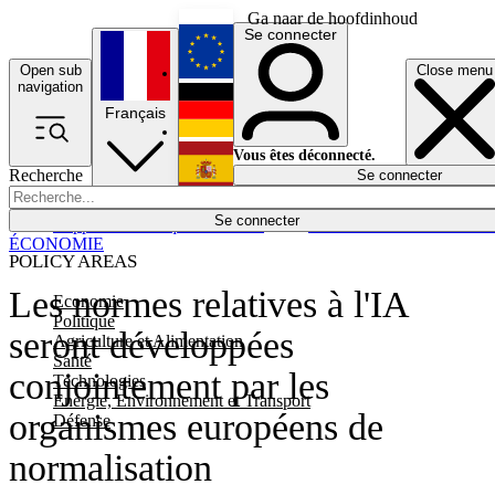
Ga naar de hoofdinhoud
Se connecter
Open sub
Close menu
English
navigation
Français
Deutsch
Vous êtes déconnecté.
Recherche
Se connecter
Español
Lumières éteintes
Se connecter
Rapporteur
Politique
Économie
Newsletters
Evénements
Em
ÉCONOMIE
POLICY AREAS
Les normes relatives à l'IA
Economie
Politique
seront développées
Agriculture et Alimentation
Santé
conjointement par les
Technologies
Energie, Environnement et Transport
organismes européens de
Défense
normalisation