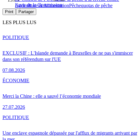
l’avis de la Commission
Agriculture & Alimentation
Pêche
quotas de pêche
Print
Partager
LES PLUS LUS
POLITIQUE
EXCLUSIF : L'Islande demande à Bruxelles de ne pas s'immiscer
dans son référendum sur l'UE
07.08.2026
ÉCONOMIE
Merci la Chine : elle a sauvé l’économie mondiale
27.07.2026
POLITIQUE
Une enclave espagnole dépassée par l'afflux de migrants arrivant par
la mer