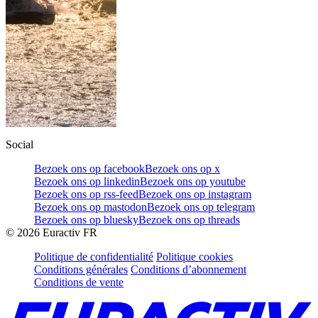
Social
Bezoek ons op facebook
Bezoek ons op x
Bezoek ons op linkedin
Bezoek ons op youtube
Bezoek ons op rss-feed
Bezoek ons op instagram
Bezoek ons op mastodon
Bezoek ons op telegram
Bezoek ons op bluesky
Bezoek ons op threads
©
2026
Euractiv FR
Politique de confidentialité
Politique cookies
Conditions générales
Conditions d’abonnement
Conditions de vente