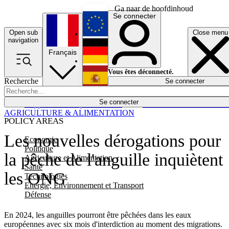
Ga naar de hoofdinhoud
Se connecter
Open sub
Close menu
English
navigation
Français
Deutsch
Vous êtes déconnecté.
Recherche
Se connecter
Español
Lumières éteintes
Se connecter
Rapporteur
Politique
Économie
Newsletters
Evénements
Em
AGRICULTURE & ALIMENTATION
POLICY AREAS
Les nouvelles dérogations pour
Economie
Politique
la pêche de l'anguille inquiètent
Agriculture et Alimentation
Santé
les ONG
Technologies
Energie, Environnement et Transport
Défense
En 2024, les anguilles pourront être pêchées dans les eaux
européennes avec six mois d'interdiction au moment des migrations.