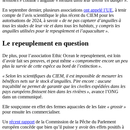
sensibles »
comme l’anguille
« mettant ainsi leur avenir en danger »
.
En septembre dernier, plusieurs associations
ont appelé l’UE
, à tenir
compte de l’avis scientifique le plus récent du CIEM pour les
autorisations de 2024, à savoir
« de ne pas capturer d’anguilles à
tous les stades de leur vie et dans tous les habitats, y compris les
anguilles utilisées pour le repeuplement et l’aquaculture »
.
Le repeuplement en question
De plus, pour l’association Ethic Ocean le repeuplement, est loin
d’avoir fait ses preuves, et peut même
« compromettre encore un peu
plus la survie de cette espèce au bord de l’extinction »
.
« Selon les scientifiques du CIEM, il est impossible de mesurer les
bénéfices nets sur le stock d’anguilles. Pire encore : aucune
traçabilité ne permet de garantir que les civelles expédiées dans les
pays européens finissent bien dans les rivières »
, avance l’ONG
dans un communiqué.
Elle soupçonne en effet des fermes aquacoles de les faire
« grossir »
pour ensuite les commercialiser.
Un
récent rapport
de la Commission de la Pêche du Parlement
européen concède que bien qu’il puisse y avoir des effets positifs à