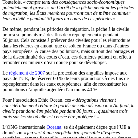
Toutefois,
« compte tenu des conséquences socio-économiques
potentiellement graves » de l’arrêt de la pêche pendant les périodes
de migration, les États membres pourront tout de même continuer
leur activité « pendant 30 jours au cours de ces périodes »
.
De même, pendant les périodes de migration, la pêche à la civelle
pourra se poursuivre à des fins de « repeuplement » pendant
50 jours. Cela consiste à prélever des civelles pour les réintroduire
dans les rivières en amont, que ce soit en France ou dans d’autres
pays européens. À cause des pollutions, mais surtout des barrages et
de la discontinuité des cours d’eau, ces dernières peinent en effet à
remonter ces milieux d’eau douce pour se développer.
Le
règlement de 2007
sur la protection des anguilles impose aux
pays de l’UE, de réserver 60 % de leurs productions à des fins de
repeuplement dans les eaux européennes, afin de reconstituer les
populations d’anguille argentée d’au moins 40 %.
Pour l’association Ethic Ocean, ces
« dérogations viennent
considérablement réduire la portée de cette décision »
.
« Au final, la
civelle peut donc être pêchée pendant 80 jours… quasiment trois
mois sur les six où elle est censée être protégée ! »
L’ONG internationale
Oceana
, se dit également déçue que l’UE a
donné son
« feu vert à une surpêche irresponsable d’espèces