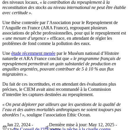
des niveaux locaux,
« la contribution du repeuplement à la
reconstitution des stocks au niveau international ne peut être établie
avec certitude »
.
Une thèse contestée par l’Association pour le Repeuplement de
l’Anguille en France (ARA France), regroupant plusieurs
associations de pêche professionnelles, pour qui le repeuplement est
« une mesure d’urgence »
efficace, en attendant de régler les
problèmes de fond comme la pollution des eaux.
Une
étude récemment menée
par le Muséum national d’Histoire
naturelle et ARA France conclut que
« le programme français de
repeuplement permettrait un gain substantiel de production en
anguilles argentées, pouvant contribuer de 5 à 10 % aux flux
migratoires »
.
Du fait de ces incertitudes, et en attendant des évaluations plus
précises, le CIEM avait ainsi recommandé à la Commission
d’interdire les captures destinées au repeuplement.
« On peut déplorer par ailleurs que les questions de la qualité de
l’eau et des autres mortalités anthropiques ne soient toujours pas
abordées ! »
, souligne l’association Ethic Ocean.
Jan 22, 2024 -
Dernière mise à jour: May 12, 2025 -
Le Conseil de l’UE sauve la pêche à la civelle contre
13:05
10:50