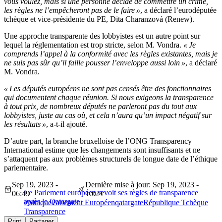
vous voulez, mais si une personne décide de commettre un crime,
les règles ne l’empêcheront pas de le faire »
, a déclaré l’eurodéputée
tchèque et vice-présidente du PE, Dita Charanzová (Renew).
Une approche transparente des lobbyistes est un autre point sur
lequel la réglementation est trop stricte, selon M. Vondra.
« Je
comprends l’appel à la conformité avec les règles existantes, mais je
ne suis pas sûr qu’il faille pousser l’enveloppe aussi loin »
, a déclaré
M. Vondra.
« Les députés européens ne sont pas censés être des fonctionnaires
qui documentent chaque réunion. Si nous exigeons la transparence
à tout prix, de nombreux députés ne parleront pas du tout aux
lobbyistes, juste au cas où, et cela n’aura qu’un impact négatif sur
les résultats »
, a-t-il ajouté.
D’autre part, la branche bruxelloise de l’ONG Transparency
International estime que les changements sont insuffisants et ne
s’attaquent pas aux problèmes structurels de longue date de l’éthique
parlementaire.
Sep 19, 2023 -
Dernière mise à jour: Sep 19, 2023 -
Le Parlement européen revoit ses règles de transparence
06:49
10:24
après le Qatargate
Politique
Parlement Européen
qatargate
République Tchèque
Transparence
Print
Partager