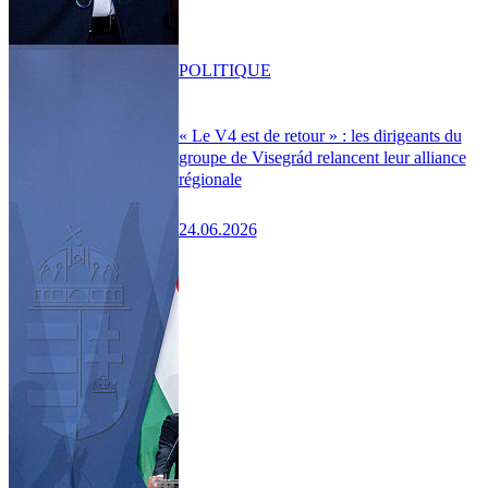
POLITIQUE
« Le V4 est de retour » : les dirigeants du
groupe de Visegrád relancent leur alliance
régionale
24.06.2026