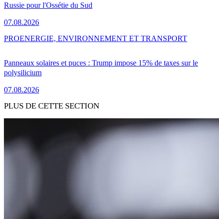
Russie pour l'Ossétie du Sud
07.08.2026
PRO
ENERGIE, ENVIRONNEMENT ET TRANSPORT
Panneaux solaires et puces : Trump impose 15% de taxes sur le
polysilicium
07.08.2026
PLUS DE CETTE SECTION