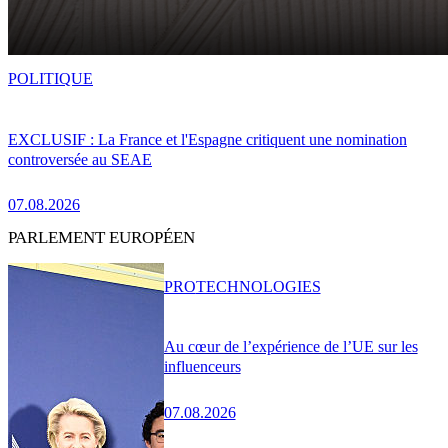
POLITIQUE
EXCLUSIF : La France et l'Espagne critiquent une nomination
controversée au SEAE
07.08.2026
PARLEMENT EUROPÉEN
PRO
TECHNOLOGIES
Au cœur de l’expérience de l’UE sur les
influenceurs
07.08.2026