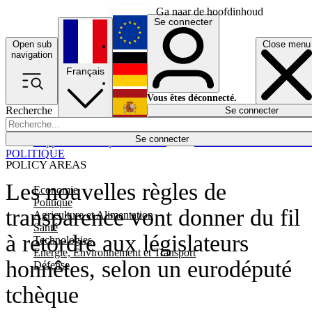
Ga naar de hoofdinhoud
Se connecter
Open sub
Close menu
English
navigation
Français
Deutsch
Vous êtes déconnecté.
Recherche
Se connecter
Español
Lumières éteintes
Se connecter
Rapporteur
Politique
Économie
Newsletters
Evénements
Em
POLITIQUE
POLICY AREAS
Les nouvelles règles de
Economie
Politique
transparence vont donner du fil
Agriculture et Alimentation
Santé
à retordre aux législateurs
Technologies
Energie, Environnement et Transport
honnêtes, selon un eurodéputé
Défense
tchèque