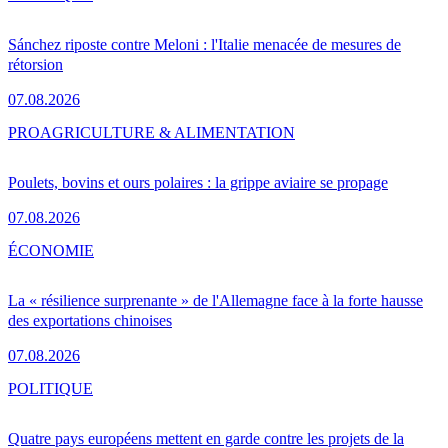
Sánchez riposte contre Meloni : l'Italie menacée de mesures de
rétorsion
07.08.2026
PRO
AGRICULTURE & ALIMENTATION
Poulets, bovins et ours polaires : la grippe aviaire se propage
07.08.2026
ÉCONOMIE
La « résilience surprenante » de l'Allemagne face à la forte hausse
des exportations chinoises
07.08.2026
POLITIQUE
Quatre pays européens mettent en garde contre les projets de la