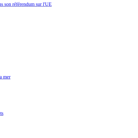
s son référendum sur l'UE
la mer
ts