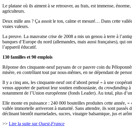
Le platane où ils aiment à se retrouver, au frais, est immense, énorme, 
agriculteurs.
Deux mille ans ? Ça assoit le ton, calme et mesuré… Dans cette vallée d
vraies valeurs.
La preuve. La mauvaise crise de 2008 a mis un genou à terre à l’antiq
banques d’Europe du nord (allemandes, mais aussi françaises), qui ont f
l’appareil éducatif.
130 familles et 90 emplois
Réponse des cinquante-neuf paysans de ce pauvre coin du Péloponnèse 
misère, en contrôlant tout par nous-mêmes, en ne dépendant de person
Il y a cinq ans, les cinquante-neuf ont d’abord pensé « à une coopérati
venus apporter de partout leur soutien enthousiaste, du
crowfunding
à 
notamment de l’Union européenne (fonds Leader). Au total, plus d’un m
Elle monte en puissance : 240 000 bouteilles produites cette année, « 
vallée immortelle arriveront à maturité. Sans attendre, ils sont passés
déclinant bientôt marmelades, sucres, vinaigre balsamique, jus et arô
>>
Lire la suite sur
Ouest-France