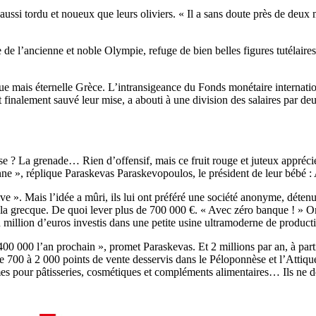
aussi tordu et noueux que leurs oliviers. « Il a sans doute près de deux 
e l’ancienne et noble Olympie, refuge de bien belles figures tutélaires,
ue mais éternelle Grèce. L’intransigeance du Fonds monétaire internati
inalement sauvé leur mise, a abouti à une division des salaires par deux e
? La grenade… Rien d’offensif, mais ce fruit rouge et juteux apprécié d
ne », réplique Paraskevas Paraskevopoulos, le président de leur bébé 
ve ». Mais l’idée a mûri, ils lui ont préféré une société anonyme, détenu
la grecque. De quoi lever plus de 700 000 €. « Avec zéro banque ! » 
illion d’euros investis dans une petite usine ultramoderne de productio
400 000 l’an prochain », promet Paraskevas. Et 2 millions par an, à parti
 de 700 à 2 000 points de vente desservis dans le Péloponnèse et l’Attiqu
mes pour pâtisseries, cosmétiques et compléments alimentaires… Ils ne do