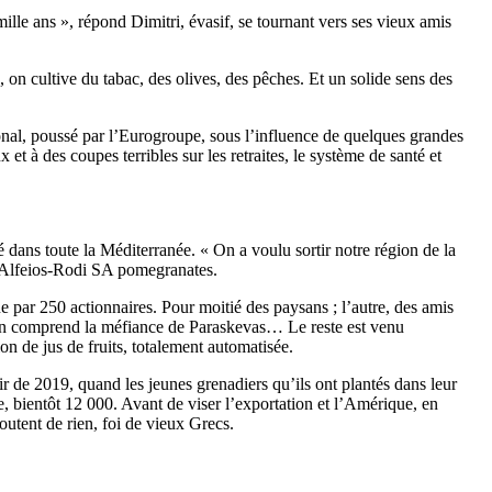
mille ans », répond Dimitri, évasif, se tournant vers ses vieux amis
 on cultive du tabac, des olives, des pêches. Et un solide sens des
onal, poussé par l’Eurogroupe, sous l’influence de quelques grandes
t à des coupes terribles sur les retraites, le système de santé et
ans toute la Méditerranée. « On a voulu sortir notre région de la
: Alfeios-Rodi SA pomegranates.
e par 250 actionnaires. Pour moitié des paysans ; l’autre, des amis
On comprend la méfiance de Paraskevas… Le reste est venu
n de jus de fruits, totalement automatisée.
r de 2019, quand les jeunes grenadiers qu’ils ont plantés dans leur
e, bientôt 12 000. Avant de viser l’exportation et l’Amérique, en
utent de rien, foi de vieux Grecs.