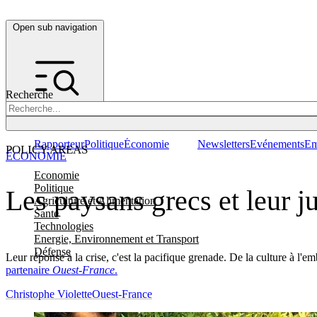
Open sub navigation
Recherche
Rapporteur
Politique
Économie
Newsletters
Evénements
Em
POLICY AREAS
ÉCONOMIE
Economie
Politique
Les paysans grecs et leur j
Agriculture et Alimentation
Santé
Technologies
Energie, Environnement et Transport
Défense
Leur réponse à la crise, c'est la pacifique grenade. De la culture à l'em
partenaire
Ouest-France
.
Christophe Violette
Ouest-France