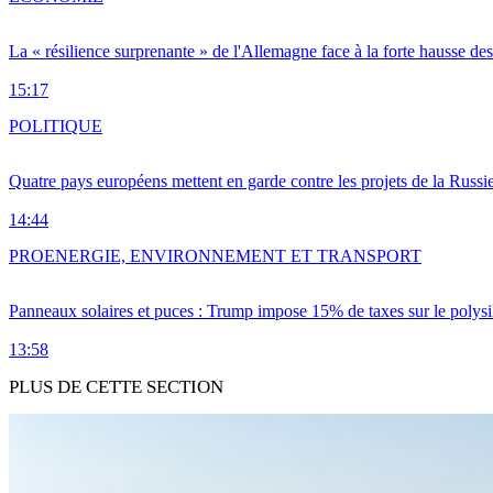
La « résilience surprenante » de l'Allemagne face à la forte hausse de
15:17
POLITIQUE
Quatre pays européens mettent en garde contre les projets de la Russi
14:44
PRO
ENERGIE, ENVIRONNEMENT ET TRANSPORT
Panneaux solaires et puces : Trump impose 15% de taxes sur le polysi
13:58
PLUS DE CETTE SECTION