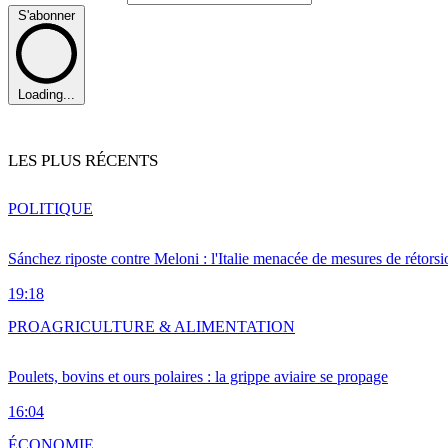
S'abonner
Loading...
LES PLUS RÉCENTS
POLITIQUE
Sánchez riposte contre Meloni : l'Italie menacée de mesures de rétorsi
19:18
PRO
AGRICULTURE & ALIMENTATION
Poulets, bovins et ours polaires : la grippe aviaire se propage
16:04
ÉCONOMIE