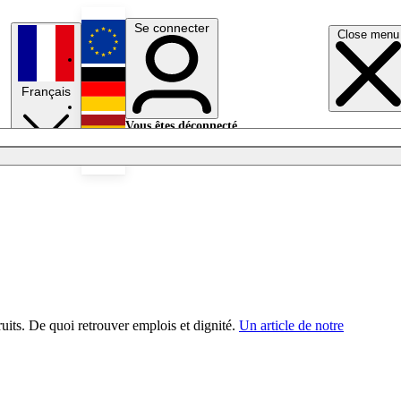
Se connecter
Close menu
English
Français
Deutsch
Vous êtes déconnecté.
Se connecter
Español
Lumières éteintes
fruits. De quoi retrouver emplois et dignité.
Un article de notre