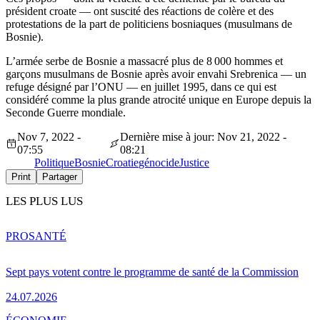
président croate — ont suscité des réactions de colère et des
protestations de la part de politiciens bosniaques (musulmans de
Bosnie).
L’armée serbe de Bosnie a massacré plus de 8 000 hommes et
garçons musulmans de Bosnie après avoir envahi Srebrenica — un
refuge désigné par l’ONU — en juillet 1995, dans ce qui est
considéré comme la plus grande atrocité unique en Europe depuis la
Seconde Guerre mondiale.
Nov 7, 2022 -
Dernière mise à jour: Nov 21, 2022 -
07:55
08:21
Politique
Bosnie
Croatie
génocide
Justice
Print
Partager
LES PLUS LUS
PRO
SANTÉ
Sept pays votent contre le programme de santé de la Commission
24.07.2026