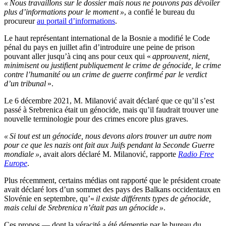
« Nous travaillons sur le dossier mais nous ne pouvons pas dévoiler
plus d’informations pour le moment »
, a confié le bureau du
procureur
au portail d’informations
.
Le haut représentant international de la Bosnie a modifié le Code
pénal du pays en juillet afin d’introduire une peine de prison
pouvant aller jusqu’à cinq ans pour ceux qui «
approuvent, nient,
minimisent ou justifient publiquement le crime de génocide, le crime
contre l’humanité ou un crime de guerre confirmé par le verdict
d’un tribunal
».
Le 6 décembre 2021, M. Milanović avait déclaré que ce qu’il s’est
passé à Srebrenica était un génocide, mais qu’il faudrait trouver une
nouvelle terminologie pour des crimes encore plus graves.
« Si tout est un génocide, nous devons alors trouver un autre nom
pour ce que les nazis ont fait aux Juifs pendant la Seconde Guerre
mondiale »
, avait alors déclaré M. Milanović, rapporte
Radio Free
Europe
.
Plus récemment, certains médias ont rapporté que le président croate
avait déclaré lors d’un sommet des pays des Balkans occidentaux en
Slovénie en septembre, qu’«
il existe différents types de génocide,
mais celui de Srebrenica n’était pas un génocide »
.
Ces propos — dont la véracité a été démentie par le bureau du