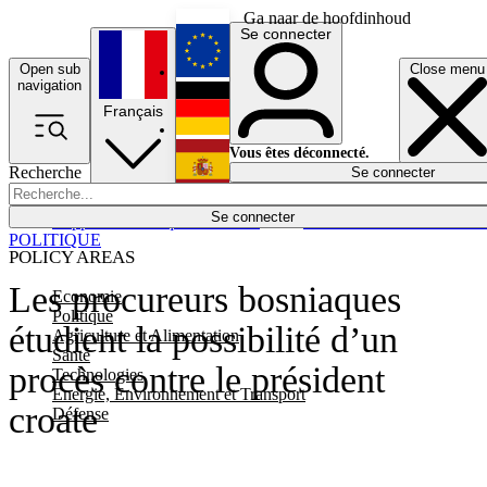
Ga naar de hoofdinhoud
Se connecter
Open sub
Close menu
English
navigation
Français
Deutsch
Vous êtes déconnecté.
Recherche
Se connecter
Español
Lumières éteintes
Se connecter
Rapporteur
Politique
Économie
Newsletters
Evénements
Em
POLITIQUE
POLICY AREAS
Les procureurs bosniaques
Economie
Politique
étudient la possibilité d’un
Agriculture et Alimentation
Santé
procès contre le président
Technologies
Energie, Environnement et Transport
croate
Défense