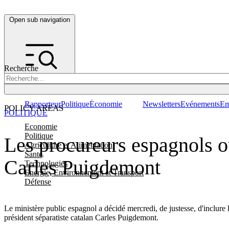
Open sub navigation
Recherche
Rapporteur
Politique
Économie
Newsletters
Evénements
Em
POLICY AREAS
POLITIQUE
Economie
Politique
Les procureurs espagnols ou
Agriculture et Alimentation
Santé
Carles Puigdemont
Technologies
Energie, Environnement et Transport
Défense
Le ministère public espagnol a décidé mercredi, de justesse, d'inclure 
président séparatiste catalan Carles Puigdemont.