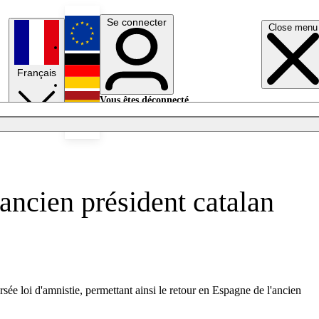
Se connecter
Close menu
English
Français
Deutsch
Vous êtes déconnecté.
Se connecter
Español
Lumières éteintes
'ancien président catalan
rsée loi d'amnistie, permettant ainsi le retour en Espagne de l'ancien