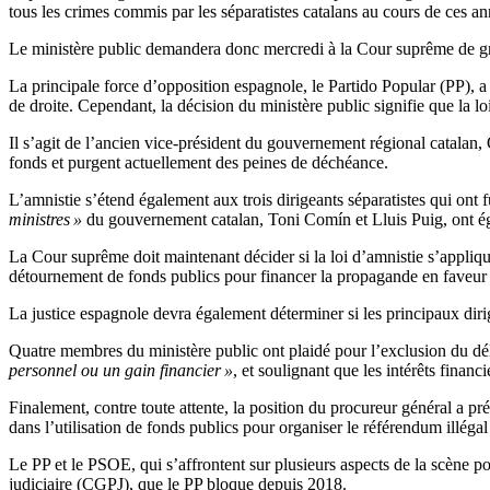
tous les crimes commis par les séparatistes catalans au cours de ces a
Le ministère public demandera donc mercredi à la Cour suprême de graci
La principale force d’opposition espagnole, le Partido Popular (PP), a
de droite. Cependant, la décision du ministère public signifie que la lo
Il s’agit de l’ancien vice-président du gouvernement régional catalan
fonds et purgent actuellement des peines de déchéance.
L’amnistie s’étend également aux trois dirigeants séparatistes qui on
ministres »
du gouvernement catalan, Toni Comín et Lluis Puig, ont é
La Cour suprême doit maintenant décider si la loi d’amnistie s’appli
détournement de fonds publics pour financer la propagande en faveur
La justice espagnole devra également déterminer si les principaux dir
Quatre membres du ministère public ont plaidé pour l’exclusion du dél
personnel ou un gain financier »
, et soulignant que les intérêts financ
Finalement, contre toute attente, la position du procureur général a pr
dans l’utilisation de fonds publics pour organiser le référendum illéga
Le PP et le PSOE, qui s’affrontent sur plusieurs aspects de la scène po
judiciaire (CGPJ), que le PP bloque depuis 2018.