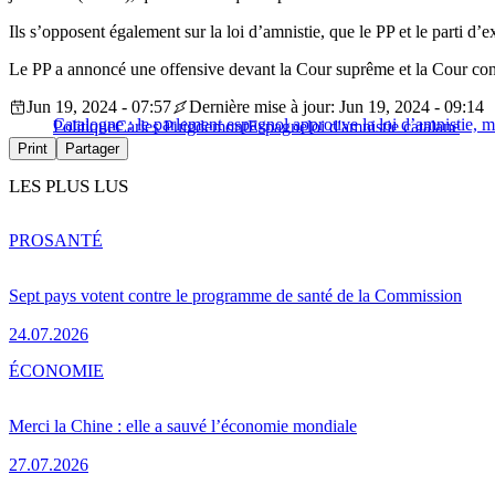
Ils s’opposent également sur la loi d’amnistie, que le PP et le parti d
Le PP a annoncé une offensive devant la Cour suprême et la Cour const
Jun 19, 2024 - 07:57
Dernière mise à jour: Jun 19, 2024 - 09:14
Catalogne : le parlement espagnol approuve la loi d’amnistie, m
Politique
Carles Puigdemont
Espagne
loi d'amnistie catalane
Print
Partager
LES PLUS LUS
PRO
SANTÉ
Sept pays votent contre le programme de santé de la Commission
24.07.2026
ÉCONOMIE
Merci la Chine : elle a sauvé l’économie mondiale
27.07.2026