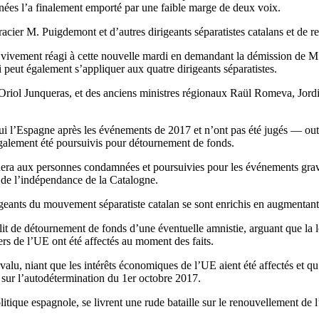
nnées l’a finalement emporté par une faible marge de deux voix.
er M. Puigdemont et d’autres dirigeants séparatistes catalans et de ret
 vivement réagi à cette nouvelle mardi en demandant la démission de M. 
i peut également s’appliquer aux quatre dirigeants séparatistes.
, Oriol Junqueras, et des anciens ministres régionaux Raül Romeva, Jor
t fui l’Espagne après les événements de 2017 et n’ont pas été jugés — o
galement été poursuivis pour détournement de fonds.
quera aux personnes condamnées et poursuivies pour les événements gra
 de l’indépendance de la Catalogne.
igeants du mouvement séparatiste catalan se sont enrichis en augmentant
it de détournement de fonds d’une éventuelle amnistie, arguant que la 
iers de l’UE ont été affectés au moment des faits.
évalu, niant que les intérêts économiques de l’UE aient été affectés et q
l sur l’autodétermination du 1er octobre 2017.
litique espagnole, se livrent une rude bataille sur le renouvellement de 