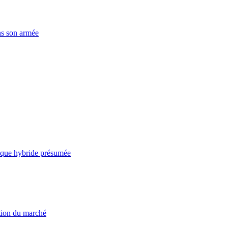
ns son armée
taque hybride présumée
ation du marché