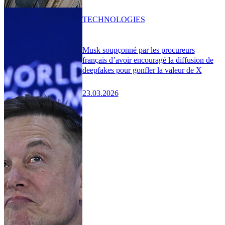
TECHNOLOGIES
Musk soupçonné par les procureurs
français d’avoir encouragé la diffusion de
deepfakes pour gonfler la valeur de X
23.03.2026