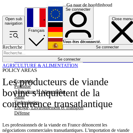
Ga naar de hoofdinhoud
Se connecter
Open sub
Close menu
English
navigation
Français
Deutsch
Vous êtes déconnecté.
Recherche
Se connecter
Español
Lumières éteintes
Se connecter
Rapporteur
Politique
Économie
Newsletters
Evénements
Em
AGRICULTURE & ALIMENTATION
POLICY AREAS
Les producteurs de viande
Economie
Politique
bovine s'inquiètent de la
Agriculture et Alimentation
Santé
concurrence transatlantique
Technologies
Energie, Environnement et Transport
Défense
Les professionnels de la viande en France dénoncent les
négociations commerciales transatlantiques. L'importation de viande