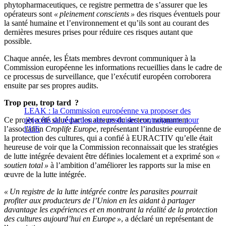
phytopharmaceutiques, ce registre permettra de s’assurer que les
opérateurs sont
« pleinement conscients »
des risques éventuels pour
la santé humaine et l’environnement et qu’ils sont au courant des
dernières mesures prises pour réduire ces risques autant que
possible.
Chaque année, les États membres devront communiquer à la
Commission européenne les informations recueillies dans le cadre de
ce processus de surveillance, que l’exécutif européen corroborera
ensuite par ses propres audits.
Trop peu, trop tard ?
LEAK : la Commission européenne va proposer des
Ce projet a été salué par les acteurs du secteur, notamment
objectifs de réduction des pesticides contraignants pour
l’association
l’UE
Croplife Europe
, représentant l’industrie européenne de
la protection des cultures, qui a confié à EURACTIV qu’elle était
heureuse de voir que la Commission reconnaissait que les stratégies
de lutte intégrée devaient être définies localement et a exprimé son
«
soutien total »
à l’ambition d’améliorer les rapports sur la mise en
œuvre de la lutte intégrée.
« Un registre de la lutte intégrée contre les parasites pourrait
profiter aux producteurs de l’Union en les aidant à partager
davantage les expériences et en montrant la réalité de la protection
des cultures aujourd’hui en Europe »
, a déclaré un représentant de