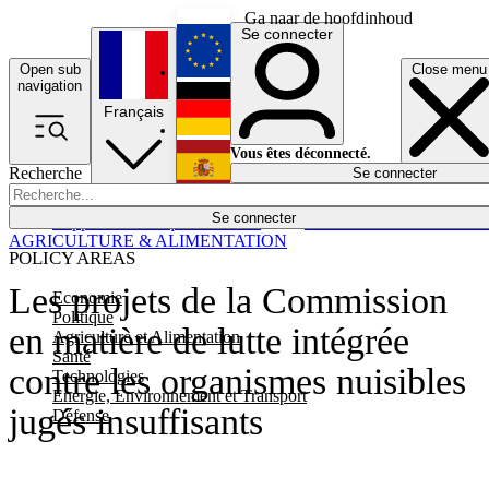
Ga naar de hoofdinhoud
Se connecter
Open sub
Close menu
English
navigation
Français
Deutsch
Vous êtes déconnecté.
Recherche
Se connecter
Español
Lumières éteintes
Se connecter
Rapporteur
Politique
Économie
Newsletters
Evénements
Em
AGRICULTURE & ALIMENTATION
POLICY AREAS
Les projets de la Commission
Economie
Politique
en matière de lutte intégrée
Agriculture et Alimentation
Santé
contre les organismes nuisibles
Technologies
Energie, Environnement et Transport
jugés insuffisants
Défense