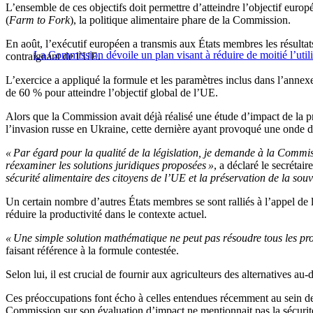
L’ensemble de ces objectifs doit permettre d’atteindre l’objectif europée
(
Farm to Fork
), la politique alimentaire phare de la Commission.
En août, l’exécutif européen a transmis aux États membres les résultats
La Commission dévoile un plan visant à réduire de moitié l’utilis
contraignant de l’UE.
L’exercice a appliqué la formule et les paramètres inclus dans l’annexe 
de 60 % pour atteindre l’objectif global de l’UE.
Alors que la Commission avait déjà réalisé une étude d’impact de la pr
l’invasion russe en Ukraine, cette dernière ayant provoqué une onde d
« Par égard pour la qualité de la législation, je demande à la Commi
réexaminer les solutions juridiques proposées »
, a déclaré le secrétai
sécurité alimentaire des citoyens de l’UE et la préservation de la sou
Un certain nombre d’autres États membres se sont ralliés à l’appel de
réduire la productivité dans le contexte actuel.
« Une simple solution mathématique ne peut pas résoudre tous les pr
faisant référence à la formule contestée.
Selon lui, il est crucial de fournir aux agriculteurs des alternatives au
Ces préoccupations font écho à celles entendues récemment au sein de
Commission sur son évaluation d’impact ne mentionnait pas la sécurité