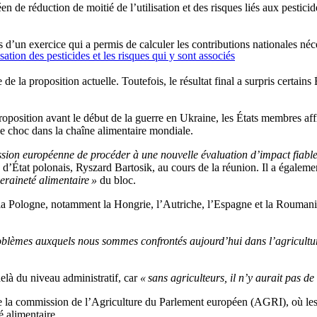
n de réduction de moitié de l’utilisation et des risques liés aux pesticid
 d’un exercice qui a permis de calculer les contributions nationales néce
ation des pesticides et les risques qui y sont associés
de la proposition actuelle. Toutefois, le résultat final a surpris certain
oposition avant le début de la guerre en Ukraine, les États membres aff
e choc dans la chaîne alimentaire mondiale.
ssion européenne de procéder à une nouvelle évaluation d’impact fiable
re d’État polonais, Ryszard Bartosik, au cours de la réunion. Il a égalem
veraineté alimentaire »
du bloc.
 la Pologne, notamment la Hongrie, l’Autriche, l’Espagne et la Roumanie
oblèmes auxquels nous sommes confrontés aujourd’hui dans l’agricultu
-delà du niveau administratif, car
« sans agriculteurs, il n’y aurait pas de
 la commission de l’Agriculture du Parlement européen (AGRI), où les d
 alimentaire.