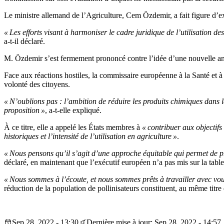
Le ministre allemand de l’Agriculture, Cem Özdemir, a fait figure d’
« Les efforts visant à harmoniser le cadre juridique de l’utilisation
a-t-il déclaré.
M. Özdemir s’est fermement prononcé contre l’idée d’une nouvelle ana
Face aux réactions hostiles, la commissaire européenne à la Santé et à l
volonté des citoyens.
« N’oublions pas : l’ambition de réduire les produits chimiques dans l
proposition »
, a-t-elle expliqué.
À ce titre, elle a appelé les États membres à
« contribuer aux objectifs
historiques et l’intensité de l’utilisation en agriculture »
.
« Nous pensons qu’il s’agit d’une approche équitable qui permet de pr
déclaré, en maintenant que l’exécutif européen n’a pas mis sur la tabl
« Nous sommes à l’écoute, et nous sommes prêts à travailler avec vo
réduction de la population de pollinisateurs constituent, au même tit
Sep 28, 2022 - 13:30
Dernière mise à jour: Sep 28, 2022 - 14:57