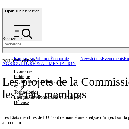
Open sub navigation
Recherche
Rapporteur
Politique
Économie
Newsletters
Evénements
Em
POLICY AREAS
AGRICULTURE & ALIMENTATION
Economie
Politique
Les projets de la Commission
Agriculture et Alimentation
Santé
les États membres
Technologies
Energie, Environnement et Transport
Défense
Les États membres de l’UE ont demandé une analyse d’impact sur la prop
alimentaire.