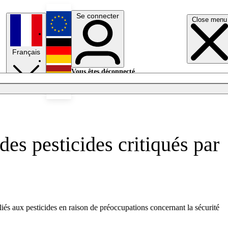
Se connecter
Close menu
English
Français
Deutsch
Vous êtes déconnecté.
Se connecter
Español
Lumières éteintes
des pesticides critiqués par
iés aux pesticides en raison de préoccupations concernant la sécurité