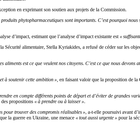
exception en exprimant son soutien aux projets de la Commission.
 des produits phytopharmaceutiques sont importants. C’est pourquoi nous
lyse d’impact, estimant que l’analyse d’impact existante est
« suffisant
a Sécurité alimentaire, Stella Kyriakides, a refusé de céder sur les object
es aliments est ce que veulent nos citoyens. C’est ce que nous devons at
 et à soutenir cette ambition »,
en faisant valoir que la proposition de la
endre en compte différents points de départ et d’éviter de grandes vari
e des propositions
« à prendre ou à laisser »
.
us pour trouver des compromis réalisables »
, a-t-elle poursuivi avant d
re que la guerre en Ukraine, une menace
« tout aussi urgente »
pour la séc