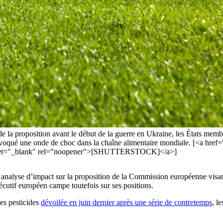
e la proposition avant le début de la guerre en Ukraine, les États membr
provoqué une onde de choc dans la chaîne alimentaire mondiale. [<a hre
 target="_blank" rel="noopener">[SHUTTERSTOCK]</a>]
yse d’impact sur la proposition de la Commission européenne visant à ré
xécutif européen campe toutefois sur ses positions.
des pesticides
dévoilée en juin dernier après une série de contretemps
, l