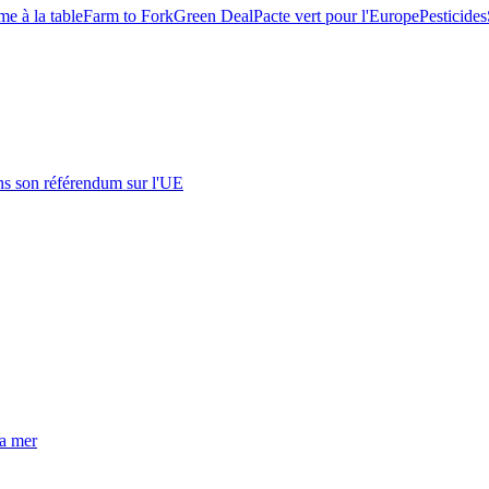
me à la table
Farm to Fork
Green Deal
Pacte vert pour l'Europe
Pesticides
s son référendum sur l'UE
la mer