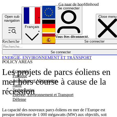
Ga naar de hoofdinhoud
Se connecter
Open sub
Close menu
English
navigation
Français
Deutsch
Vous êtes déconnecté.
Recherche
Se connecter
Español
Lumières éteintes
Se connecter
Rapporteur
Politique
Économie
Newsletters
Evénements
Em
ENERGIE, ENVIRONNEMENT ET TRANSPORT
POLICY AREAS
Les projets de parcs éoliens en
Economie
Politique
mer hors course à cause de la
Agriculture et Alimentation
Santé
récession
Technologies
Energie, Environnement et Transport
Défense
La capacité des nouveaux parcs éoliens en mer de l’Europe est
presque inférieure de 1 000 mégawatts (MW) aux objectifs, soit