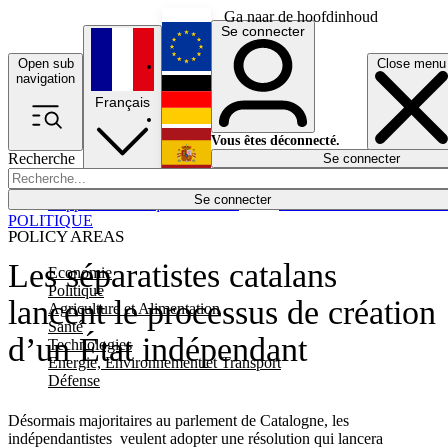
Ga naar de hoofdinhoud
Se connecter
Open sub
Close menu
English
navigation
Français
Deutsch
Vous êtes déconnecté.
Recherche
Se connecter
Español
Lumières éteintes
Se connecter
Rapporteur
Politique
Économie
Newsletters
Evénements
Em
POLITIQUE
POLICY AREAS
Les séparatistes catalans
Economie
Politique
lancent le processus de création
Agriculture et Alimentation
Santé
d’un État indépendant
Technologies
Energie, Environnement et Transport
Défense
Désormais majoritaires au parlement de Catalogne, les
indépendantistes veulent adopter une résolution qui lancera