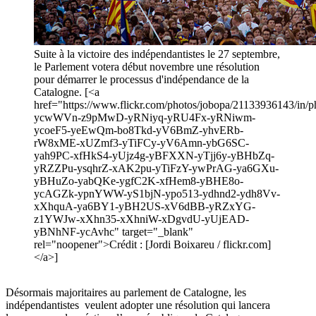
Suite à la victoire des indépendantistes le 27 septembre,
le Parlement votera début novembre une résolution
pour démarrer le processus d'indépendance de la
Catalogne. [<a
href="https://www.flickr.com/photos/jobopa/21133936143/in/ph
ycwWVn-z9pMwD-yRNiyq-yRU4Fx-yRNiwm-
ycoeF5-yeEwQm-bo8Tkd-yV6BmZ-yhvERb-
rW8xME-xUZmf3-yTiFCy-yV6Amn-ybG6SC-
yah9PC-xfHkS4-yUjz4g-yBFXXN-yTjj6y-yBHbZq-
yRZZPu-ysqhrZ-xAK2pu-yTiFzY-ywPrAG-ya6GXu-
yBHuZo-yabQKe-ygfC2K-xfHem8-yBHE8o-
ycAGZk-ypnYWW-yS1bjN-ypo513-ydhnd2-ydh8Vv-
xXhquA-ya6BY1-yBH2US-xV6dBB-yRZxYG-
z1YWJw-xXhn35-xXhniW-xDgvdU-yUjEAD-
yBNhNF-ycAvhc" target="_blank"
rel="noopener">Crédit : [Jordi Boixareu / flickr.com]
</a>]
Désormais majoritaires au parlement de Catalogne, les
indépendantistes veulent adopter une résolution qui lancera