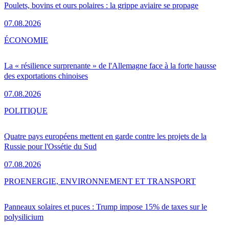
Poulets, bovins et ours polaires : la grippe aviaire se propage
07.08.2026
ÉCONOMIE
La « résilience surprenante » de l'Allemagne face à la forte hausse
des exportations chinoises
07.08.2026
POLITIQUE
Quatre pays européens mettent en garde contre les projets de la
Russie pour l'Ossétie du Sud
07.08.2026
PRO
ENERGIE, ENVIRONNEMENT ET TRANSPORT
Panneaux solaires et puces : Trump impose 15% de taxes sur le
polysilicium