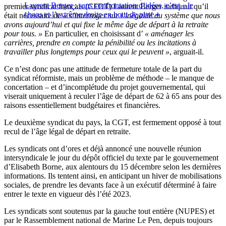
Laurent Berger : sans confrontation d’idées, c’est « le
premier syndicat français (CFDT) Laurent Berger indiquait qu’il
chaos et l’extrême droite en bout de piste »
était nécessaire de
« s’interroger sur l’inégalité du système que nous
avons aujourd’hui et qui fixe le même âge de départ à la retraite
pour tous. »
En particulier, en choisissant d’
« aménager les
carrières, prendre en compte la pénibilité ou les incitations à
travailler plus longtemps pour ceux qui le peuvent
»
, arguait-il.
Ce n’est donc pas une attitude de fermeture totale de la part du
syndicat réformiste, mais un problème de méthode – le manque de
concertation – et d’incomplétude du projet gouvernemental, qui
viserait uniquement à reculer l’âge de départ de 62 à 65 ans pour des
raisons essentiellement budgétaires et financières.
Le deuxième syndicat du pays, la CGT, est fermement opposé à tout
recul de l’âge légal de départ en retraite.
Les syndicats ont d’ores et déjà annoncé une nouvelle réunion
intersyndicale le jour du dépôt officiel du texte par le gouvernement
d’Elisabeth Borne, aux alentours du 15 décembre selon les dernières
informations. Ils tentent ainsi, en anticipant un hiver de mobilisations
sociales, de prendre les devants face à un exécutif déterminé à faire
entrer le texte en vigueur dès l’été 2023.
Les syndicats sont soutenus par la gauche tout entière (NUPES) et
par le Rassemblement national de Marine Le Pen, depuis toujours