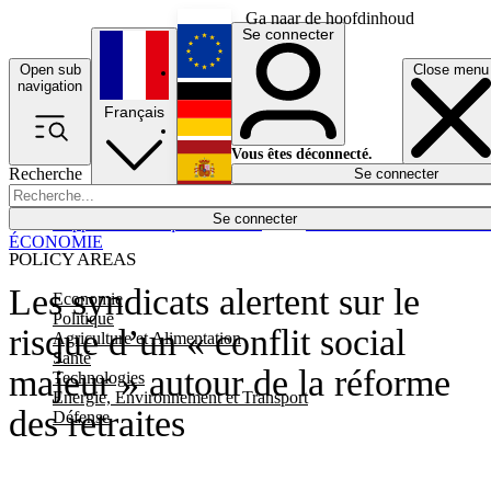
Ga naar de hoofdinhoud
Se connecter
Open sub
Close menu
English
navigation
Français
Deutsch
Vous êtes déconnecté.
Recherche
Se connecter
Español
Lumières éteintes
Se connecter
Rapporteur
Politique
Économie
Newsletters
Evénements
Em
ÉCONOMIE
POLICY AREAS
Les syndicats alertent sur le
Economie
Politique
risque d’un « conflit social
Agriculture et Alimentation
Santé
majeur » autour de la réforme
Technologies
Energie, Environnement et Transport
des retraites
Défense