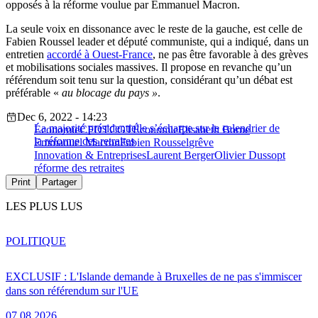
opposés à la réforme voulue par Emmanuel Macron.
La seule voix en dissonance avec le reste de la gauche, est celle de
Fabien Roussel leader et député communiste, qui a indiqué, dans un
entretien
accordé à Ouest-France
, ne pas être favorable à des grèves
et mobilisations sociales massives. Il propose en revanche qu’un
référendum soit tenu sur la question, considérant qu’un débat est
préférable «
au blocage du pays »
.
Dec 6, 2022 - 14:23
La majorité présidentielle s’écharpe sur le calendrier de
Économie
CFDT
CGT
Économie
Elisabeth Borne
la réforme des retraites
Emmanuel Macron
Fabien Roussel
grêve
Innovation & Entreprises
Laurent Berger
Olivier Dussopt
réforme des retraites
Print
Partager
LES PLUS LUS
POLITIQUE
EXCLUSIF : L'Islande demande à Bruxelles de ne pas s'immiscer
dans son référendum sur l'UE
07.08.2026