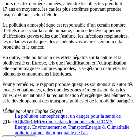
cours des dix dernières années, atteindre les objectifs prendrait
17 ans en moyenne, les cas les plus extrêmes pouvant prendre
jusqu’à 40 ans, selon l’étude.
La pollution atmosphérique est responsable d’un certain nombre
d’effets directs sur la santé humaine, comme le développement
d’affections graves telles que l’asthme, les infections respiratoires,
les maladies cardiaques, les accidents vasculaires cérébraux, la
bronchite et le cancer.
En outre, cette pollution a des effets négatifs sur la nature et la
biodiversité en Europe, tels que l’acidification et l’eutrophisation,
elle endommage les cultures agricoles, la végétation naturelle, les
bâtiments et monuments historiques.
Pour y remédier, le rapport propose quelques solutions aux autorités
locales et nationales, telles que des zones zéro émission dans les
villes, des incitations à la requalification énergétique des bâtiments,
et le développement des transports publics et de la mobilité partagée.
[Édité par Anne-Sophie Gayet]
La pollution atmosphérique, un danger pour la santé de
Jan 31, 2023 - 16:35
milliards de personnes dans le monde selon l’OMS
Energie, Environnement et Transport
Energie & Climat
Italie
pollution atmosphérique
qualité de l'air