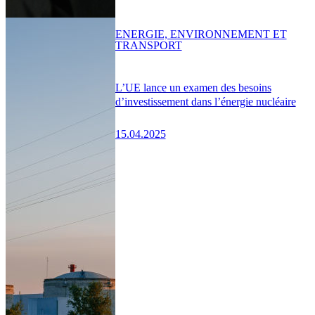
ENERGIE, ENVIRONNEMENT ET
TRANSPORT
L’UE lance un examen des besoins
d’investissement dans l’énergie nucléaire
15.04.2025