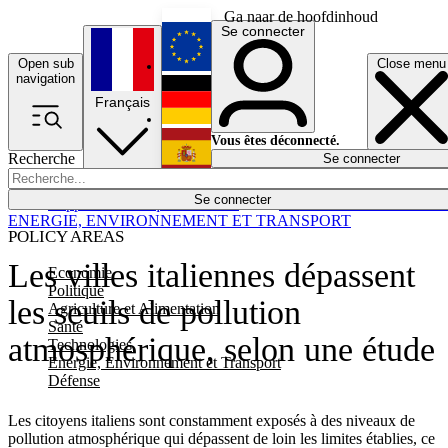
Ga naar de hoofdinhoud
Se connecter
Open sub
Close menu
English
navigation
Français
Deutsch
Vous êtes déconnecté.
Recherche
Se connecter
Español
Lumières éteintes
Se connecter
Rapporteur
Politique
Économie
Newsletters
Evénements
Em
ENERGIE, ENVIRONNEMENT ET TRANSPORT
POLICY AREAS
Les villes italiennes dépassent
Economie
Politique
les seuils de pollution
Agriculture et Alimentation
Santé
atmosphérique, selon une étude
Technologies
Energie, Environnement et Transport
Défense
Les citoyens italiens sont constamment exposés à des niveaux de
pollution atmosphérique qui dépassent de loin les limites établies, ce