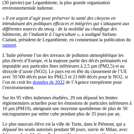
(30 janvier) par Legambiente, la plus grande organisation
environnementale italienne.
« Il est urgent d’agir pour préserver la santé des citoyens en
introduisant des politiques efficaces et intégrées qui s’attaquent aux
différentes sources du smog : de la mobilité au chauffage des
bâtiments, de l’industrie à l’agriculture »
, a souligné Stefano
Ciafani, président de Legambiente, en commentant la publication du
rapport
.
L’Italie présente l’un des niveaux de pollution atmosphérique les
plus élevés d’Europe, et la majeure partie des décès prématurés est
imputable aux particules fines inférieures à 2,5 µm (PM2,5) et au
dioxyde d’azote (NO2). Le pays est en tête du classement de l’UE
avec 59 500 décès pour les PM2,5 et 21 600 décès pour le NO2, si
l’on en croit les
données de 2022
de l’Agence européenne pour
l’environnement.
Sur les 95 villes italiennes étudiées, 29 ont dépassé les limites
règlementaires actuelles pour les émissions de particules inférieures à
10 µm (PM10), atteignant une moyenne quotidienne de plus de 50
microgrammes par mètre cube pendant plus de 35 jours par an.
Le plus mauvais élève est la ville de Turin, dans le Piémont, qui a
dépassé les seuils autorisés pendant 98 jours, suivie de Milan, avec