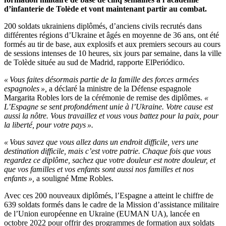
d’infanterie de Tolède et vont maintenant partir au combat.
200 soldats ukrainiens diplômés, d’anciens civils recrutés dans
différentes régions d’Ukraine et âgés en moyenne de 36 ans, ont été
formés au tir de base, aux explosifs et aux premiers secours au cours
de sessions intenses de 10 heures, six jours par semaine, dans la ville
de Tolède située au sud de Madrid, rapporte ElPeriódico.
« Vous faites désormais partie de la famille des forces armées
espagnoles »,
a déclaré la ministre de la Défense espagnole
Margarita Robles lors de la cérémonie de remise des diplômes.
«
L’Espagne se sent profondément unie à l’Ukraine. Votre cause est
aussi la nôtre. Vous travaillez et vous vous battez pour la paix, pour
la liberté, pour votre pays ».
« Vous savez que vous allez dans un endroit difficile, vers une
destination difficile, mais c’est votre patrie. Chaque fois que vous
regardez ce diplôme, sachez que votre douleur est notre douleur, et
que vos familles et vos enfants sont aussi nos familles et nos
enfants »,
a souligné Mme Robles.
Avec ces 200 nouveaux diplômés, l’Espagne a atteint le chiffre de
639 soldats formés dans le cadre de la Mission d’assistance militaire
de l’Union européenne en Ukraine (EUMAN UA), lancée en
octobre 2022 pour offrir des programmes de formation aux soldats