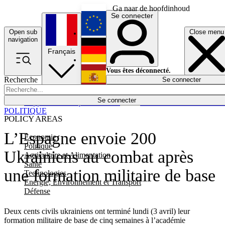
Ga naar de hoofdinhoud
Se connecter
Open sub
Close menu
English
navigation
Français
Deutsch
Vous êtes déconnecté.
Recherche
Se connecter
Español
Lumières éteintes
Se connecter
Rapporteur
Politique
Économie
Newsletters
Evénements
Em
POLITIQUE
POLICY AREAS
L’Espagne envoie 200
Economie
Politique
Ukrainiens au combat après
Agriculture et Alimentation
Santé
une formation militaire de base
Technologies
Energie, Environnement et Transport
Défense
Deux cents civils ukrainiens ont terminé lundi (3 avril) leur
formation militaire de base de cinq semaines à l’académie