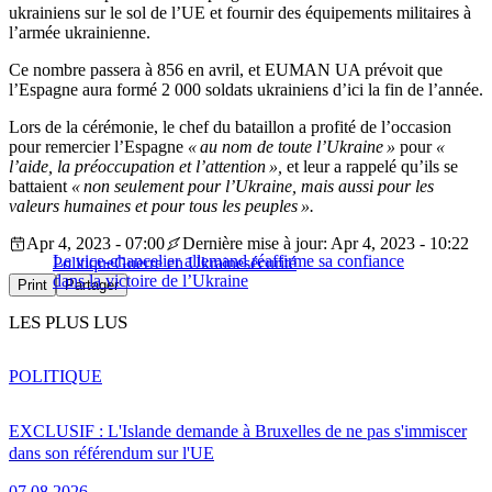
ukrainiens sur le sol de l’UE et fournir des équipements militaires à
l’armée ukrainienne.
Ce nombre passera à 856 en avril, et EUMAN UA prévoit que
l’Espagne aura formé 2 000 soldats ukrainiens d’ici la fin de l’année.
Lors de la cérémonie, le chef du bataillon a profité de l’occasion
pour remercier l’Espagne
« au nom de toute l’Ukraine »
pour
«
l’aide, la préoccupation et l’attention »,
et leur a rappelé qu’ils se
battaient
« non seulement pour l’Ukraine, mais aussi pour les
valeurs humaines et pour tous les peuples ».
Apr 4, 2023 - 07:00
Dernière mise à jour: Apr 4, 2023 - 10:22
Le vice-chancelier allemand réaffirme sa confiance
Politique
Guerre en Ukraine
sécurité
dans la victoire de l’Ukraine
Print
Partager
LES PLUS LUS
POLITIQUE
EXCLUSIF : L'Islande demande à Bruxelles de ne pas s'immiscer
dans son référendum sur l'UE
07.08.2026