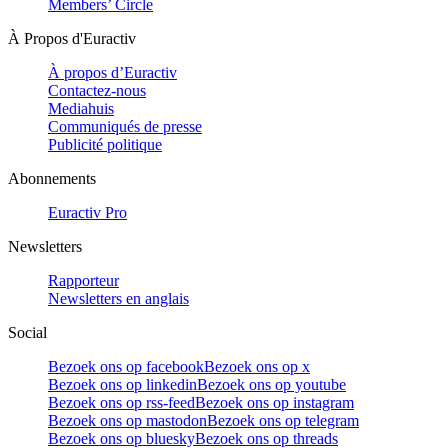
Members’ Circle
À Propos d'Euractiv
À propos d’Euractiv
Contactez-nous
Mediahuis
Communiqués de presse
Publicité politique
Abonnements
Euractiv Pro
Newsletters
Rapporteur
Newsletters en anglais
Social
Bezoek ons op facebook
Bezoek ons op x
Bezoek ons op linkedin
Bezoek ons op youtube
Bezoek ons op rss-feed
Bezoek ons op instagram
Bezoek ons op mastodon
Bezoek ons op telegram
Bezoek ons op bluesky
Bezoek ons op threads