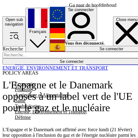
Ga naar de hoofdinhoud
Se connecter
Open sub
Close menu
English
navigation
Français
Deutsch
Vous êtes déconnecté.
Recherche
Se connecter
Español
Lumières éteintes
Se connecter
Rapporteur
Politique
Économie
Newsletters
Evénements
Em
ENERGIE, ENVIRONNEMENT ET TRANSPORT
POLICY AREAS
L'Espagne et le Danemark
Economie
Politique
opposés à un label vert de l'UE
Agriculture et Alimentation
Santé
pour le gaz et le nucléaire
Technologies
Energie, Environnement et Transport
Défense
L'Espagne et le Danemark ont affirmé avec force lundi (21 février)
leur opposition à l'inclusion du gaz et de l'énergie nucléaire parmi les