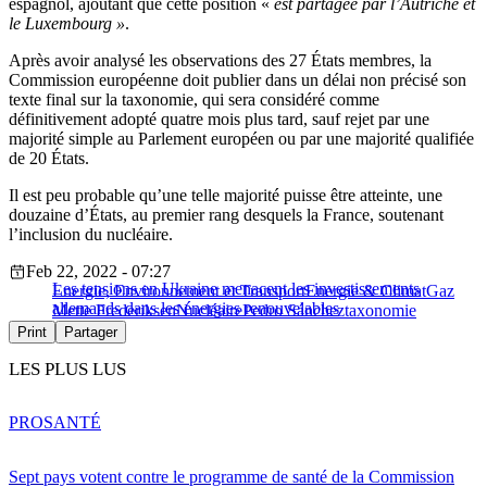
espagnol, ajoutant que cette position «
est partagée par l’Autriche et
le Luxembourg »
.
Après avoir analysé les observations des 27 États membres, la
Commission européenne doit publier dans un délai non précisé son
texte final sur la taxonomie, qui sera considéré comme
définitivement adopté quatre mois plus tard, sauf rejet par une
majorité simple au Parlement européen ou par une majorité qualifiée
de 20 États.
Il est peu probable qu’une telle majorité puisse être atteinte, une
douzaine d’États, au premier rang desquels la France, soutenant
l’inclusion du nucléaire.
Feb 22, 2022 - 07:27
Les tensions en Ukraine menacent les investissements
Energie, Environnement et Transport
Energie & Climat
Gaz
allemands dans les énergies renouvelables
Mette Frederiksen
Nucléaire
Pedro Sánchez
taxonomie
Print
Partager
LES PLUS LUS
PRO
SANTÉ
Sept pays votent contre le programme de santé de la Commission