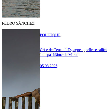
PEDRO SÁNCHEZ
POLITIQUE
Crise de Ceuta : l’Espagne appelle ses alliés
à ne pas blâmer le Maroc
05.08.2026