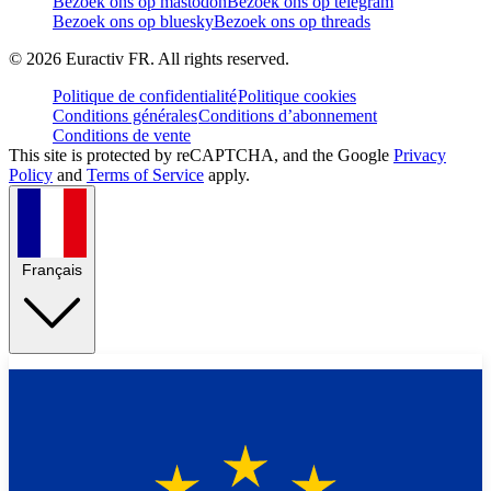
Bezoek ons op mastodon
Bezoek ons op telegram
Bezoek ons op bluesky
Bezoek ons op threads
©
2026
Euractiv FR. All rights reserved.
Politique de confidentialité
Politique cookies
Conditions générales
Conditions d’abonnement
Conditions de vente
This site is protected by reCAPTCHA, and the Google
Privacy
Policy
and
Terms of Service
apply.
Français