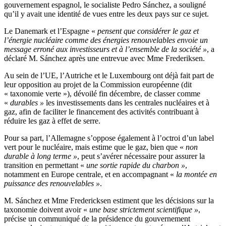
gouvernement espagnol, le socialiste Pedro Sánchez, a souligné
qu’il y avait une identité de vues entre les deux pays sur ce sujet.
Le Danemark et l’Espagne «
pensent que considérer le gaz et
l’énergie nucléaire comme des énergies renouvelables envoie un
message erroné aux investisseurs et à l’ensemble de la société »
, a
déclaré M. Sánchez après une entrevue avec Mme Frederiksen.
Au sein de l’UE, l’Autriche et le Luxembourg ont déjà fait part de
leur opposition au projet de la Commission européenne (dit
« taxonomie verte »), dévoilé fin décembre, de classer comme
«
durables »
les investissements dans les centrales nucléaires et à
gaz, afin de faciliter le financement des activités contribuant à
réduire les gaz à effet de serre.
Pour sa part, l’Allemagne s’oppose également à l’octroi d’un label
vert pour le nucléaire, mais estime que le gaz, bien que «
non
durable à long terme »
, peut s’avérer nécessaire pour assurer la
transition en permettant «
une sortie rapide du charbon »
,
notamment en Europe centrale, et en accompagnant «
la montée en
puissance des renouvelables »
.
M. Sánchez et Mme Fredericksen estiment que les décisions sur la
taxonomie doivent avoir «
une base strictement scientifique »
,
précise un communiqué de la présidence du gouvernement