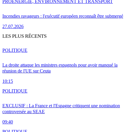
PRO
ENERGIE, ENVIRONNEMENT ET TRANSPORT
Incendies ravageurs : l'exécutif européen reconnaît être submergé
27.07.2026
LES PLUS RÉCENTS
POLITIQUE
La droite attaque les ministres espagnols pour avoir manqué la
réunion de l'UE sur Ceuta
10:15
POLITIQUE
EXCLUSIF : La France et l'Espagne critiquent une nomination
controversée au SEAE
09:40
POLITIQUE