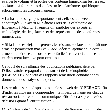
évaluer le volume et la portée des contenus haineux sur les réseaux
sociaux et à fournir des données sur les plateformes qui bloquent
efficacement les discours haineux.
« La haine ne surgit pas spontanément ; elle est cultivée et
encouragée », a averti M. Sánchez lors de la cérémonie de
lancement à Madrid, à laquelle ont participé des experts en
technologie, des législateurs et des représentants de plateformes
numériques.
« Si la haine est déjà dangereuse, les réseaux sociaux en ont fait une
arme de polarisation massive », a-t-il déclaré, ajoutant que cette «
arme » numérique antisociale est « facile à trouver et à utiliser, et
extrêmement lucrative pour certains ».
Cet outil de surveillance des publications publiques, géré par
l’Observatoire espagnol du racisme et de la xénophobie
(OBERAXE), publiera des rapports semestriels combinant des
données et des analyses d’experts.
Les résultats seront disponibles sur le site web de l’OBERAXE afin
d’aider les citoyens à comprendre « le niveau de haine sur chaque
réseau social », selon un communiqué officiel, et à « prendre des
décisions quant à leur utilisation ».
M. Sánchez a déjà présenté cet outil lors du Sommet mondial des