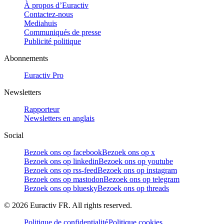
À propos d’Euractiv
Contactez-nous
Mediahuis
Communiqués de presse
Publicité politique
Abonnements
Euractiv Pro
Newsletters
Rapporteur
Newsletters en anglais
Social
Bezoek ons op facebook
Bezoek ons op x
Bezoek ons op linkedin
Bezoek ons op youtube
Bezoek ons op rss-feed
Bezoek ons op instagram
Bezoek ons op mastodon
Bezoek ons op telegram
Bezoek ons op bluesky
Bezoek ons op threads
©
2026
Euractiv FR. All rights reserved.
Politique de confidentialité
Politique cookies