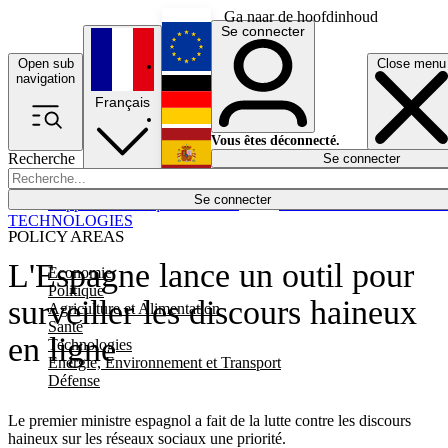
Ga naar de hoofdinhoud
Se connecter
Open sub
Close menu
English
navigation
Français
Deutsch
Vous êtes déconnecté.
Recherche
Se connecter
Español
Lumières éteintes
Se connecter
Rapporteur
Politique
Économie
Newsletters
Evénements
Em
TECHNOLOGIES
POLICY AREAS
L'Espagne lance un outil pour
Economie
Politique
surveiller les discours haineux
Agriculture et Alimentation
Santé
en ligne
Technologies
Energie, Environnement et Transport
Défense
Le premier ministre espagnol a fait de la lutte contre les discours
haineux sur les réseaux sociaux une priorité.