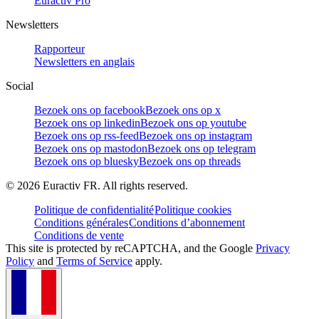
Euractiv Pro
Newsletters
Rapporteur
Newsletters en anglais
Social
Bezoek ons op facebook
Bezoek ons op x
Bezoek ons op linkedin
Bezoek ons op youtube
Bezoek ons op rss-feed
Bezoek ons op instagram
Bezoek ons op mastodon
Bezoek ons op telegram
Bezoek ons op bluesky
Bezoek ons op threads
©
2026
Euractiv FR. All rights reserved.
Politique de confidentialité
Politique cookies
Conditions générales
Conditions d’abonnement
Conditions de vente
This site is protected by reCAPTCHA, and the Google
Privacy
Policy
and
Terms of Service
apply.