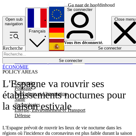
Ga naar de hoofdinhoud
Se connecter
Open sub
Close menu
English
navigation
Français
Deutsch
Vous êtes déconnecté.
Recherche
Se connecter
Español
Lumières éteintes
Se connecter
Rapporteur
Politique
Économie
Newsletters
Evénements
Em
ÉCONOMIE
POLICY AREAS
L'Espagne va rouvrir ses
Economie
Politique
établissements nocturnes pour
Agriculture et Alimentation
Santé
la saison estivale
Technologies
Energie, Environnement et Transport
Défense
L'Espagne prévoit de rouvrir les lieux de vie nocturne dans les
régions où l'incidence du coronavirus est plus faible durant la saison