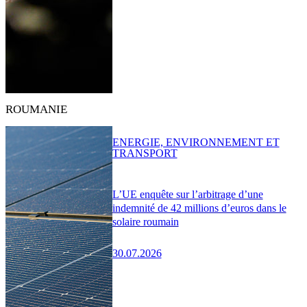
ROUMANIE
ENERGIE, ENVIRONNEMENT ET
TRANSPORT
L’UE enquête sur l’arbitrage d’une
indemnité de 42 millions d’euros dans le
solaire roumain
30.07.2026