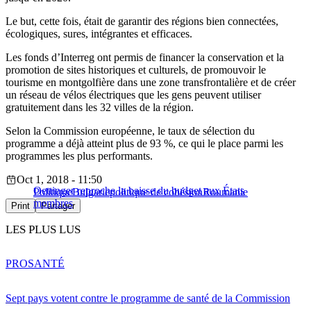
Le but, cette fois, était de garantir des régions bien connectées,
écologiques, sures, intégrantes et efficaces.
Les fonds d’Interreg ont permis de financer la conservation et la
promotion de sites historiques et culturels, de promouvoir le
tourisme en montgolfière dans une zone transfrontalière et de créer
un réseau de vélos électriques que les gens peuvent utiliser
gratuitement dans les 32 villes de la région.
Selon la Commission européenne, le taux de sélection du
programme a déjà atteint plus de 93 %, ce qui le place parmi les
programmes les plus performants.
Oct 1, 2018 - 11:50
Oettinger reproche la baisse du budget aux États
Politique
Bulgarie
politique de cohésion
Roumanie
membres
Print
Partager
LES PLUS LUS
PRO
SANTÉ
Sept pays votent contre le programme de santé de la Commission