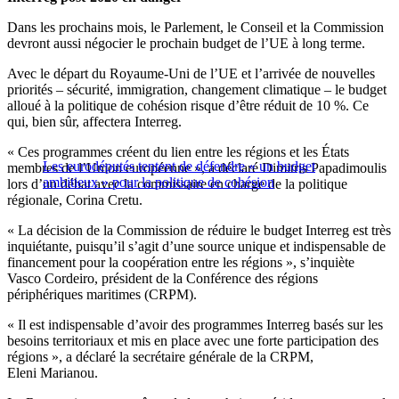
Dans les prochains mois, le Parlement, le Conseil et la Commission
devront aussi négocier le prochain budget de l’UE à long terme.
Avec le départ du Royaume-Uni de l’UE et l’arrivée de nouvelles
priorités – sécurité, immigration, changement climatique – le budget
alloué à la politique de cohésion risque d’être réduit de 10 %. Ce
qui, bien sûr, affectera Interreg.
« Ces programmes créent du lien entre les régions et les États
Les eurodéputés tentent de défendre « un budget
membres de l’Union européenne », a déclaré Dimitris Papadimoulis
ambitieux » pour la politique de cohésion
lors d’un débat avec la commissaire en charge de la politique
régionale, Corina Cretu.
« La décision de la Commission de réduire le budget Interreg est très
inquiétante, puisqu’il s’agit d’une source unique et indispensable de
financement pour la coopération entre les régions », s’inquiète
Vasco Cordeiro, président de la Conférence des régions
périphériques maritimes (CRPM).
« Il est indispensable d’avoir des programmes Interreg basés sur les
besoins territoriaux et mis en place avec une forte participation des
régions », a déclaré la secrétaire générale de la CRPM,
Eleni Marianou.