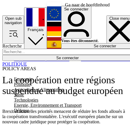
Ga naar de hoofdinhoud
Se connecter
Open sub
Close menu
English
navigation
Français
Deutsch
Vous êtes déconnecté.
Recherche
Se connecter
Español
Lumières éteintes
Se connecter
Rapporteur
Politique
Économie
Newsletters
Evénements
Em
POLITIQUE
POLICY AREAS
La coopération entre régions
Economie
Politique
suspendue au budget européen
Agriculture et Alimentation
Santé
Technologies
Energie, Environnement et Transport
Défense
Brexit et nouvelles priorités menacent de réduire les fonds alloués à
la coopération transfrontalière. L'exécutif européen planche sur un
nouveau cadre juridique pour protéger la coopération.