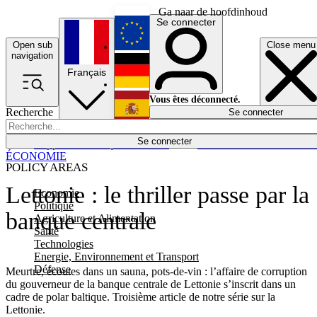
Ga naar de hoofdinhoud
Se connecter
Open sub
Close menu
English
navigation
Français
Deutsch
Vous êtes déconnecté.
Recherche
Se connecter
Español
Lumières éteintes
Se connecter
Rapporteur
Politique
Économie
Newsletters
Evénements
Em
ÉCONOMIE
POLICY AREAS
Lettonie : le thriller passe par la
Economie
Politique
banque centrale
Agriculture et Alimentation
Santé
Technologies
Energie, Environnement et Transport
Défense
Meurtre, écoutes dans un sauna, pots-de-vin : l’affaire de corruption
du gouverneur de la banque centrale de Lettonie s’inscrit dans un
cadre de polar baltique. Troisième article de notre série sur la
Lettonie.