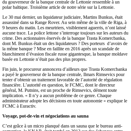
du gouverneur de la banque centrale de Lettonie ressemble à un
polar baltique. Troisième article de notre série sur la Lettonie.
Le 30 mai dernier, un liquidateur judiciaire, Martins Bunkus, était
assassiné dans sa Range Rover. Au sein même de la ville de Riga, à
9 heures du matin. Les meurtriers, visiblement aguerris, n’ont laissé
aucune trace. La police lettone s’interroge toujours sur les auteurs du
crime. Des actionnaires énervés de la banque Trasta Komercbanka,
dont M. Bunkus était un des liquidateurs ? Des porteurs d’avoirs de
la même banque ? Mise en faillite en 2016 après un scandale de
blanchiment d’évasion fiscale russe gigantesque, la banque moldave
basée en Lettonie n’était pas des plus propres.
Fin juin, le procureur annoncera d’ailleurs que Trasta Komercbanka
a payé le gouverneur de la banque centrale, Ilmars Rimsevics pour
tenter d’obtenir un traitement favorable de l’autorité de régulation
financière. L’autorité en question, le FCMC, dont le directeur
général, M. Putnins, est un proche de Rimsevics, dément toute
implication. « Il n’y a aucun problème de ce genre. Chaque
administrateur adopte les décisions en toute autonomie » explique le
FCMC à Euractiv.
Voyage, pot-de-vin et négociations au sauna
C’est grâce à un micro planqué dans un sauna que le bureau anti-