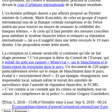
vice-président, du conseil d’administration, poursuit la Lettonie
devant la
cour d’arbitrage internationale
de la Banque mondiale.
L’ex-homme politique danois a par ailleurs proposé au Premier
ministre de Lettonie, Maris Kuncinkis, de créer un groupe d’expert
international issu de la Banque centrale européenne et du Trésor
américain pour trouver un moyen de restaurer la crédibilité des
banques lettones. « Je crois qu’il faut prendre des mesures concrètes
pour stabiliser le système financier letton et restaurer sa réputation
internationale », lui a-t-il suggéré dans une lettre envoyée le 19 mars
dernier. Une proposition restée lettre morte.
La corruption en Lettonie serait-elle si commune qu’elle ne fait
réagir personne ? C’est presque la thèse du Conseil de l’Europe, qui
a
publié fin août son rapport « Moneyval », sur le blanchiment et le
financement du terrorisme dans le pays
. Un document de 220 pages
particulièrement sévère sur le risque de blanchiment dans le pays,
évalué à « moyennement élevé ». Et qui épargne, étrangement, tout
responsable local, saluant même le travail des autorités de
surveillance dont l’autorité de régulation financière, le FCMC.
« C’est comme si on constatit que les crimes se multiplient, tout en
saluant les compétences de la police !», ironise Grigory Guselnikov.
Sep 5, 2018 - 15:08
Dernière mise à jour: Sep 9, 2018 - 09:24
Économie
blanchiment d'argent
Corruption
Lettonie
Zone Euro
Print
Partager