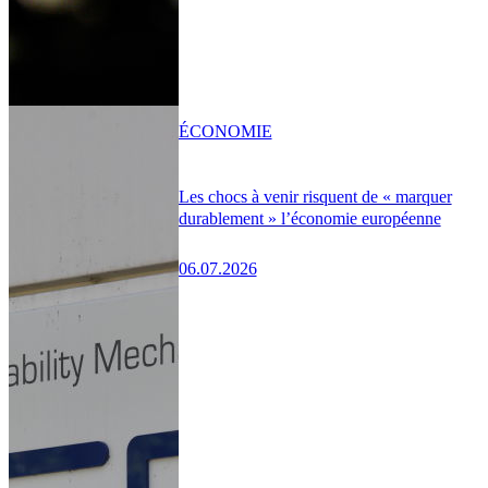
ÉCONOMIE
Les chocs à venir risquent de « marquer
durablement » l’économie européenne
06.07.2026