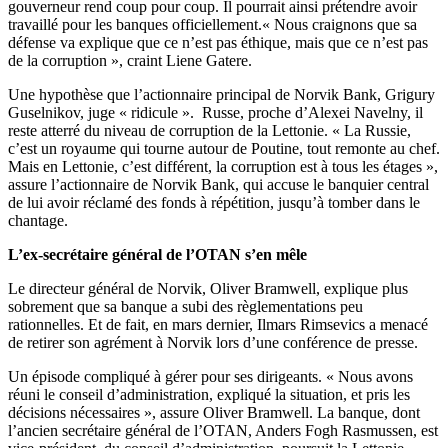
gouverneur rend coup pour coup. Il pourrait ainsi prétendre avoir
travaillé pour les banques officiellement.« Nous craignons que sa
défense va explique que ce n’est pas éthique, mais que ce n’est pas
de la corruption », craint Liene Gatere.
Une hypothèse que l’actionnaire principal de Norvik Bank, Grigury
Guselnikov, juge « ridicule ». Russe, proche d’Alexei Navelny, il
reste atterré du niveau de corruption de la Lettonie. « La Russie,
c’est un royaume qui tourne autour de Poutine, tout remonte au chef.
Mais en Lettonie, c’est différent, la corruption est à tous les étages »,
assure l’actionnaire de Norvik Bank, qui accuse le banquier central
de lui avoir réclamé des fonds à répétition, jusqu’à tomber dans le
chantage.
L’ex-secrétaire général de l’OTAN s’en mêle
Le directeur général de Norvik, Oliver Bramwell, explique plus
sobrement que sa banque a subi des règlementations peu
rationnelles. Et de fait, en mars dernier, Ilmars Rimsevics a menacé
de retirer son agrément à Norvik lors d’une conférence de presse.
Un épisode compliqué à gérer pour ses dirigeants. « Nous avons
réuni le conseil d’administration, expliqué la situation, et pris les
décisions nécessaires », assure Oliver Bramwell. La banque, dont
l’ancien secrétaire général de l’OTAN, Anders Fogh Rasmussen, est