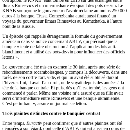
corruption, le KNAB, était tombé en 2013 sur des échanges entre
Ilmars Rimsevics et un intermédiaire évoquant des pots-de-vin. Le
KNAB soupçonne le gouverneur d’avoir réclamé au moins 250 000
euros à la banque. Trasta Comerzbanka aurait aussi financé un
voyage du gouverneur Ilmars Rimsevics au Kamtchatka, à l’autre
bout de la Russie.
Un épisode qui rappelle étrangement la formule du gouvernement
américain dans sa notice concernant ABLV, qui précisait que la
banque « tente de faire obstruction à l’application des lois anti-
blanchiment et a utilisé des pots-de-vin pour influencer des officiels
lettons ».
Le gouverneur a été mis en examen le 30 juin, après une série de
rebondissements rocambolesques, y compris la découverte, dans une
forêt, de son coffre-fort, vide, et qui lui avait été subtilisé durant
l’hiver. « Lui, il avait l’air droit, on le voyait depuis des années à la
tête de la banque centrale. Et puis, dès qu’il est tombé, les gens ont
commencé à parler. Même ma voisine m’a assuré que sa fille avait
servi d’intermédiaire entre Rimsevics et une banque ukrainienne.
C’est perturbant », assure un journaliste letton.
Trois plaintes distinctes contre le banquier central
Entre temps,
Euractiv
peut confirmer que d’autres plaintes ont été
déposées à son égard, dont celle d’ABLV, qui est aussi en cours de