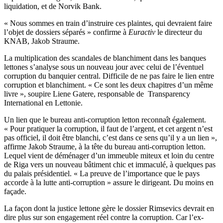
liquidation, et de Norvik Bank.
« Nous sommes en train d’instruire ces plaintes, qui devraient faire
l’objet de dossiers séparés » confirme à
Euractiv
le directeur du
KNAB, Jakob Straume.
La multiplication des scandales de blanchiment dans les banques
lettones s’analyse sous un nouveau jour avec celui de l’éventuel
corruption du banquier central. Difficile de ne pas faire le lien entre
corruption et blanchiment. « Ce sont les deux chapitres d’un même
livre », soupire Liene Gatere, responsable de Transparency
International en Lettonie.
Un lien que le bureau anti-corruption letton reconnaît également.
« Pour pratiquer la corruption, il faut de l’argent, et cet argent n’est
pas officiel, il doit être blanchi, c’est dans ce sens qu’il y a un lien »,
affirme Jakob Straume, à la tête du bureau anti-corruption letton.
Lequel vient de déménager d’un immeuble miteux et loin du centre
de Riga vers un nouveau bâtiment chic et immaculé, à quelques pas
du palais présidentiel. « La preuve de l’importance que le pays
accorde à la lutte anti-corruption » assure le dirigeant. Du moins en
façade.
La façon dont la justice lettone gère le dossier Rimsevics devrait en
dire plus sur son engagement réel contre la corruption. Car l’ex-