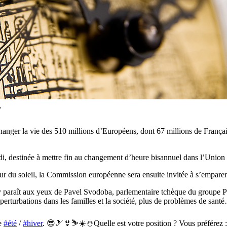
.
hanger la vie des 510 millions d’Européens, dont 67 millions de Françai
di, destinée à mettre fin au changement d’heure bisannuel dans l’Union
utour du soleil, la Commission européenne sera ensuite invitée à s’empare
’y paraît aux yeux de Pavel Svodoba, parlementaire tchèque du groupe P
erturbations dans les familles et la société, plus de problèmes de sant
re
#été
/
#hiver
. 😎🎿👙⛷️☀️⛄️Quelle est votre position ? Vous préférez :