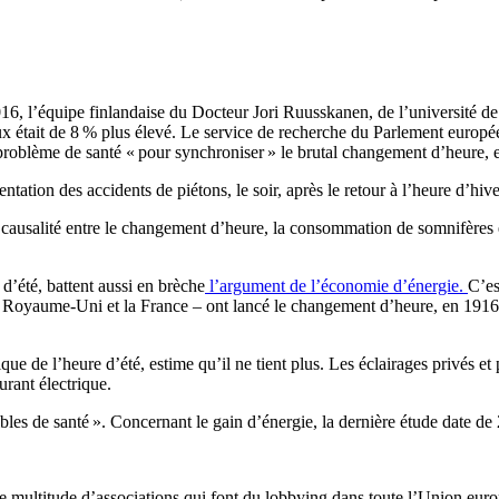
16, l’équipe finlandaise du Docteur Jori Ruusskanen, de l’université de 
aux était de 8 % plus élevé. Le service de recherche du Parlement europé
roblème de santé « pour synchroniser » le brutal changement d’heure, et
ation des accidents de piétons, le soir, après le retour à l’heure d’hive
usalité entre le changement d’heure, la consommation de somnifères et 
d’été, battent aussi en brèche
l’argument de l’économie d’énergie.
C’es
e Royaume-Uni et la France – ont lancé le changement d’heure, en 1916, 
tique de l’heure d’été, estime qu’il ne tient plus. Les éclairages privés
urant électrique.
bles de santé ». Concernant le gain d’énergie, la dernière étude date de
 multitude d’associations qui font du lobbying dans toute l’Union eu