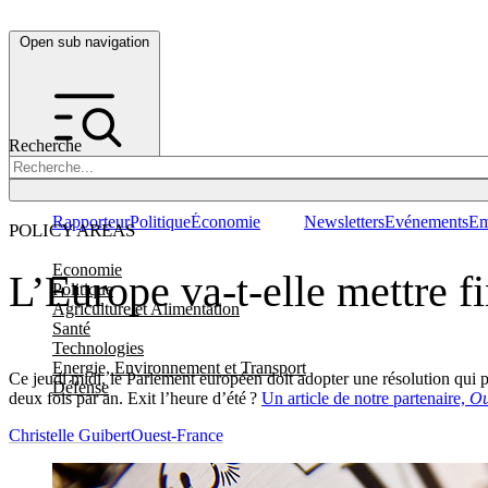
Open sub navigation
Recherche
Rapporteur
Politique
Économie
Newsletters
Evénements
Em
POLICY AREAS
Economie
L’Europe va-t-elle mettre fi
Politique
Agriculture et Alimentation
Santé
Technologies
Energie, Environnement et Transport
Ce jeudi midi, le Parlement européen doit adopter une résolution qui 
Défense
deux fois par an. Exit l’heure d’été ?
Un article de notre partenaire,
Ou
Christelle Guibert
Ouest-France