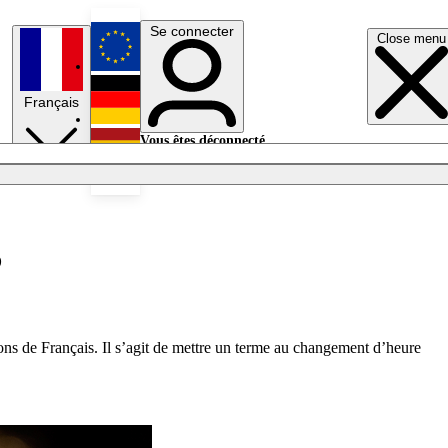
Se connecter
Close menu
English
Français
Deutsch
Vous êtes déconnecté.
Se connecter
Español
Lumières éteintes
?
ons de Français. Il s’agit de mettre un terme au changement d’heure