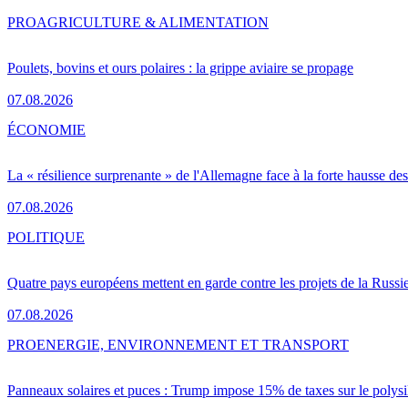
PRO
AGRICULTURE & ALIMENTATION
Poulets, bovins et ours polaires : la grippe aviaire se propage
07.08.2026
ÉCONOMIE
La « résilience surprenante » de l'Allemagne face à la forte hausse de
07.08.2026
POLITIQUE
Quatre pays européens mettent en garde contre les projets de la Russi
07.08.2026
PRO
ENERGIE, ENVIRONNEMENT ET TRANSPORT
Panneaux solaires et puces : Trump impose 15% de taxes sur le polysi