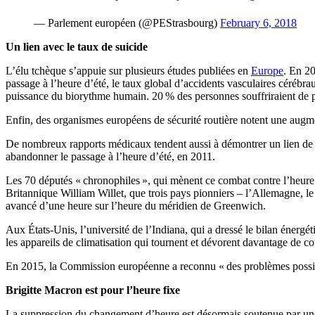
— Parlement européen (@PEStrasbourg)
February 6, 2018
Un lien avec le taux de suicide
L’élu tchèque s’appuie sur plusieurs études publiées en
Europe
. En 20
passage à l’heure d’été, le taux global d’accidents vasculaires cérébr
puissance du biorythme humain. 20 % des personnes souffriraient de p
Enfin, des organismes européens de sécurité routière notent une augment
De nombreux rapports médicaux tendent aussi à démontrer un lien de ca
abandonner le passage à l’heure d’été, en 2011.
Les 70 députés « chronophiles », qui mènent ce combat contre l’heure 
Britannique William Willet, que trois pays pionniers – l’Allemagne, l
avancé d’une heure sur l’heure du méridien de Greenwich.
Aux États-Unis, l’université de l’Indiana, qui a dressé le bilan énergé
les appareils de climatisation qui tournent et dévorent davantage de co
En 2015, la Commission européenne a reconnu
« des problèmes possi
Brigitte Macron est pour l’heure fixe
La suppression du changement d’heure est désormais soutenue par une