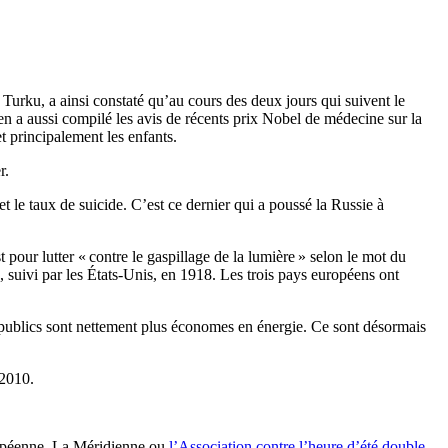
Turku, a ainsi constaté qu’au cours des deux jours qui suivent le
en a aussi compilé les avis de récents prix Nobel de médecine sur la
 principalement les enfants.
r.
le taux de suicide. C’est ce dernier qui a poussé la Russie à
t pour lutter
« contre le gaspillage de la lumière » selon le mot du
suivi par les États-Unis, en 1918. Les trois pays européens ont
 et publics sont nettement plus économes en énergie. Ce sont désormais
 2010.
ropéenne. La Méridienne ou
l’Association contre l’heure d’été double