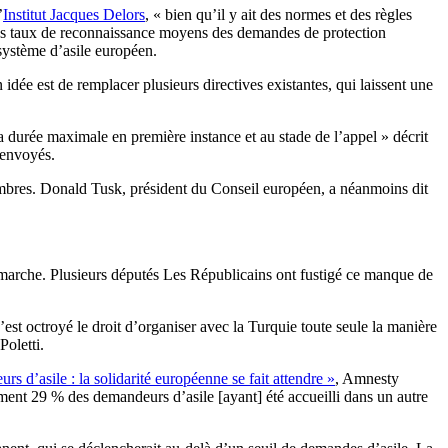
’
Institut Jacques Delors
, « bien qu’il y ait des normes et des règles
les taux de reconnaissance moyens des demandes de protection
 système d’asile européen.
ée est de remplacer plusieurs directives existantes, qui laissent une
 sa durée maximale en première instance et au stade de l’appel » décrit
renvoyés.
membres. Donald Tusk, président du Conseil européen, a néanmoins dit
n marche. Plusieurs députés Les Républicains ont fustigé ce manque de
t octroyé le droit d’organiser avec la Turquie toute seule la manière
Poletti.
s d’asile : la solidarité européenne se fait attendre »
, Amnesty
ment 29 % des demandeurs d’asile [ayant] été accueilli dans un autre