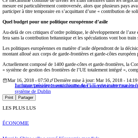
Ce mécanisme continue de diviser les États membres dans les négocia
mesure est particulièrement controversée, alors que plusieurs pays ava
participer à titre temporaire en s’acquittant d’une « contribution de s
Quel budget pour une politique européenne d’asile
Au-delà de ces critiques d’ordre politique, le développement de l’axe 
fera sans la contribution britannique et les spéculations vont bon trai
Les politiques européennes en matière d’asile dépendront de la décis
montant alloué aux corps de garde-frontières et garde-côtes européen p
Actuellement composé de 1400 garde-côtes et garde-frontières, la Commi
« système de gestion des frontières de l’UE totalement intégré », co
Mar 16, 2018 - 07:50
Dernière mise à jour: Mar 16, 2018 - 14:19
La future présidence autrichienne de l’UE veut insister sur les f
Politique
Amnesty International
budget européen
cadre financier
système de Dublin
Print
Partager
LES PLUS LUS
ÉCONOMIE