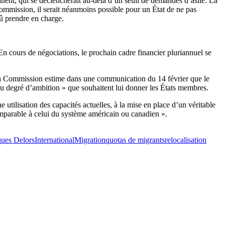
nt, qui se déclencherait au-delà d’un seuil de demandes d’asile. La
Commission, il serait néanmoins possible pour un État de ne pas
dû prendre en charge.
En cours de négociations, le prochain cadre financier pluriannuel se
 la Commission estime dans une communication du 14 février que le
 du degré d’ambition » que souhaitent lui donner les États membres.
utilisation des capacités actuelles, à la mise en place d’un véritable
omparable à celui du système américain ou canadien ».
cques Delors
International
Migration
quotas de migrants
relocalisation