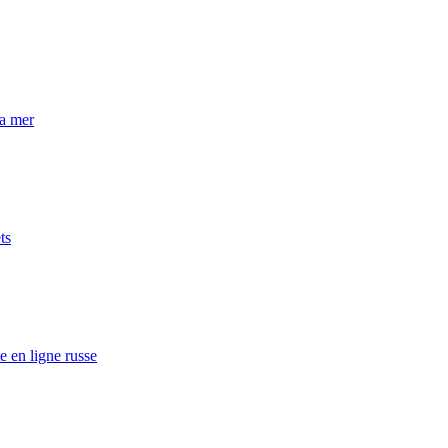
la mer
ts
e en ligne russe