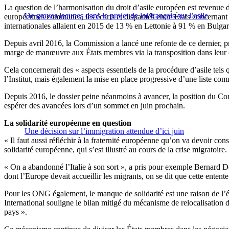
La question de l’harmonisation du droit d’asile européen est revenue d
De graves lacunes dans le projet de loi français sur l’asile
européennes communes, les écarts et disparités entre États concernan
internationales allaient en 2015 de 13 % en Lettonie à 91 % en Bulgarie
Depuis avril 2016, la Commission a lancé une refonte de ce dernier, p
marge de manœuvre aux États membres via la transposition dans leur dr
Cela concernerait des « aspects essentiels de la procédure d’asile tels 
l’Institut, mais également la mise en place progressive d’une liste co
Depuis 2016, le dossier peine néanmoins à avancer, la position du Con
espérer des avancées lors d’un sommet en juin prochain.
La solidarité européenne en question
Une décision sur l’immigration attendue d’ici juin
« Il faut aussi réfléchir à la fraternité européenne qu’on va devoir 
solidarité européenne, qui s’est illustré au cours de la crise migratoire.
« On a abandonné l’Italie à son sort », a pris pour exemple Bernard 
dont l’Europe devait accueillir les migrants, on se dit que cette enten
Pour les ONG également, le manque de solidarité est une raison de l’éch
International souligne le bilan mitigé du mécanisme de relocalisation
pays ».