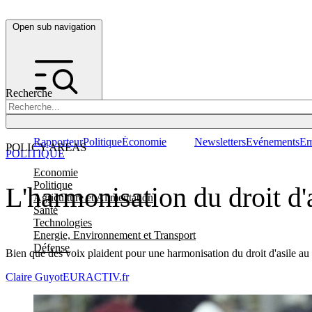
Open sub navigation
Recherche
Rapporteur
Politique
Économie
Newsletters
Evénements
Em
POLICY AREAS
POLITIQUE
Economie
Politique
L'harmonisation du droit d'
Agriculture et Alimentation
Santé
Technologies
Energie, Environnement et Transport
Défense
Bien que des voix plaident pour une harmonisation du droit d'asile au
Claire Guyot
EURACTIV.fr