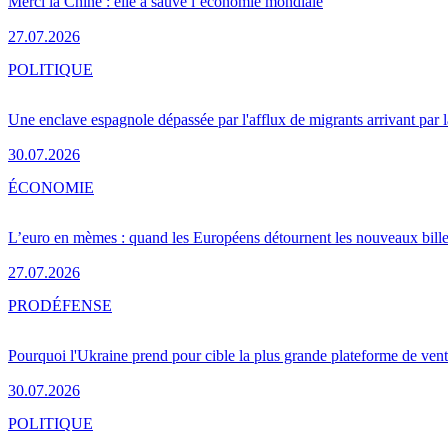
Merci la Chine : elle a sauvé l’économie mondiale
27.07.2026
POLITIQUE
Une enclave espagnole dépassée par l'afflux de migrants arrivant par 
30.07.2026
ÉCONOMIE
L’euro en mèmes : quand les Européens détournent les nouveaux bille
27.07.2026
PRO
DÉFENSE
Pourquoi l'Ukraine prend pour cible la plus grande plateforme de vent
30.07.2026
POLITIQUE