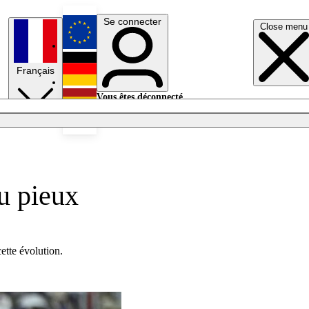
Se connecter
Close menu
English
Français
Deutsch
Vous êtes déconnecté.
Se connecter
Español
Lumières éteintes
eu pieux
cette évolution.