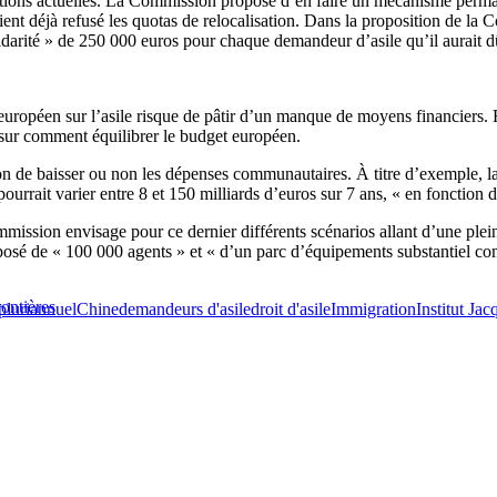
tions actuelles. La Commission propose d’en faire un mécanisme permane
ient déjà refusé les quotas de relocalisation. Dans la proposition de la 
olidarité » de 250 000 euros pour chaque demandeur d’asile qu’il aurait 
européen sur l’asile risque de pâtir d’un manque de moyens financiers. 
n sur comment équilibrer le budget européen.
ion de baisser ou non les dépenses communautaires. À titre d’exemple,
ourrait varier entre 8 et 150 milliards d’euros sur 7 ans, « en fonction
ssion envisage pour ce dernier différents scénarios allant d’une pleine 
mposé de « 100 000 agents » et « d’un parc d’équipements substantiel c
rontières
 pluriannuel
Chine
demandeurs d'asile
droit d'asile
Immigration
Institut Ja