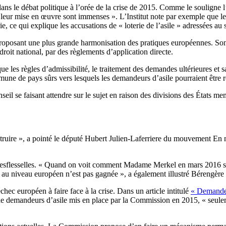
ans le débat politique à l’orée de la crise de 2015. Comme le souligne l
t leur mise en œuvre sont immenses ». L’Institut note par exemple que 
, ce qui explique les accusations de « loterie de l’asile » adressées au
roposant une plus grande harmonisation des pratiques européennes. Son id
oit national, par des règlements d’application directe.
que les règles d’admissibilité, le traitement des demandes ultérieures et
mmune de pays sûrs vers lesquels les demandeurs d’asile pourraient être 
seil se faisant attendre sur le sujet en raison des divisions des États 
construire », a pointé le député Hubert Julien-Laferriere du mouvement E
Desflesselles. « Quand on voit comment Madame Merkel en mars 2016 s’es
te au niveau européen n’est pas gagnée », a également illustré Bérengère 
ec européen à faire face à la crise. Dans un article intitulé
« Demandeur
 de demandeurs d’asile mis en place par la Commission en 2015, « seule