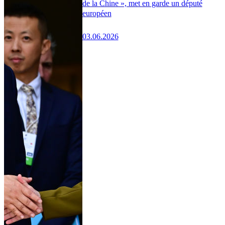
de la Chine », met en garde un député
européen
03.06.2026