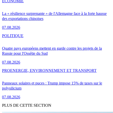
ÉCONOMIE
La « résilience surprenante » de l'Allemagne face à la forte hausse
des exportations chinoises
07.08.2026
POLITIQUE
Quatre pays européens mettent en garde contre les projets de la
Russie pour l'Ossétie du Sud
07.08.2026
PRO
ENERGIE, ENVIRONNEMENT ET TRANSPORT
Panneaux solaires et puces : Trump impose 15% de taxes sur le
polysilicium
07.08.2026
PLUS DE CETTE SECTION