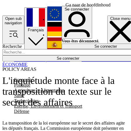
Ga naar de hoofdinhoud
Se connecter
Open sub
Close menu
English
navigation
Français
Deutsch
Vous êtes déconnecté.
Recherche
Se connecter
Español
Lumières éteintes
Se connecter
Rapporteur
Politique
Économie
Newsletters
Evénements
Em
ÉCONOMIE
POLICY AREAS
L'inquiétude monte face à la
Economie
Politique
transposition du texte sur le
Agriculture et Alimentation
Santé
secret des affaires
Technologies
Energie, Environnement et Transport
Défense
La transposition de la loi européenne sur le secret des affaires agite
les députés français. La Commission européenne doit présenter en