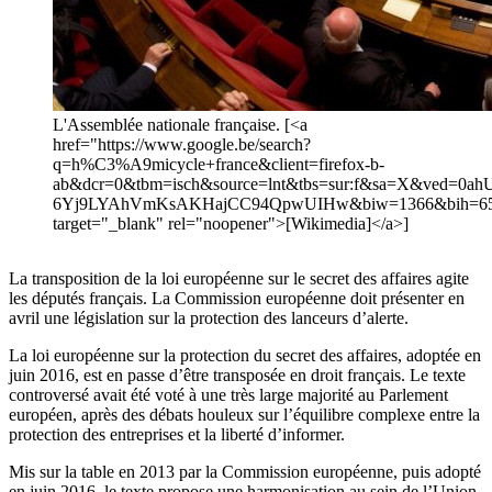
L'Assemblée nationale française. [<a
href="https://www.google.be/search?
q=h%C3%A9micycle+france&client=firefox-b-
ab&dcr=0&tbm=isch&source=lnt&tbs=sur:f&sa=X&ved=0a
6Yj9LYAhVmKsAKHajCC94QpwUIHw&biw=1366&bih=656&
target="_blank" rel="noopener">[Wikimedia]</a>]
La transposition de la loi européenne sur le secret des affaires agite
les députés français. La Commission européenne doit présenter en
avril une législation sur la protection des lanceurs d’alerte.
La loi européenne sur la protection du secret des affaires, adoptée en
juin 2016, est en passe d’être transposée en droit français. Le texte
controversé avait été voté à une très large majorité au Parlement
européen, après des débats houleux sur l’équilibre complexe entre la
protection des entreprises et la liberté d’informer.
Mis sur la table en 2013 par la Commission européenne, puis adopté
en juin 2016, le texte propose une harmonisation au sein de l’Union