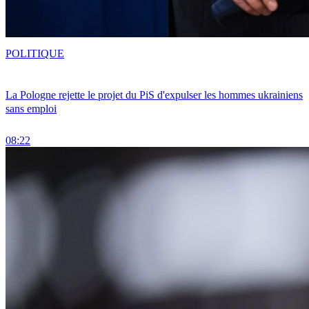
POLITIQUE
La Pologne rejette le projet du PiS d'expulser les hommes ukrainiens
sans emploi
08:22