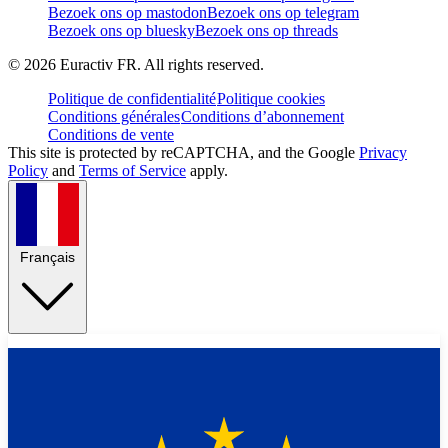
Bezoek ons op mastodon
Bezoek ons op telegram
Bezoek ons op bluesky
Bezoek ons op threads
©
2026
Euractiv FR. All rights reserved.
Politique de confidentialité
Politique cookies
Conditions générales
Conditions d’abonnement
Conditions de vente
This site is protected by reCAPTCHA, and the Google
Privacy
Policy
and
Terms of Service
apply.
Français