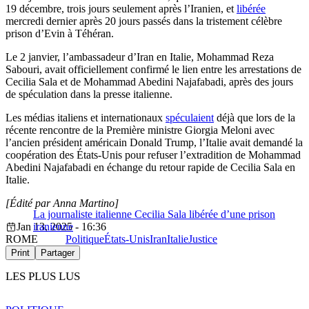
19 décembre, trois jours seulement après l’Iranien, et
libérée
mercredi dernier après 20 jours passés dans la tristement célèbre
prison d’Evin à Téhéran.
Le 2 janvier, l’ambassadeur d’Iran en Italie, Mohammad Reza
Sabouri, avait officiellement confirmé le lien entre les arrestations de
Cecilia Sala et de Mohammad Abedini Najafabadi, après des jours
de spéculation dans la presse italienne.
Les médias italiens et internationaux
spéculaient
déjà que lors de la
récente rencontre de la Première ministre Giorgia Meloni avec
l’ancien président américain Donald Trump, l’Italie avait demandé la
coopération des États-Unis pour refuser l’extradition de Mohammad
Abedini Najafabadi en échange du retour rapide de Cecilia Sala en
Italie.
[Édité par Anna Martino]
La journaliste italienne Cecilia Sala libérée d’une prison
Jan 13, 2025 - 16:36
iranienne
ROME
Politique
États-Unis
Iran
Italie
Justice
Print
Partager
LES PLUS LUS