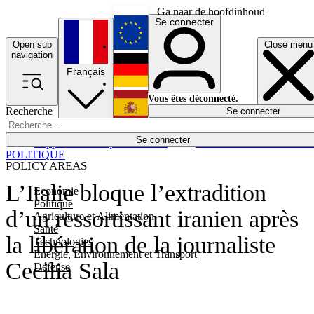
Ga naar de hoofdinhoud
Se connecter
Open sub
Close menu
English
navigation
Français
Deutsch
Vous êtes déconnecté.
Recherche
Se connecter
Español
Lumières éteintes
Se connecter
Rapporteur
Politique
Économie
Newsletters
Evénements
Em
POLITIQUE
POLICY AREAS
L’Italie bloque l’extradition
Economie
Politique
d’un ressortissant iranien après
Agriculture et Alimentation
Santé
la libération de la journaliste
Technologies
Energie, Environnement et Transport
Cecilia Sala
Défense